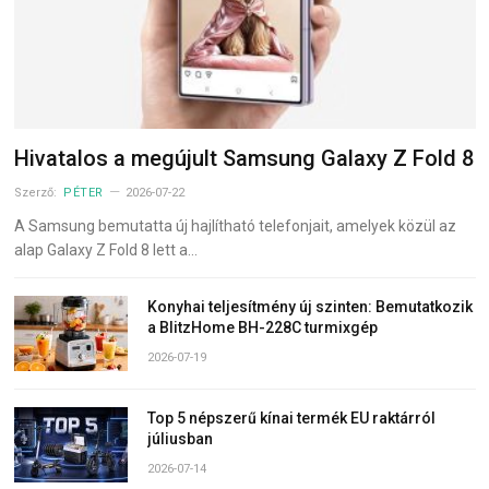
Hivatalos a megújult Samsung Galaxy Z Fold 8
Szerző:
PÉTER
2026-07-22
A Samsung bemutatta új hajlítható telefonjait, amelyek közül az
alap Galaxy Z Fold 8 lett a…
Konyhai teljesítmény új szinten: Bemutatkozik
a BlitzHome BH-228C turmixgép
2026-07-19
Top 5 népszerű kínai termék EU raktárról
júliusban
2026-07-14