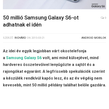
50 millió Samsung Galaxy S6-ot
0
adhatnak el idén
SZERZŐ:
RICHÁRD
ON
2015-03-21
ANDROID MOBILOK
Az idei év egyik legjobban várt okostelefonja
a
Samsung Galaxy S6
volt, ami mind külsejével, mind
hardveres összetevőivel lenyűgözte a sajtót és a
rajongókat egyaránt. A legfrissebb spekulációk szerint
a készülék rendkívül kapós lesz, és az év végéig nem
kevesebb, mint 50 millió példány találhat belőle gazdára.