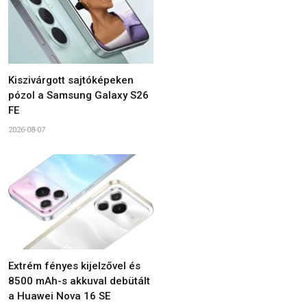
Kiszivárgott sajtóképeken
pózol a Samsung Galaxy S26
FE
2026-08-07
Extrém fényes kijelzővel és
8500 mAh-s akkuval debütált
a Huawei Nova 16 SE