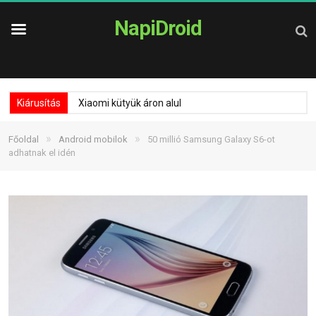
NapiDroid
Kiárusítás
Xiaomi kütyük áron alul
»
»
Főoldal
Android mobilok
50 millió Samsung Galaxy S6-ot
adhatnak el idén