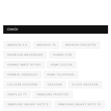
CÍMKÉK
ANDROID 9.0
ANDROID 10
ANDROID FRISSÍTÉS
FACEBOOK MESSENGER
HUAWEI P30
HUAWEI MATE 30 PRO
KÍNAI CUCCOK
KÍNÁBÓL RENDELÉS
KÍNAI TELEFONOK
LEGJOBB OKOSÓRA
OKOSÓRA
OLCSÓ OKOSÓRA
ONEPLUS 7T
SAMSUNG FRISSÍTÉS
SAMSUNG GALAXY NOTE 9
SAMSUNG GALAXY NOTE 10