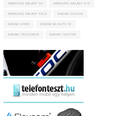
SAMSUNG GALAXY S9
SAMSUNG GALAXY S10
SAMSUNG GALAXY FOLD
XIAOMI CUCCOK
XIAOMI HÍREK
XIAOMI MI NOTE 10
XIAOMI TELEFONOK
XIAOMI TESZTEK