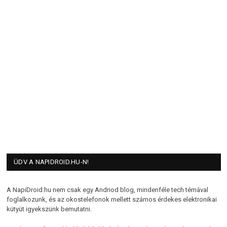
ÜDV A NAPIDROID.HU-N!
A NapiDroid.hu nem csak egy Andriod blog, mindenféle tech témával
foglalkozunk, és az okostelefonok mellett számos érdekes elektronikai
kütyüt igyekszünk bemutatni.