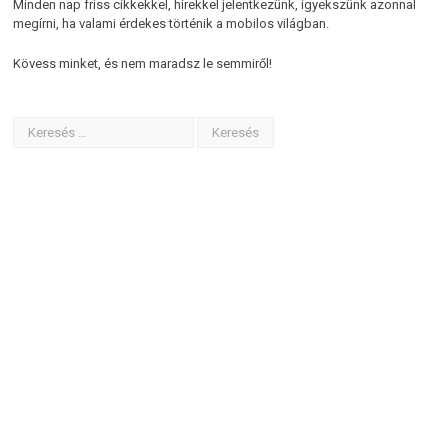
Minden nap friss cikkekkel, hírekkel jelentkezünk, igyekszünk azonnal
megírni, ha valami érdekes történik a mobilos világban.
Kövess minket, és nem maradsz le semmiről!