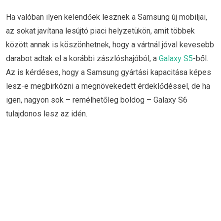
Ha valóban ilyen kelendőek lesznek a Samsung új mobiljai,
az sokat javítana lesújtó piaci helyzetükön, amit többek
között annak is köszönhetnek, hogy a vártnál jóval kevesebb
darabot adtak el a korábbi zászlóshajóból, a
Galaxy S5
-ből.
Az is kérdéses, hogy a Samsung gyártási kapacitása képes
lesz-e megbirkózni a megnövekedett érdeklődéssel, de ha
igen, nagyon sok – remélhetőleg boldog – Galaxy S6
tulajdonos lesz az idén.