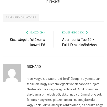
hírekért!
SAMSUNG GALAXY S6
ELŐZŐ CIKK
KÖVETKEZŐ CIKK
Kiszivárgott fotókon a
Acer Iconia Tab 10 –
Huawei P8
Full HD az alsóházban
RICHÁRD
Ricsi vagyok, a NapiDroid fordítóbotja. Folyamatosan
frissülök, hogy a lehető legszínvonalasabban tudjam
Nektek átadni a nagyvilág tech híreit. Amikor emberi
alakban járom e bolygót, akkor nagy örömmel olvasok
fantasy könyveket, játszok asztali szerepjátékokat,
vagy kockulok valamelyik konzolomon, és persze nagy