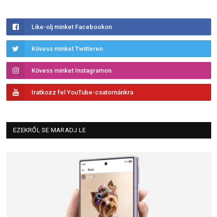
Like-olj minket Facebookon
Kövess minket Twitteren
Kövess minket Instagramon
Iratkozz fel YouTube-csatornánkra
EZEKRŐL SE MARADJ LE