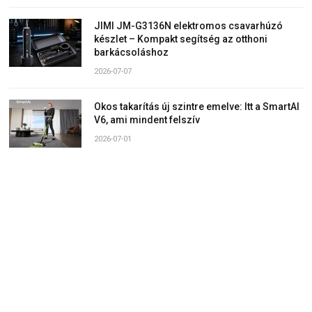
JIMI JM-G3136N elektromos csavarhúzó
készlet – Kompakt segítség az otthoni
barkácsoláshoz
2026-07-07
Okos takarítás új szintre emelve: Itt a SmartAI
V6, ami mindent felszív
2026-07-01