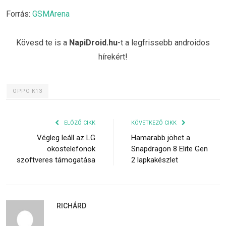
Forrás:
GSMArena
Kövesd te is a
NapiDroid.hu
-t a legfrissebb androidos
hírekért!
OPPO K13
ELŐZŐ CIKK
KÖVETKEZŐ CIKK
Végleg leáll az LG
Hamarabb jöhet a
okostelefonok
Snapdragon 8 Elite Gen
szoftveres támogatása
2 lapkakészlet
RICHÁRD