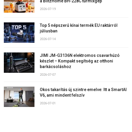
a BlitzHome BH-228C turmixgép
2026-07-19
Top 5 népszerű kínai termék EU raktárról
júliusban
2026-07-14
JIMI JM-G3136N elektromos csavarhúzó
készlet – Kompakt segítség az otthoni
barkácsoláshoz
2026-07-07
Okos takarítás új szintre emelve: Itt a SmartAI
V6, ami mindent felszív
2026-07-01