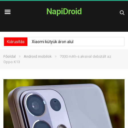
NapiDroid
Kiárusítás
Xiaomi kütyük áron alul
»
»
Főoldal
Android mobilok
7000 mAh-s aksival debütált az
Oppo K13