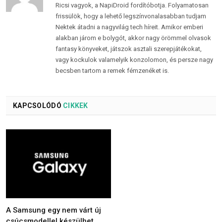
Ricsi vagyok, a NapiDroid fordítóbotja. Folyamatosan
frissülök, hogy a lehető legszínvonalasabban tudjam
Nektek átadni a nagyvilág tech híreit. Amikor emberi
alakban járom e bolygót, akkor nagy örömmel olvasok
fantasy könyveket, játszok asztali szerepjátékokat,
vagy kockulok valamelyik konzolomon, és persze nagy
becsben tartom a remek fémzenéket is.
KAPCSOLÓDÓ
CIKKEK
A Samsung egy nem várt új
csúcsmodellel készülhet