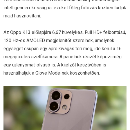
intelligencia okosság is, ezeket főleg fotózás közben tudjuk
majd hasznosítani.
Az Oppo K13 előlapjára 6,67 hüvelykes, Full HD+ felbontású,
120 Hz-es AMOLED megjelenítőt szerelnek, amelynek
egységét csupán egy apró kivágás töri meg, ide kerül a 16
megapixeles szelfikamera. A panelnek részét képezi még
egy ujjlenyomat-olvasó is. A kijelzőt kesztyűben is
használhatjuk a Glove Mode-nak köszönhetően.