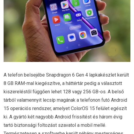
A telefon belsejébe Snapdragon 6 Gen 4 lapkakészlet került
8 GB RAM-mal kiegészítve, a háttértár pedig a választott
kiszereléstől függően lehet 128 vagy 256 GB-os. A belső
tárból valamennyit lecsíp magának a telefonon futó Android
15 operációs rendszer, amelyet ColorOS 15 felület egészít
ki. A gyártó két nagyobb Android frissítést és három évig
tartó biztonsági foltozást szavatol a mobil mellé.
Természetesen a szoftverbe került néhány mesterséges