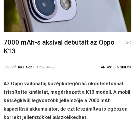
7000 mAh-s aksival debütált az Oppo
0
K13
SZERZŐ:
RICHÁRD
ON
2025-04-29
ANDROID MOBILOK
Az Oppo vadonatúj középkategóriás okostelefonnal
frissítette kínálatát, megérkezett a K13 modell. A mobil
kétségkívül legvonzóbb jellemzője a 7000 mAh
kapacitású akkumulátor, de ezt leszámítva is egészen
korrekt jellemzőkkel büszkélkedhet.