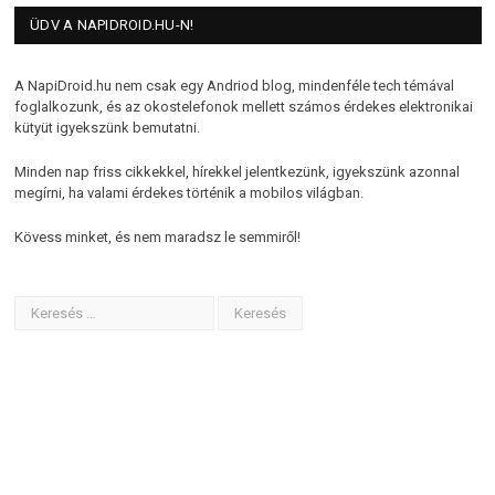
ÜDV A NAPIDROID.HU-N!
A NapiDroid.hu nem csak egy Andriod blog, mindenféle tech témával
foglalkozunk, és az okostelefonok mellett számos érdekes elektronikai
kütyüt igyekszünk bemutatni.
Minden nap friss cikkekkel, hírekkel jelentkezünk, igyekszünk azonnal
megírni, ha valami érdekes történik a mobilos világban.
Kövess minket, és nem maradsz le semmiről!