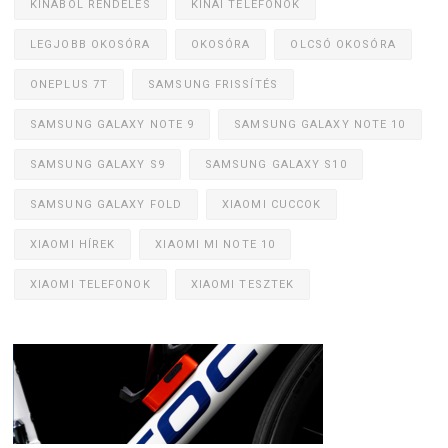
KÍNÁBÓL RENDELÉS
KÍNAI TELEFONOK
LEGJOBB OKOSÓRA
OKOSÓRA
OLCSÓ OKOSÓRA
ONEPLUS 7T
SAMSUNG FRISSÍTÉS
SAMSUNG GALAXY NOTE 9
SAMSUNG GALAXY NOTE 10
SAMSUNG GALAXY S9
SAMSUNG GALAXY S10
SAMSUNG GALAXY FOLD
XIAOMI CUCCOK
XIAOMI HÍREK
XIAOMI MI NOTE 10
XIAOMI TELEFONOK
XIAOMI TESZTEK