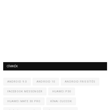
CÍMKÉK
ANDROID 9.0
ANDROID 10
ANDROID FRISSÍTÉS
FACEBOOK MESSENGER
HUAWEI P30
HUAWEI MATE 30 PRO
KÍNAI CUCCOK