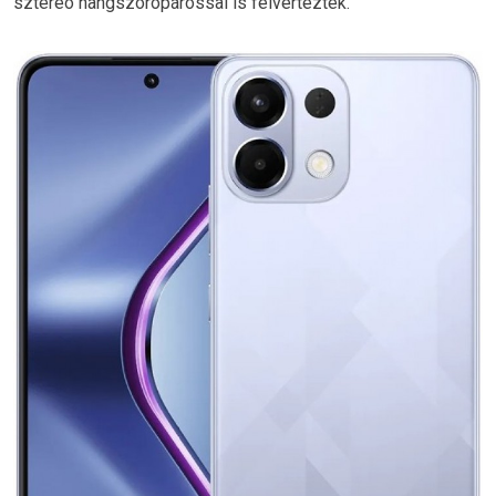
sztereó hangszórópárossal is felvértezték.