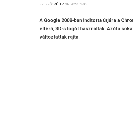
SZERZŐ:
PÉTER
ON
2022-02-05
A Google 2008-ban indította útjára a Ch
eltérő, 3D-s
logót használtak. Azóta sokat
változtattak rajta.