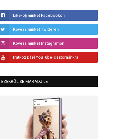
Like-olj minket Facebookon
Kövess minket Twitteren
Kövess minket Instagramon
Iratkozz fel YouTube-csatornánkra
EZEKRŐL SE MARADJ LE