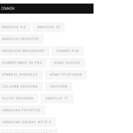
CÍMKÉK
ANDROID 9.0
ANDROID 10
ANDROID FRISSÍTÉS
FACEBOOK MESSENGER
HUAWEI P30
HUAWEI MATE 30 PRO
KÍNAI CUCCOK
KÍNÁBÓL RENDELÉS
KÍNAI TELEFONOK
LEGJOBB OKOSÓRA
OKOSÓRA
OLCSÓ OKOSÓRA
ONEPLUS 7T
SAMSUNG FRISSÍTÉS
SAMSUNG GALAXY NOTE 9