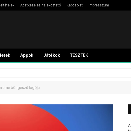
eltételek
Adatkezelési tájékoztató
Kapcsolat
Impresszum
letek
Appok
Játékok
TESZTEK
 Chrome böngésző logója
A
t