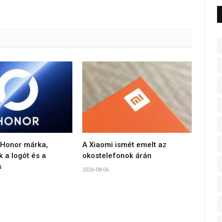
 Honor márka,
A Xiaomi ismét emelt az
k a logót és a
okostelefonok árán
s
2026-08-06