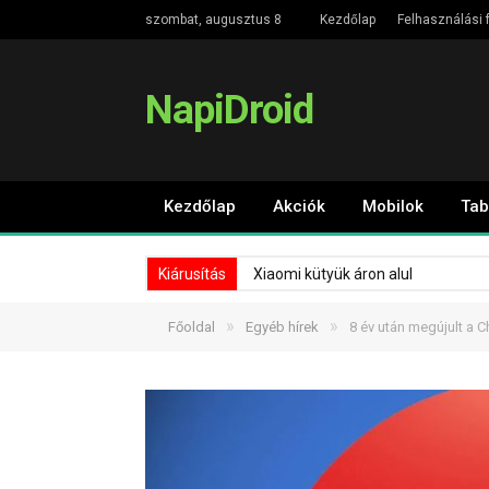
szombat, augusztus 8
Kezdőlap
Felhasználási f
NapiDroid
Kezdőlap
Akciók
Mobilok
Tab
Kiárusítás
Xiaomi kütyük áron alul
»
»
Főoldal
Egyéb hírek
8 év után megújult a