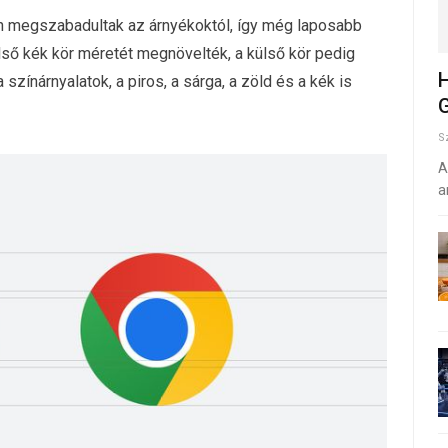
en megszabadultak az árnyékoktól, így még laposabb
első kék kör méretét megnövelték, a külső kör pedig
H
színárnyalatok, a piros, a sárga, a zöld és a kék is
G
S
A
a