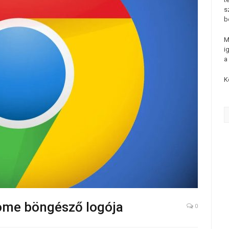
s
b
M
i
a
K
rome böngésző logója
0