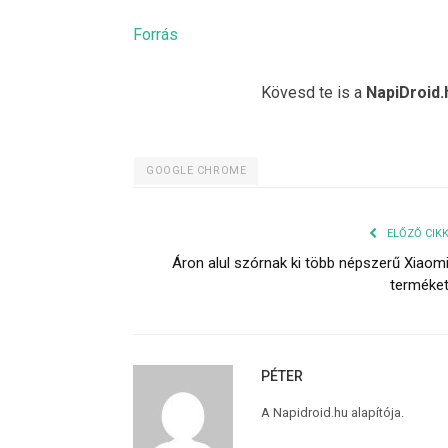
Forrás
Kövesd te is a
NapiDroid.
GOOGLE CHROME
ELŐZŐ CIK
Áron alul szórnak ki több népszerű Xiaom
terméke
PÉTER
A Napidroid.hu alapítója.