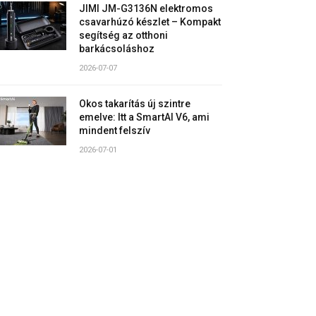
JIMI JM-G3136N elektromos
csavarhúzó készlet – Kompakt
segítség az otthoni
barkácsoláshoz
2026-07-07
Okos takarítás új szintre
emelve: Itt a SmartAI V6, ami
mindent felszív
2026-07-01