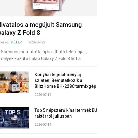
ivatalos a megújult Samsung
alaxy Z Fold 8
zerző:
PÉTER
2026-07-22
 Samsung bemutatta új hajlítható telefonjait,
melyek közül az alap Galaxy Z Fold 8 lett a…
Konyhai teljesítmény új
szinten: Bemutatkozik a
BlitzHome BH-228C turmixgép
2026-07-19
Top 5 népszerű kínai termék EU
raktárról júliusban
2026-07-14