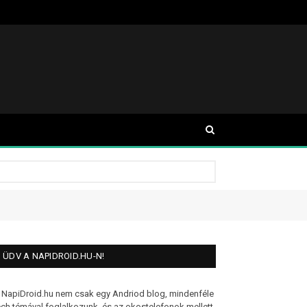
ÜDV A NAPIDROID.HU-N!
 NapiDroid.hu nem csak egy Andriod blog, mindenféle
ech témával foglalkozunk, és az okostelefonok mellett