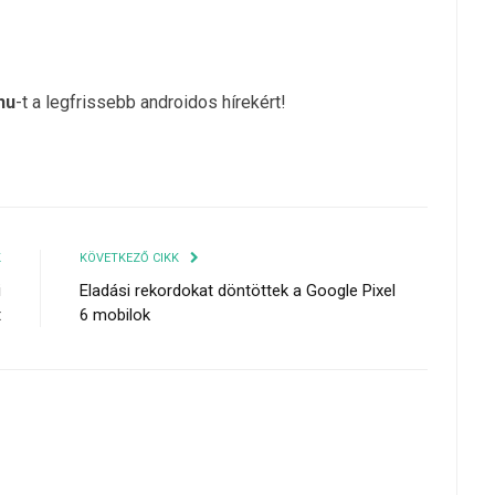
hu
-t a legfrissebb androidos hírekért!
K
KÖVETKEZŐ CIKK
i
Eladási rekordokat döntöttek a Google Pixel
t
6 mobilok