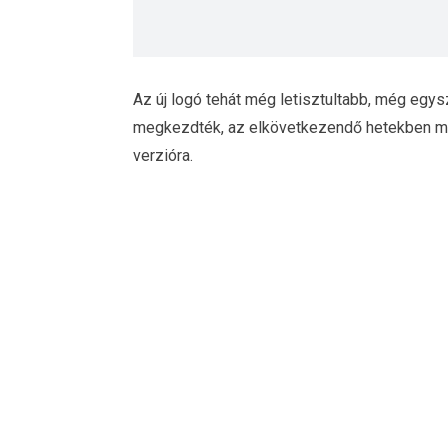
Az új logó tehát még letisztultabb, még egys
megkezdték, az elkövetkezendő hetekben mind
verzióra.