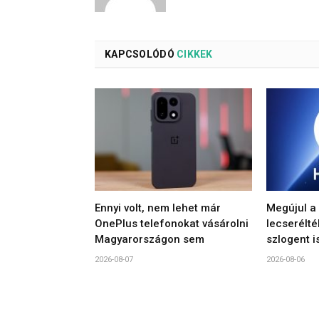
KAPCSOLÓDÓ
CIKKEK
Ennyi volt, nem lehet már
Megújul a
OnePlus telefonokat vásárolni
lecserélté
Magyarországon sem
szlogent i
2026-08-07
2026-08-06