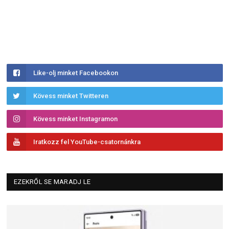
Like-olj minket Facebookon
Kövess minket Twitteren
Kövess minket Instagramon
Iratkozz fel YouTube-csatornánkra
EZEKRŐL SE MARADJ LE