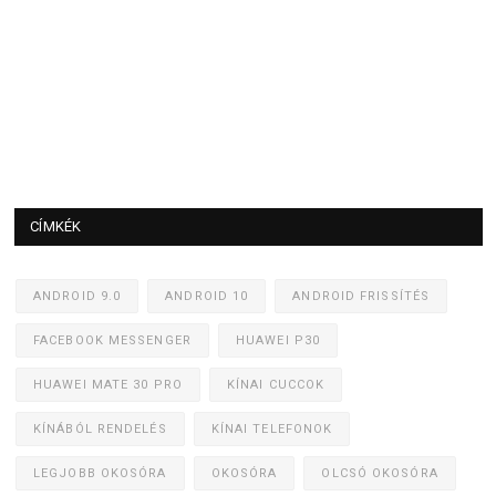
CÍMKÉK
ANDROID 9.0
ANDROID 10
ANDROID FRISSÍTÉS
FACEBOOK MESSENGER
HUAWEI P30
HUAWEI MATE 30 PRO
KÍNAI CUCCOK
KÍNÁBÓL RENDELÉS
KÍNAI TELEFONOK
LEGJOBB OKOSÓRA
OKOSÓRA
OLCSÓ OKOSÓRA