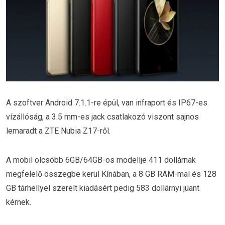
A szoftver Android 7.1.1-re épül, van infraport és IP67-es
vízállóság, a 3.5 mm-es jack csatlakozó viszont sajnos
lemaradt a ZTE Nubia Z17-ről.
A mobil olcsóbb 6GB/64GB-os modellje 411 dollárnak
megfelelő összegbe kerül Kínában, a 8 GB RAM-mal és 128
GB tárhellyel szerelt kiadásért pedig 583 dollárnyi jüant
kérnek.