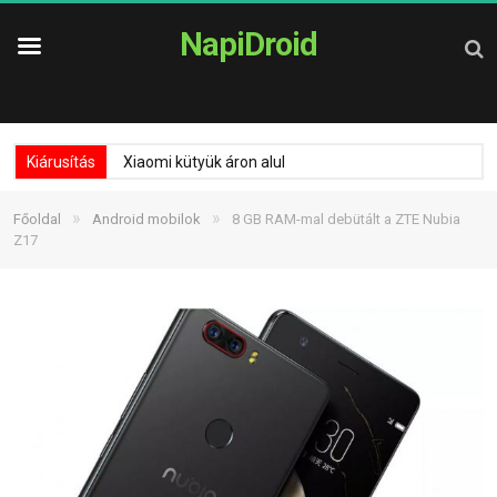
NapiDroid
Kiárusítás
Xiaomi kütyük áron alul
»
»
Főoldal
Android mobilok
8 GB RAM-mal debütált a ZTE Nubia
Z17