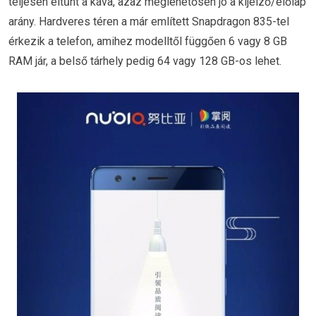
teljesen eltűnt a káva, azaz meglehetősen jó a kijelző/előlap
arány. Hardveres téren a már említett Snapdragon 835-tel
érkezik a telefon, amihez modelltől függően 6 vagy 8 GB
RAM jár, a belső tárhely pedig 64 vagy 128 GB-os lehet.