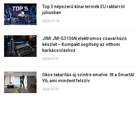
Top 5 népszerű kínai termék EU raktárról
júliusban
2026-07-14
JIMI JM-G3136N elektromos csavarhúzó
készlet – Kompakt segítség az otthoni
barkácsoláshoz
2026-07-07
Okos takarítás új szintre emelve: Itt a SmartAI
V6, ami mindent felszív
2026-07-01