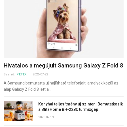
Hivatalos a megújult Samsung Galaxy Z Fold 8
Szerző:
PÉTER
2026-07-22
A Samsung bemutatta új hajlítható telefonjait, amelyek közül az
alap Galaxy Z Fold 8 lett a…
Konyhai teljesítmény új szinten: Bemutatkozik
a BlitzHome BH-228C turmixgép
2026-07-19