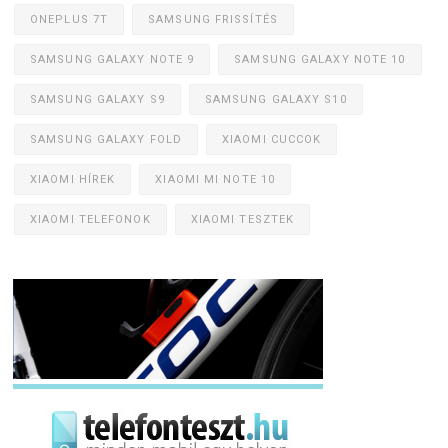
ONEPLUS 7T
SAMSUNG FRISSÍTÉS
SAMSUNG GALAXY NOTE 9
SAMSUNG GALAXY NOTE 10
SAMSUNG GALAXY S9
SAMSUNG GALAXY S10
SAMSUNG GALAXY FOLD
XIAOMI CUCCOK
XIAOMI HÍREK
XIAOMI MI NOTE 10
XIAOMI TELEFONOK
XIAOMI TESZTEK