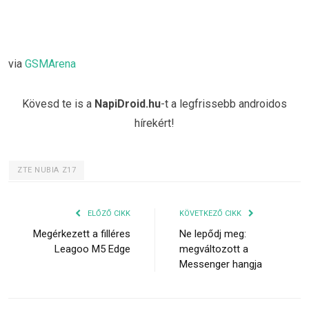
via
GSMArena
Kövesd te is a
NapiDroid.hu
-t a legfrissebb androidos
hírekért!
ZTE NUBIA Z17
ELŐZŐ CIKK
KÖVETKEZŐ CIKK
Megérkezett a filléres
Ne lepődj meg:
Leagoo M5 Edge
megváltozott a
Messenger hangja