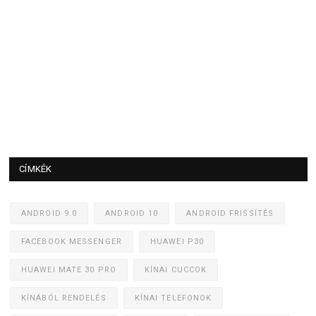
CÍMKÉK
ANDROID 9.0
ANDROID 10
ANDROID FRISSÍTÉS
FACEBOOK MESSENGER
HUAWEI P30
HUAWEI MATE 30 PRO
KÍNAI CUCCOK
KÍNÁBÓL RENDELÉS
KÍNAI TELEFONOK