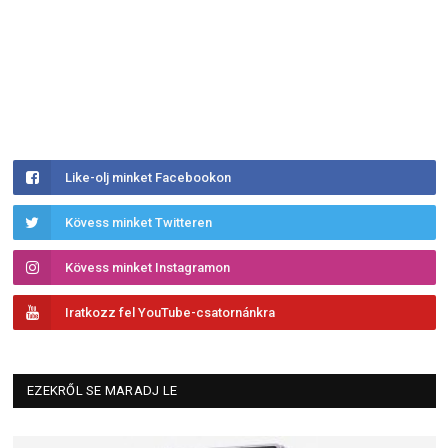
Like-olj minket Facebookon
Kövess minket Twitteren
Kövess minket Instagramon
Iratkozz fel YouTube-csatornánkra
EZEKRŐL SE MARADJ LE