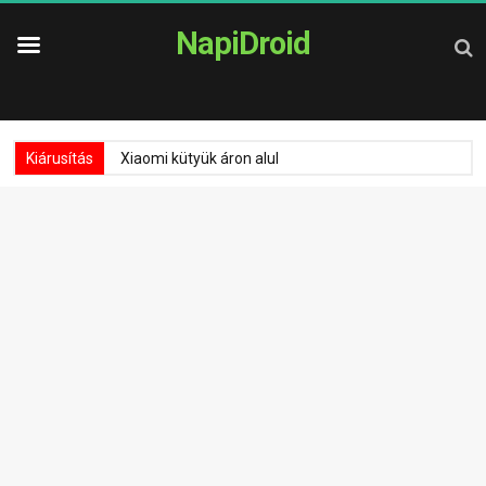
NapiDroid
Kiárusítás
Xiaomi kütyük áron alul