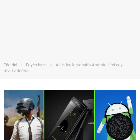
»
»
Főoldal
Egyéb hírek
A hét legfontosabb Android hírei egy
rövid videóban