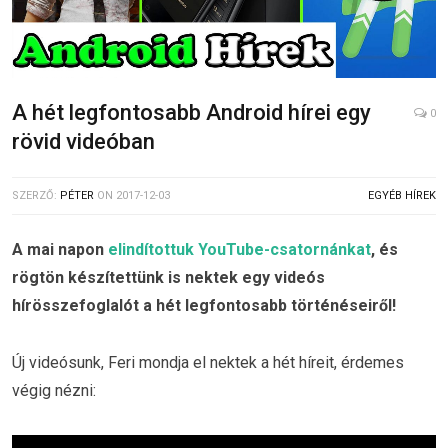
A hét legfontosabb Android hírei egy
0
rövid videóban
SZERZŐ:
PÉTER
ON
2017-12-03
EGYÉB HÍREK
A mai napon
elindítottuk YouTube-csatornánkat
, és
rögtön készítettünk is nektek egy videós
hírösszefoglalót a hét legfontosabb történéseiről!
Új videósunk, Feri mondja el nektek a hét híreit, érdemes
végig nézni: