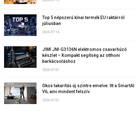
2026-07-19
Top 5 népszerű kínai termék EU raktárról
júliusban
2026-07-14
JIMI JM-G3136N elektromos csavarhúzó
készlet – Kompakt segítség az otthoni
barkácsoláshoz
2026-07-07
Okos takarítás új szintre emelve: Itt a SmartAI
V6, ami mindent felszív
2026-07-01