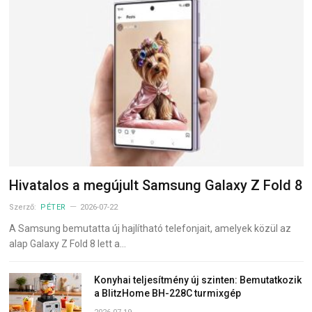
Hivatalos a megújult Samsung Galaxy Z Fold 8
Szerző:
PÉTER
2026-07-22
A Samsung bemutatta új hajlítható telefonjait, amelyek közül az
alap Galaxy Z Fold 8 lett a…
Konyhai teljesítmény új szinten: Bemutatkozik
a BlitzHome BH-228C turmixgép