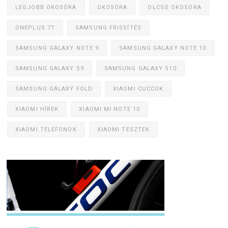
LEGJOBB OKOSÓRA
OKOSÓRA
OLCSÓ OKOSÓRA
ONEPLUS 7T
SAMSUNG FRISSÍTÉS
SAMSUNG GALAXY NOTE 9
SAMSUNG GALAXY NOTE 10
SAMSUNG GALAXY S9
SAMSUNG GALAXY S10
SAMSUNG GALAXY FOLD
XIAOMI CUCCOK
XIAOMI HÍREK
XIAOMI MI NOTE 10
XIAOMI TELEFONOK
XIAOMI TESZTEK