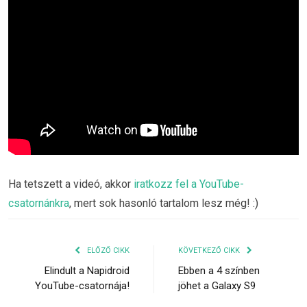
Ha tetszett a videó, akkor
iratkozz fel a YouTube-
csatornánkra
, mert sok hasonló tartalom lesz még! :)
ELŐZŐ CIKK
KÖVETKEZŐ CIKK
Elindult a Napidroid
Ebben a 4 színben
YouTube-csatornája!
jöhet a Galaxy S9