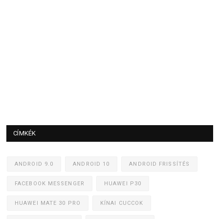
CÍMKÉK
ANDROID 9.0
ANDROID 10
ANDROID FRISSÍTÉS
FACEBOOK MESSENGER
HUAWEI P30
HUAWEI MATE 30 PRO
KÍNAI CUCCOK