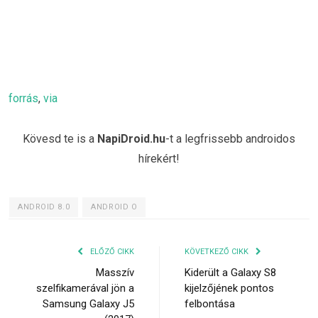
forrás
,
via
Kövesd te is a
NapiDroid.hu
-t a legfrissebb androidos
hírekért!
ANDROID 8.0
ANDROID O
ELŐZŐ CIKK
KÖVETKEZŐ CIKK
Masszív
Kiderült a Galaxy S8
szelfikamerával jön a
kijelzőjének pontos
Samsung Galaxy J5
felbontása