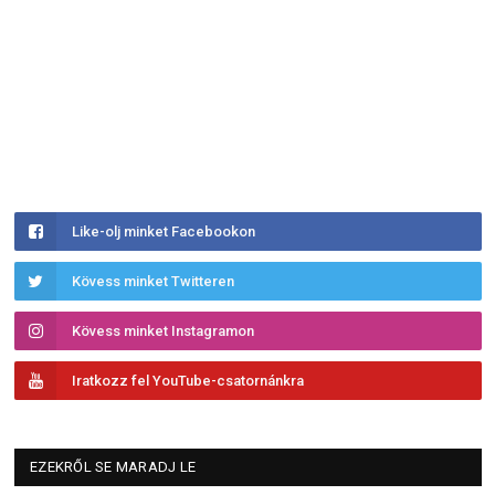
Like-olj minket Facebookon
Kövess minket Twitteren
Kövess minket Instagramon
Iratkozz fel YouTube-csatornánkra
EZEKRŐL SE MARADJ LE