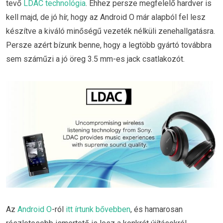
tevő
LDAC technológia
. Ehhez persze megfelelő hardver is
kell majd, de jó hír, hogy az Android O már alapból fel lesz
készítve a kiváló minőségű vezeték nélküli zenehallgatásra.
Persze azért bízunk benne, hogy a legtöbb gyártó továbbra
sem száműzi a jó öreg 3.5 mm-es jack csatlakozót.
Az
Android O
-ról
itt írtunk bővebben
, és hamarosan