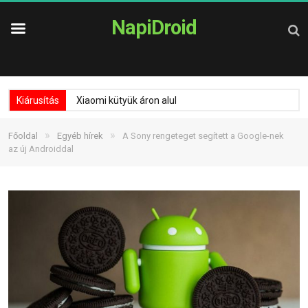
NapiDroid
Kiárusítás
Xiaomi kütyük áron alul
»
»
Főoldal
Egyéb hírek
A Sony rengeteget segített a Google-nek
az új Androiddal