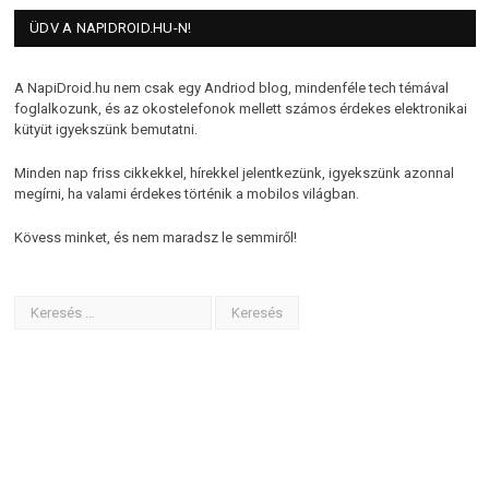
ÜDV A NAPIDROID.HU-N!
A NapiDroid.hu nem csak egy Andriod blog, mindenféle tech témával
foglalkozunk, és az okostelefonok mellett számos érdekes elektronikai
kütyüt igyekszünk bemutatni.
Minden nap friss cikkekkel, hírekkel jelentkezünk, igyekszünk azonnal
megírni, ha valami érdekes történik a mobilos világban.
Kövess minket, és nem maradsz le semmiről!