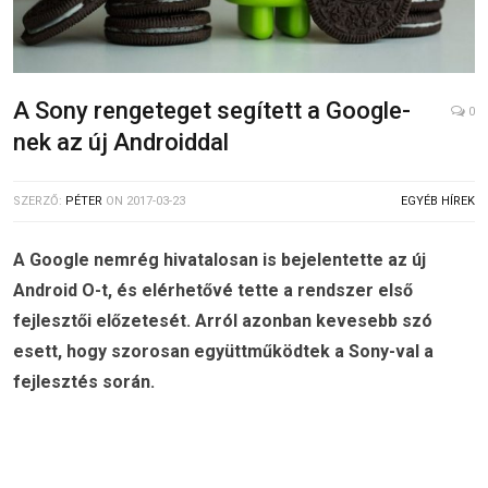
A Sony rengeteget segített a Google-
0
nek az új Androiddal
SZERZŐ:
PÉTER
ON
2017-03-23
EGYÉB HÍREK
A Google nemrég hivatalosan is bejelentette az új
Android O-t, és elérhetővé tette a rendszer első
fejlesztői előzetesét. Arról azonban kevesebb szó
esett, hogy szorosan együttműködtek a Sony-val a
fejlesztés során.