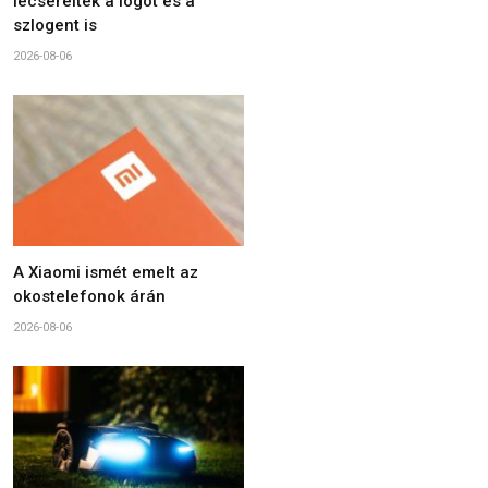
lecserélték a logót és a
szlogent is
2026-08-06
A Xiaomi ismét emelt az
okostelefonok árán
2026-08-06