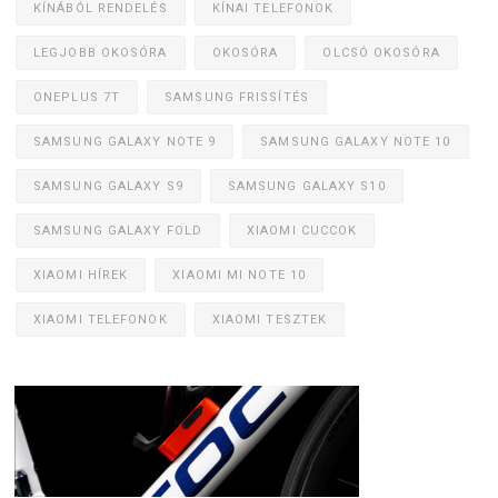
KÍNÁBÓL RENDELÉS
KÍNAI TELEFONOK
LEGJOBB OKOSÓRA
OKOSÓRA
OLCSÓ OKOSÓRA
ONEPLUS 7T
SAMSUNG FRISSÍTÉS
SAMSUNG GALAXY NOTE 9
SAMSUNG GALAXY NOTE 10
SAMSUNG GALAXY S9
SAMSUNG GALAXY S10
SAMSUNG GALAXY FOLD
XIAOMI CUCCOK
XIAOMI HÍREK
XIAOMI MI NOTE 10
XIAOMI TELEFONOK
XIAOMI TESZTEK