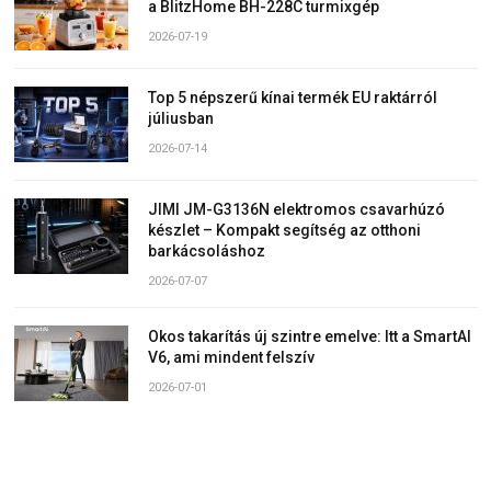
a BlitzHome BH-228C turmixgép
2026-07-19
Top 5 népszerű kínai termék EU raktárról
júliusban
2026-07-14
JIMI JM-G3136N elektromos csavarhúzó
készlet – Kompakt segítség az otthoni
barkácsoláshoz
2026-07-07
Okos takarítás új szintre emelve: Itt a SmartAI
V6, ami mindent felszív
2026-07-01