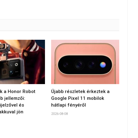
 a Honor Robot
Újabb részletek érkeztek a
 jellemzői:
Google Pixel 11 mobilok
jelzővel és
hátlapi fényéről
akkuval jön
2026-08-08