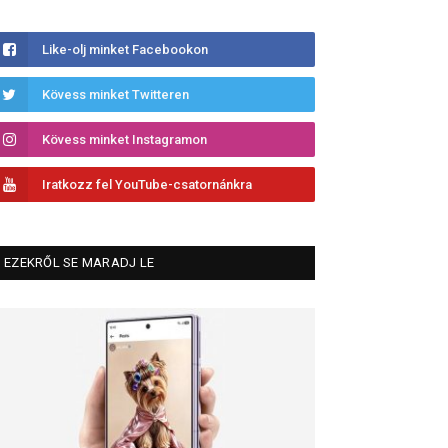
Like-olj minket Facebookon
Kövess minket Twitteren
Kövess minket Instagramon
Iratkozz fel YouTube-csatornánkra
EZEKRŐL SE MARADJ LE