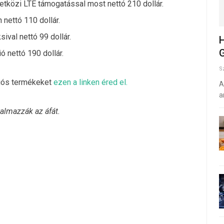
tközi LTE támogatással most nettó 210 dollár.
n nettó 110 dollár.
ival nettó 99 dollár.
H
G
 nettó 190 dollár.
S
ciós termékeket
ezen a linken éred el.
A
a
almazzák az áfát.