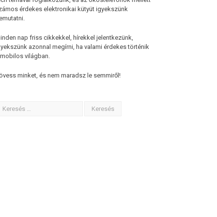
zámos érdekes elektronikai kütyüt igyekszünk
emutatni.
inden nap friss cikkekkel, hírekkel jelentkezünk,
gyekszünk azonnal megírni, ha valami érdekes történik
 mobilos világban.
övess minket, és nem maradsz le semmiről!