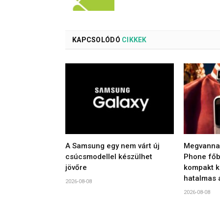
KAPCSOLÓDÓ
CIKKEK
A Samsung egy nem várt új
Megvannak
csúcsmodellel készülhet
Phone főbb
jövőre
kompakt ki
hatalmas 
2026-08-08
2026-08-08