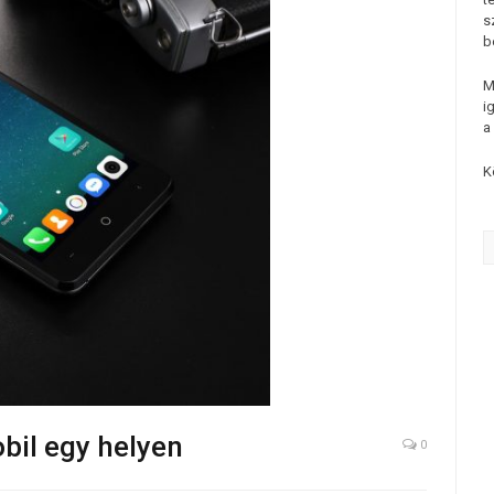
s
b
M
i
a
K
bil egy helyen
0