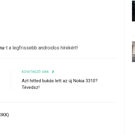
hu
-t a legfrissebb androidos hírekért!
K
KÖVETKEZŐ CIKK
ó
Azt hitted bukás lett az új Nokia 3310?
Tévedsz!
IKK)