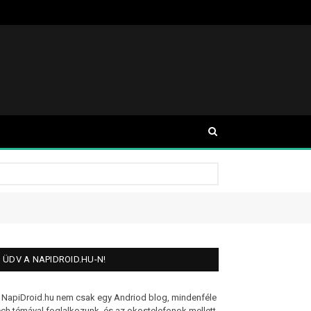
ÜDV A NAPIDROID.HU-N!
 NapiDroid.hu nem csak egy Andriod blog, mindenféle
ech témával foglalkozunk, és az okostelefonok mellett