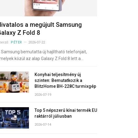
ivatalos a megújult Samsung
alaxy Z Fold 8
zerző:
PÉTER
2026-07-22
 Samsung bemutatta új hajlítható telefonjait,
melyek közül az alap Galaxy Z Fold 8 lett a…
Konyhai teljesítmény új
szinten: Bemutatkozik a
BlitzHome BH-228C turmixgép
2026-07-19
Top 5 népszerű kínai termék EU
raktárról júliusban
2026-07-14