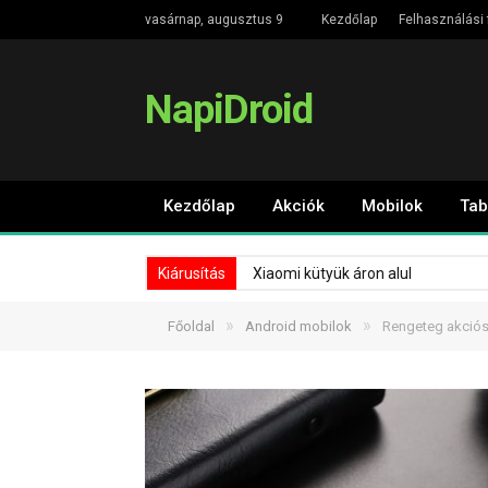
vasárnap, augusztus 9
Kezdőlap
Felhasználási 
NapiDroid
Kezdőlap
Akciók
Mobilok
Tab
Kiárusítás
Xiaomi kütyük áron alul
»
»
Főoldal
Android mobilok
Rengeteg akciós 