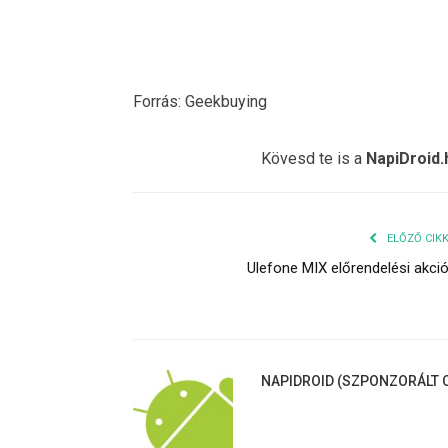
Forrás: Geekbuying
Kövesd te is a
NapiDroid.
ELŐZŐ CIK
Ulefone MIX előrendelési akci
NAPIDROID (SZPONZORÁLT C