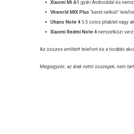
Xiaomi Mi A1
gyári Androiddal és nemze
Vkworld MIX Plus
“keret nélküli” telefo
Uhans Note 4
5.5 colos phablet nagy aks
Xiaomi Redmi Note 4
nemzetközi verzió
Az összes említett telefont és a további ak
Megjegyzés: az árak nettó összegek, nem tart