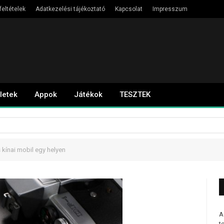
feltételek
Adatkezelési tájékoztató
Kapcsolat
Impresszum
letek
Appok
Játékok
TESZTEK
kínai mobil egy helyen
A
t