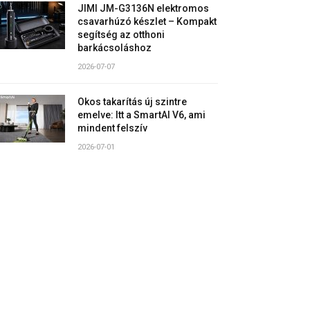
JIMI JM-G3136N elektromos
csavarhúzó készlet – Kompakt
segítség az otthoni
barkácsoláshoz
2026-07-07
Okos takarítás új szintre
emelve: Itt a SmartAI V6, ami
mindent felszív
2026-07-01