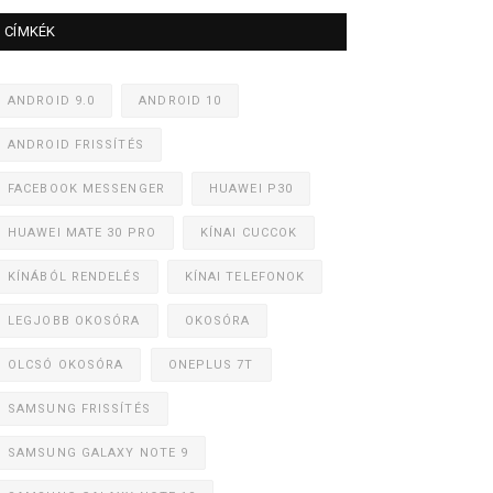
CÍMKÉK
ANDROID 9.0
ANDROID 10
ANDROID FRISSÍTÉS
FACEBOOK MESSENGER
HUAWEI P30
HUAWEI MATE 30 PRO
KÍNAI CUCCOK
KÍNÁBÓL RENDELÉS
KÍNAI TELEFONOK
LEGJOBB OKOSÓRA
OKOSÓRA
OLCSÓ OKOSÓRA
ONEPLUS 7T
SAMSUNG FRISSÍTÉS
SAMSUNG GALAXY NOTE 9