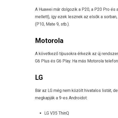
A Huawei már dolgozik a P20, a P20 Pro és a
mellett), így ezek lesznek az elsők a sorban
(P10, Mate 9, stb.).
Motorola
A következő típusokra érkezik az új rendszer:
G6 Plus és G6 Play. Ha más Motorola telefono
LG
Bár az LG még nem közölt hivatalos listát, d
megkapják a 9-es Androidot:
LG V35 ThinQ