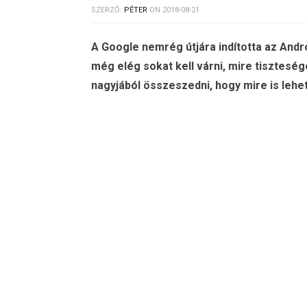
SZERZŐ:
PÉTER
ON
2018-08-21
A Google nemrég útjára indította az Andro
még elég sokat kell várni, mire tisztesé
nagyjából összeszedni, hogy mire is lehet