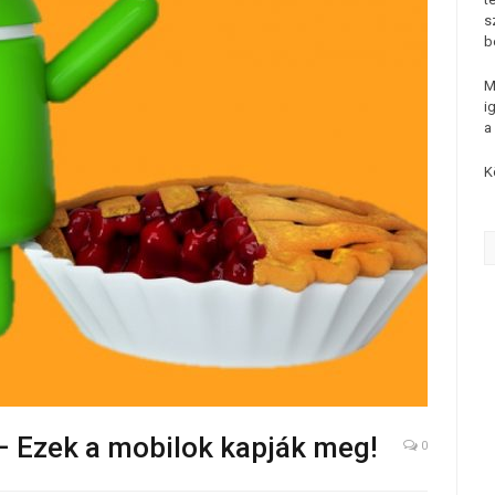
s
b
M
i
a
K
 – Ezek a mobilok kapják meg!
0