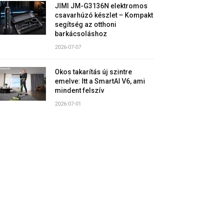
JIMI JM-G3136N elektromos
csavarhúzó készlet – Kompakt
segítség az otthoni
barkácsoláshoz
2026-07-07
Okos takarítás új szintre
emelve: Itt a SmartAI V6, ami
mindent felszív
2026-07-01