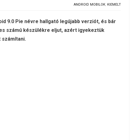
ANDROID MOBILOK
,
KIEMELT
id 9.0 Pie névre hallgató legújabb verziót, és bár
ges számú készülékre eljut, azért igyekeztük
 számítani.