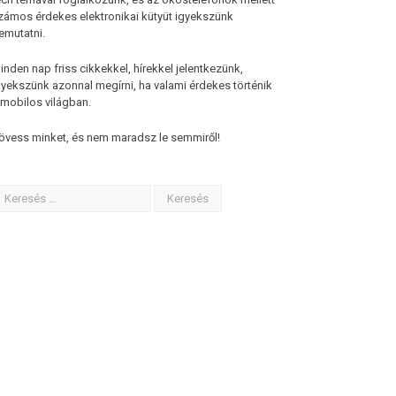
zámos érdekes elektronikai kütyüt igyekszünk
emutatni.
inden nap friss cikkekkel, hírekkel jelentkezünk,
gyekszünk azonnal megírni, ha valami érdekes történik
 mobilos világban.
övess minket, és nem maradsz le semmiről!