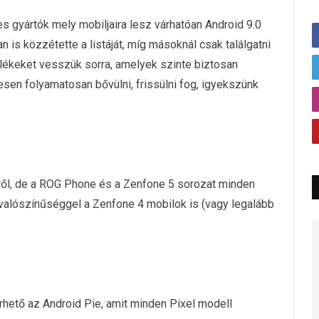
s gyártók mely mobiljaira lesz várhatóan Android 9.0
an is közzétette a listáját, míg másoknál csak találgatni
lékeket vesszük sorra, amelyek szinte biztosan
esen folyamatosan bővülni, frissülni fog, igyekszünk
ről, de a ROG Phone és a Zenfone 5 sorozat minden
 valószínűséggel a Zenfone 4 mobilok is (vagy legalább
rhető az Android Pie, amit minden Pixel modell