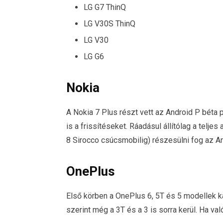
LG G7 ThinQ
LG V30S ThinQ
LG V30
LG G6
Nokia
A Nokia 7 Plus részt vett az Android P béta 
is a frissítéseket. Ráadásul állítólag a teljes
8 Sirocco csúcsmobilig) részesülni fog az An
OnePlus
Első körben a OnePlus 6, 5T és 5 modellek k
szerint még a 3T és a 3 is sorra kerül. Ha val