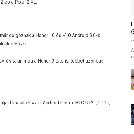
 2 és a Pixel 2 XL.
H
G
 már dolgoznak a Honor 10 és V10 Android 9.0-s
S
lnek először.
A
a
ay, és talán még a Honor 9 Lite is, többet azonban
iljai frissülnek az új Android Pie-ra: HTC U12+, U11+,