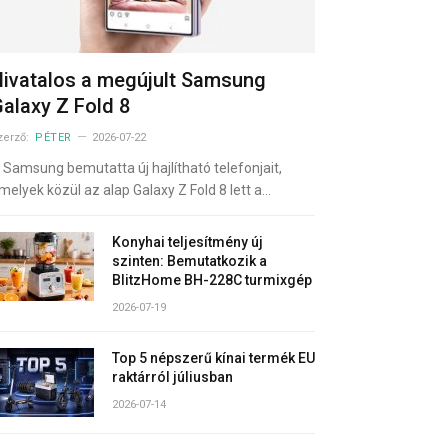
ivatalos a megújult Samsung
alaxy Z Fold 8
zerző:
PÉTER
2026-07-22
 Samsung bemutatta új hajlítható telefonjait,
melyek közül az alap Galaxy Z Fold 8 lett a…
Konyhai teljesítmény új
szinten: Bemutatkozik a
BlitzHome BH-228C turmixgép
2026-07-19
Top 5 népszerű kínai termék EU
raktárról júliusban
2026-07-14