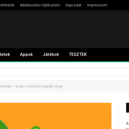
eltételek
Adatkezelési tájékoztató
Kapcsolat
Impresszum
letek
Appok
Játékok
TESZTEK
frissítés – Ezek a mobilok kapják meg!
A
t