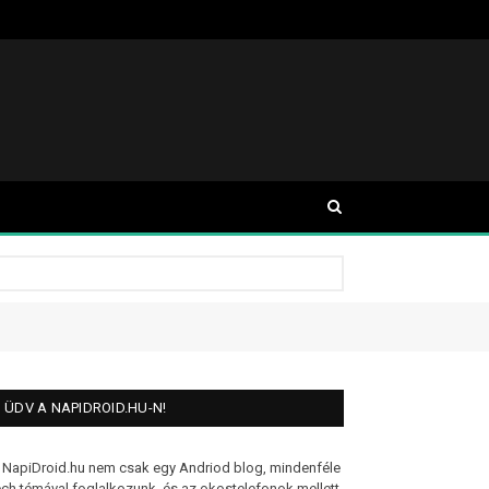
ÜDV A NAPIDROID.HU-N!
 NapiDroid.hu nem csak egy Andriod blog, mindenféle
ech témával foglalkozunk, és az okostelefonok mellett