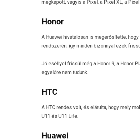
megkapott, vagyis a Pixel, a Pixel XL, a Pixel
Honor
A Huawei hivatalosan is megerősítette, hogy
rendszerén, így minden bizonnyal ezek frissü
Jó eséllyel frissül még a Honor 9, a Honor Pl
egyelőre nem tudunk.
HTC
A HTC rendes volt, és elárulta, hogy mely mob
U11 és U11 Life.
Huawei