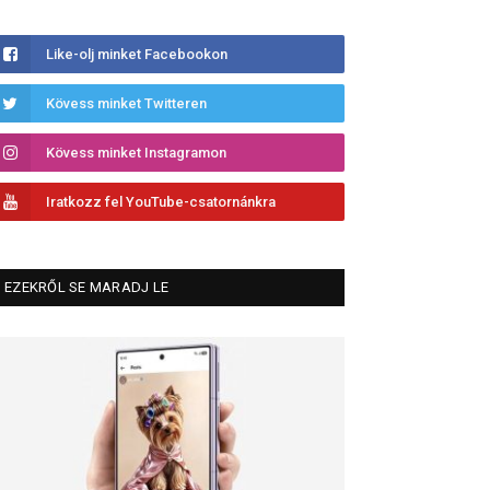
Like-olj minket Facebookon
Kövess minket Twitteren
Kövess minket Instagramon
Iratkozz fel YouTube-csatornánkra
EZEKRŐL SE MARADJ LE