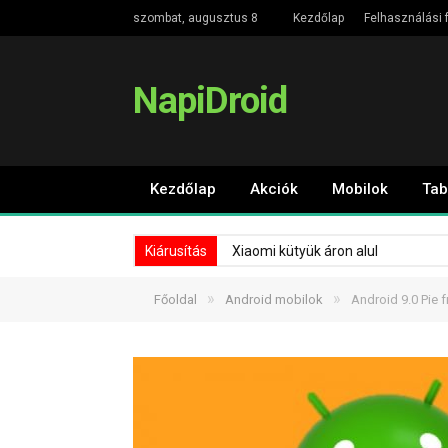
szombat, augusztus 8
Kezdőlap
Felhasználási f
NapiDroid
Kezdőlap
Akciók
Mobilok
Tab
Kiárusítás
Xiaomi kütyük áron alul
»
»
Főoldal
Android mobilok
Android 9.0 Pie 