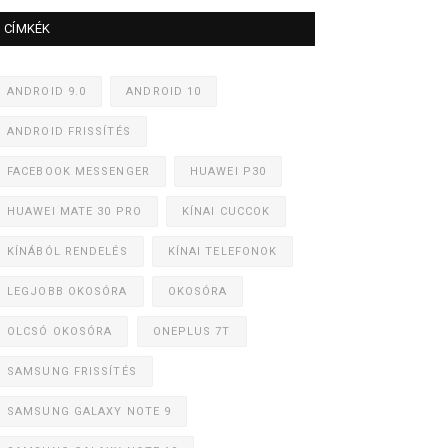
CÍMKÉK
ANDROID 9.0
ANDROID 10
ANDROID FRISSÍTÉS
FACEBOOK MESSENGER
HUAWEI P30
HUAWEI MATE 30 PRO
KÍNAI CUCCOK
KÍNÁBÓL RENDELÉS
KÍNAI TELEFONOK
LEGJOBB OKOSÓRA
OKOSÓRA
OLCSÓ OKOSÓRA
ONEPLUS 7T
SAMSUNG FRISSÍTÉS
SAMSUNG GALAXY NOTE 9