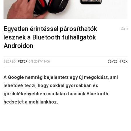
Egyetlen érintéssel párosíthatók
0
lesznek a Bluetooth fülhallgatók
Androidon
SZERZŐ:
PÉTER
ON
2017-11-06
EGYÉB HÍREK
A Google nemrég bejelentett egy új megoldást, ami
lehetővé teszi, hogy sokkal gyorsabban és
gördülékenyebben csatlakoztassunk Bluetooth
hedsetet a mobilunkhoz.