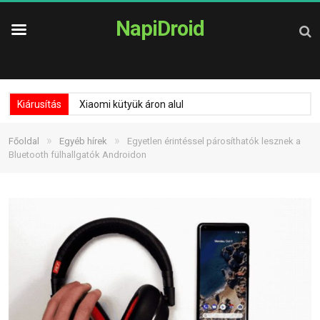
NapiDroid
Kiárusítás
Xiaomi kütyük áron alul
»
»
Főoldal
Egyéb hírek
Egyetlen érintéssel párosíthatók lesznek a
Bluetooth fülhallgatók Androidon