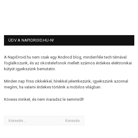
ÜDV A NAPIDROID.HU-N!
A NapiDroid.hu nem csak egy Andriod blog, mindenféle tech témával
foglalkozunk, és az okostelefonok mellett számos érdekes elektronikai
kütyüt igyekszünk bemutatni.
Minden nap friss cikkekkel, hírekkel jelentkezünk, igyekszünk azonnal
megírni, ha valami érdekes történik a mobilos világban.
Kövess minket, és nem maradsz le semmiről!