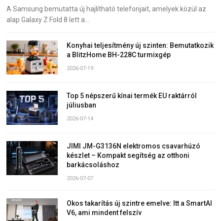
A Samsung bemutatta új hajlítható telefonjait, amelyek közül az
alap Galaxy Z Fold 8 lett a…
Konyhai teljesítmény új szinten: Bemutatkozik
a BlitzHome BH-228C turmixgép
2026-07-19
Top 5 népszerű kínai termék EU raktárról
júliusban
2026-07-14
JIMI JM-G3136N elektromos csavarhúzó
készlet – Kompakt segítség az otthoni
barkácsoláshoz
2026-07-07
Okos takarítás új szintre emelve: Itt a SmartAI
V6, ami mindent felszív