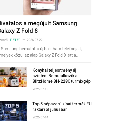
ivatalos a megújult Samsung
alaxy Z Fold 8
zerző:
PÉTER
2026-07-22
 Samsung bemutatta új hajlítható telefonjait,
melyek közül az alap Galaxy Z Fold 8 lett a…
Konyhai teljesítmény új
szinten: Bemutatkozik a
BlitzHome BH-228C turmixgép
2026-07-19
Top 5 népszerű kínai termék EU
raktárról júliusban
2026-07-14