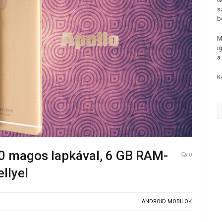
s
b
M
i
a
K
10 magos lapkával, 6 GB RAM-
0
llyel
ANDROID MOBILOK