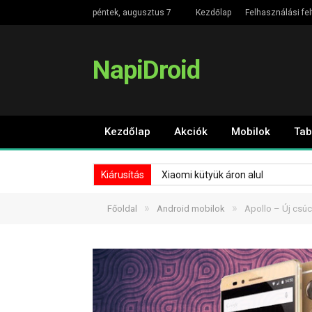
péntek, augusztus 7
Kezdőlap
Felhasználási fel
NapiDroid
Kezdőlap
Akciók
Mobilok
Tab
Kiárusítás
Xiaomi kütyük áron alul
»
»
Főoldal
Android mobilok
Apollo – Új csúc