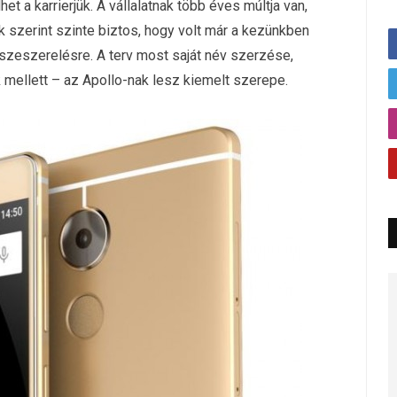
et a karrierjük. A vállalatnak több éves múltja van,
k szerint szinte biztos, hogy volt már a kezünkben
összeszerelésre. A terv most saját név szerzése,
ellett – az Apollo-nak lesz kiemelt szerepe.