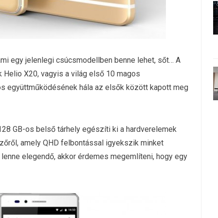
mi egy jelenlegi csúcsmodellben benne lehet, sőt… A
 Helio X20, vagyis a világ első 10 magos
ros együttműködésének hála az elsők között kapott meg
128 GB-os belső tárhely egészíti ki a hardverelemek
elzőről, amely QHD felbontással igyekszik minket
em lenne elegendő, akkor érdemes megemlíteni, hogy egy