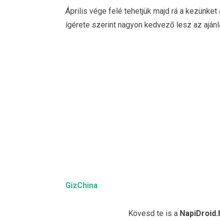
Április vége felé tehetjük majd rá a kezünket
ígérete szerint nagyon kedvező lesz az ajánla
GizChina
Kövesd te is a
NapiDroid.