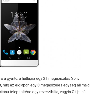
re a gyártó, a hátlapra egy 21 megapixeles Sony
t, míg az előlapon egy 8 megapixeles egység áll majd
tású telep töltése egy reverzibilis, vagyis C típusú