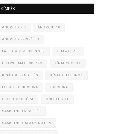
CÍMKÉK
ANDROID 9.0
ANDROID 10
ANDROID FRISSÍTÉS
FACEBOOK MESSENGER
HUAWEI P30
HUAWEI MATE 30 PRO
KÍNAI CUCCOK
KÍNÁBÓL RENDELÉS
KÍNAI TELEFONOK
LEGJOBB OKOSÓRA
OKOSÓRA
OLCSÓ OKOSÓRA
ONEPLUS 7T
SAMSUNG FRISSÍTÉS
SAMSUNG GALAXY NOTE 9