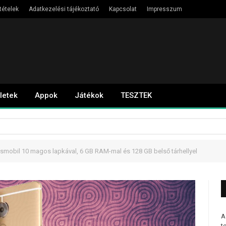
tételek
Adatkezelési tájékoztató
Kapcsolat
Impresszum
letek
Appok
Játékok
TESZTEK
smobil 10 magos lapkával, 6 GB RAM-mal és 128 GB belső tárhellyel
A
t