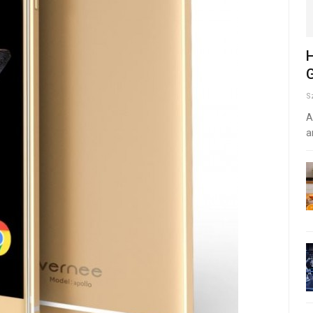
H
G
S
A
a