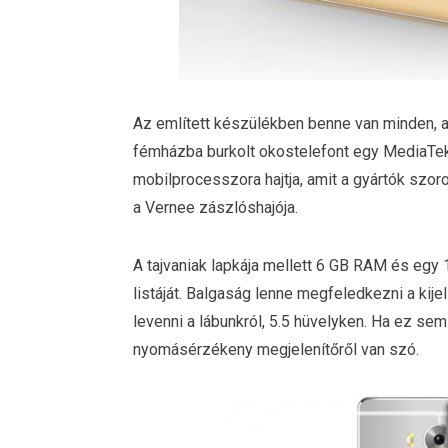
Az említett készülékben benne van minden, a
fémházba burkolt okostelefont egy MediaTek
mobilprocesszora hajtja, amit a gyártók szo
a Vernee zászlóshajója.
A tajvaniak lapkája mellett 6 GB RAM és egy 
listáját. Balgaság lenne megfeledkezni a kij
levenni a lábunkról, 5.5 hüvelyken. Ha ez s
nyomásérzékeny megjelenítőről van szó.