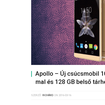
Apollo – Új csúcsmobil 
mal és 128 GB belső tárhe
SZERZŐ:
RICHÁRD
ON
2016-03-16