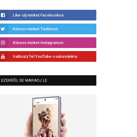
Like-olj minket Facebookon
Kövess minket Twitteren
Kövess minket Instagramon
Iratkozz fel YouTube-csatornánkra
EZEKRŐL SE MARADJ LE