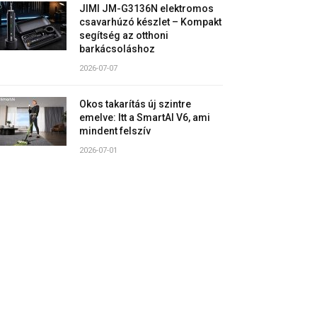
JIMI JM-G3136N elektromos
csavarhúzó készlet – Kompakt
segítség az otthoni
barkácsoláshoz
2026-07-07
Okos takarítás új szintre
emelve: Itt a SmartAI V6, ami
mindent felszív
2026-07-01