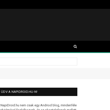
ÜDV A NAPIDROID.HU-N!
 NapiDroid.hu nem csak egy Andriod blog, mindenféle
ech témával foglalkozunk, és az okostelefonok mellett