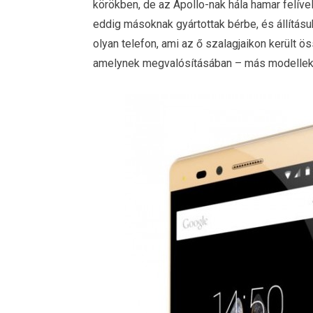
körökben, de az Apollo-nak hála hamar felívelh
eddig másoknak gyártottak bérbe, és állításu
olyan telefon, ami az ő szalagjaikon került 
amelynek megvalósításában – más modellek m