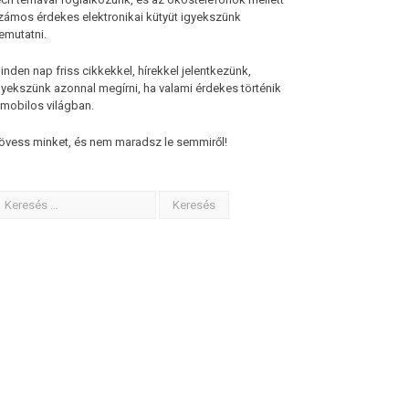
zámos érdekes elektronikai kütyüt igyekszünk
emutatni.
inden nap friss cikkekkel, hírekkel jelentkezünk,
gyekszünk azonnal megírni, ha valami érdekes történik
 mobilos világban.
övess minket, és nem maradsz le semmiről!