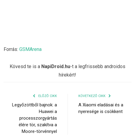
Forrás:
GSMArena
Kövesd te is a
NapiDroid.hu
-t a legfrissebb androidos
hírekért!
ELŐZŐ CIKK
KÖVETKEZŐ CIKK
Legyőzöttből bajnok: a
A Xiaomi eladásai és a
Huawei a
nyeresége is csökkent
processzorgyártás
élére tör, szakítva a
Moore-törvénnyel