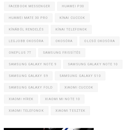
FACEBOOK MESSENGER
HUAWEI P30
HUAWEI MATE 30 PRO
KÍNAI CUCCOK
KÍNÁBÓL RENDELÉS
KÍNAI TELEFONOK
LEGJOBB OKOSÓRA
OKOSÓRA
OLCSÓ OKOSÓRA
ONEPLUS 7T
SAMSUNG FRISSÍTÉS
SAMSUNG GALAXY NOTE 9
SAMSUNG GALAXY NOTE 10
SAMSUNG GALAXY S9
SAMSUNG GALAXY S10
SAMSUNG GALAXY FOLD
XIAOMI CUCCOK
XIAOMI HÍREK
XIAOMI MI NOTE 10
XIAOMI TELEFONOK
XIAOMI TESZTEK