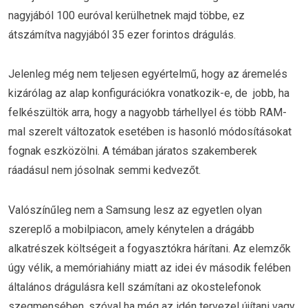
nagyjából 100 euróval kerülhetnek majd többe, ez
átszámítva nagyjából 35 ezer forintos drágulás.
Jelenleg még nem teljesen egyértelmű, hogy az áremelés
kizárólag az alap konfigurációkra vonatkozik-e, de jobb, ha
felkészültök arra, hogy a nagyobb tárhellyel és több RAM-
mal szerelt változatok esetében is hasonló módosításokat
fognak eszközölni. A témában járatos szakemberek
ráadásul nem jósolnak semmi kedvezőt.
Valószínűleg nem a Samsung lesz az egyetlen olyan
szereplő a mobilpiacon, amely kénytelen a drágább
alkatrészek költségeit a fogyasztókra hárítani. Az elemzők
úgy vélik, a memóriahiány miatt az idei év második felében
általános drágulásra kell számítani az okostelefonok
szegmensében, szóval ha még az idén tervezel újítani vagy