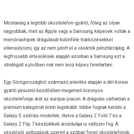
Mostanáig a legtöbb okostelefon-gyártó, főleg az olyan
nagyobbak, mint az Apple vagy a Samsung, képesek voltak a
memóriachipek drágulását különféle trükközésekkel
ellensúlyozni, így az nem jutott el a vásárlók pénztárcájáig. A
legfrissebb értesülések alapján azonban a Samsung ezt a
stratégiát a jövőben már nem lesz képes fenntartani.
Egy Görögországból származó jelentés alapján a dél-koreai
gyártó júniustól kezdődően megemeli bizonyos
okostelefonjai árát az európai piacon. A drágulás várhatóan a
prémium kategóriát érinti leginkább: többe fognak kerülni a
Galaxy S szériás modellek, illetve a Galaxy Z Fold 7 és a
Galaxy Z Flip 7 készülékek árcédulája is változni fog. A
vészjósló suttogások szerint a szóban forgó okostelefonok