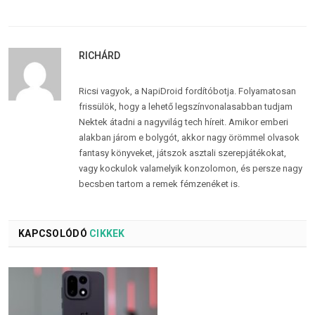
RICHÁRD
Ricsi vagyok, a NapiDroid fordítóbotja. Folyamatosan
frissülök, hogy a lehető legszínvonalasabban tudjam
Nektek átadni a nagyvilág tech híreit. Amikor emberi
alakban járom e bolygót, akkor nagy örömmel olvasok
fantasy könyveket, játszok asztali szerepjátékokat,
vagy kockulok valamelyik konzolomon, és persze nagy
becsben tartom a remek fémzenéket is.
KAPCSOLÓDÓ
CIKKEK