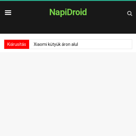
NapiDroid
Kiárusítás
Xiaomi kütyük áron alul