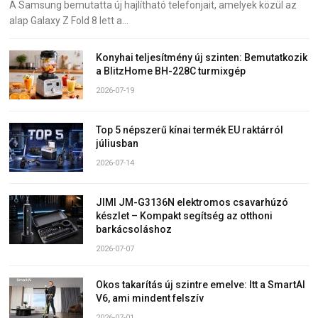
A Samsung bemutatta új hajlítható telefonjait, amelyek közül az
alap Galaxy Z Fold 8 lett a…
Konyhai teljesítmény új szinten: Bemutatkozik
a BlitzHome BH-228C turmixgép
2026-07-19
Top 5 népszerű kínai termék EU raktárról
júliusban
2026-07-14
JIMI JM-G3136N elektromos csavarhúzó
készlet – Kompakt segítség az otthoni
barkácsoláshoz
2026-07-07
Okos takarítás új szintre emelve: Itt a SmartAI
V6, ami mindent felszív
2026-07-01