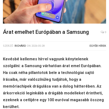
Árat emelhet Európában a Samsung
0
SZERZŐ:
RICHÁRD
ON
2026-05-28
EGYÉB HÍREK
Kevésbé kellemes hírrel vagyunk kénytelenek
szolgálni: a Samsung várhatóan árat emel Európában.
Ha csak néha pillantotok bele a technológiai sajtó
írásaiba, már valószínűleg tudjátok, hogy a
memóriachipek drágulása van a dolog hátterében. Az
árkorrekció leginkább a drágább modelleket érintheti,
ezeknek a cetlijére egy 100 euróval magasabb összeg
kerülhet.