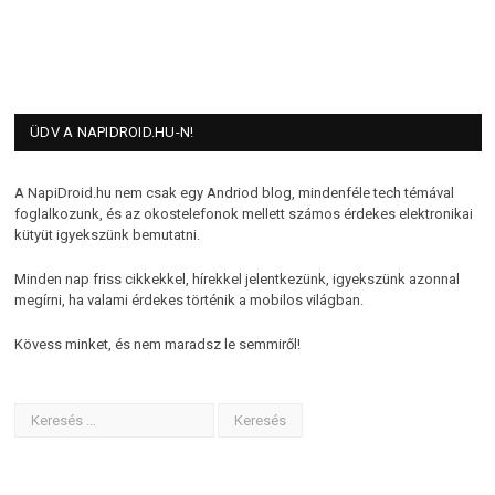
ÜDV A NAPIDROID.HU-N!
A NapiDroid.hu nem csak egy Andriod blog, mindenféle tech témával
foglalkozunk, és az okostelefonok mellett számos érdekes elektronikai
kütyüt igyekszünk bemutatni.
Minden nap friss cikkekkel, hírekkel jelentkezünk, igyekszünk azonnal
megírni, ha valami érdekes történik a mobilos világban.
Kövess minket, és nem maradsz le semmiről!