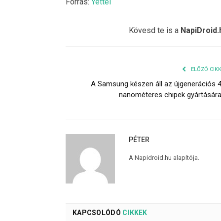
Forrás:
Yettel
Kövesd te is a
NapiDroid.
ELŐZŐ CIK
A Samsung készen áll az újgenerációs 
nanométeres chipek gyártásár
PÉTER
A Napidroid.hu alapítója.
KAPCSOLÓDÓ
CIKKEK