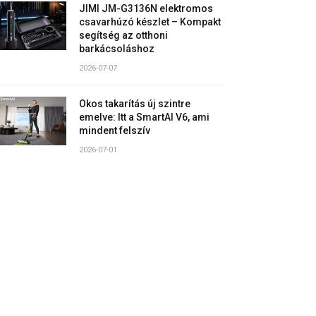
JIMI JM-G3136N elektromos
csavarhúzó készlet – Kompakt
segítség az otthoni
barkácsoláshoz
2026-07-07
Okos takarítás új szintre
emelve: Itt a SmartAI V6, ami
mindent felszív
2026-07-01