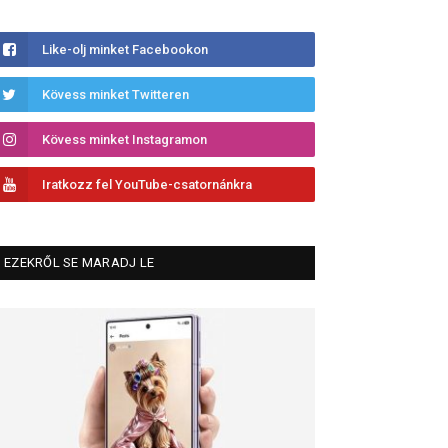
Like-olj minket Facebookon
Kövess minket Twitteren
Kövess minket Instagramon
Iratkozz fel YouTube-csatornánkra
EZEKRŐL SE MARADJ LE