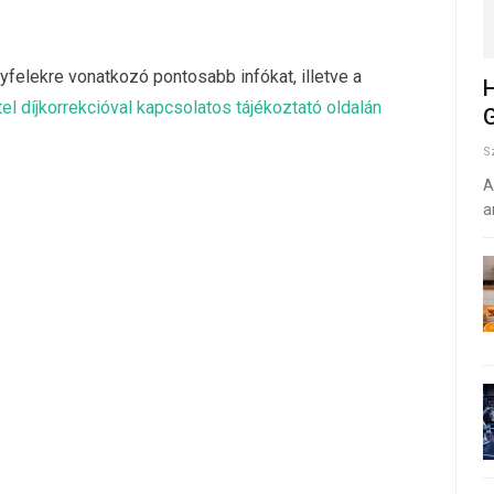
ügyfelekre vonatkozó pontosabb infókat, illetve a
H
tel díjkorrekcióval kapcsolatos tájékoztató oldalán
G
S
A
a