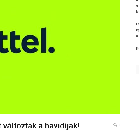
s
b
M
i
a
K
t változtak a havidíjak!
0