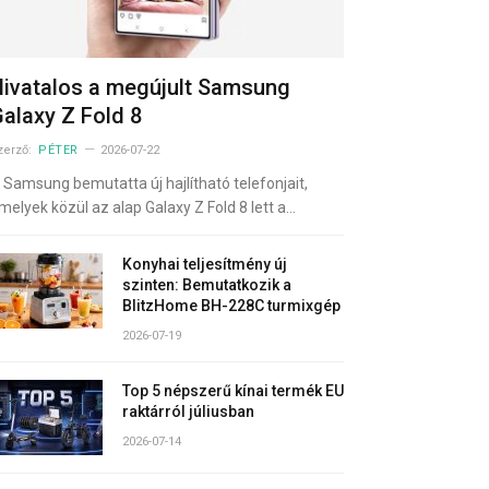
ivatalos a megújult Samsung
alaxy Z Fold 8
zerző:
PÉTER
2026-07-22
 Samsung bemutatta új hajlítható telefonjait,
melyek közül az alap Galaxy Z Fold 8 lett a…
Konyhai teljesítmény új
szinten: Bemutatkozik a
BlitzHome BH-228C turmixgép
2026-07-19
Top 5 népszerű kínai termék EU
raktárról júliusban
2026-07-14