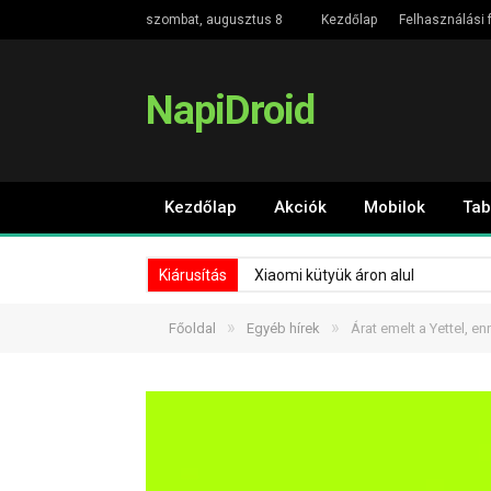
szombat, augusztus 8
Kezdőlap
Felhasználási f
NapiDroid
Kezdőlap
Akciók
Mobilok
Tab
Kiárusítás
Xiaomi kütyük áron alul
»
»
Főoldal
Egyéb hírek
Árat emelt a Yettel, en