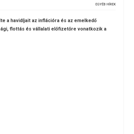
EGYÉB HÍREK
e a havidíjait az inflációra és az emelkedő
i, flottás és vállalati előfizetőre vonatkozik a