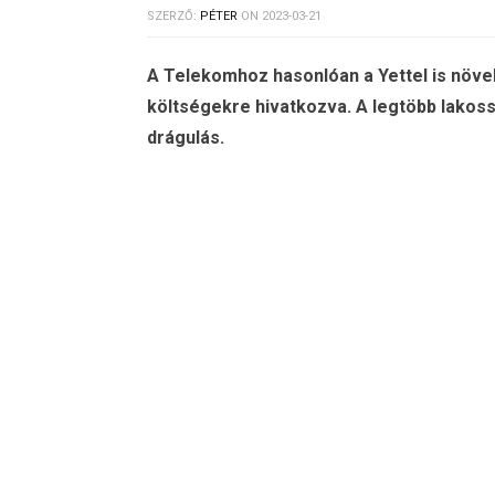
SZERZŐ:
PÉTER
ON
2023-03-21
A Telekomhoz hasonlóan a Yettel is növelt
költségekre hivatkozva. A legtöbb lakosság
drágulás.