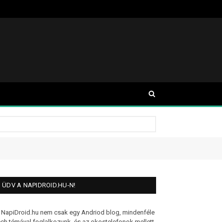
ÜDV A NAPIDROID.HU-N!
 NapiDroid.hu nem csak egy Andriod blog, mindenféle
ech témával foglalkozunk, és az okostelefonok mellett