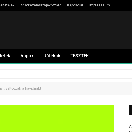
eltételek
Adatkezelési tájékoztató
Kapcsolat
Impresszum
letek
Appok
Játékok
TESZTEK
nyit változtak a havidíjak!
A
t