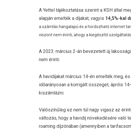
A Yettel tájékoztatása szerint a KSH által me
alapján emelték a díjakat, vagyis
14,5%-kal d
a számlás hangalapú és a hordozható internet tar
viszont nem érinti, ahogy a kiegészítő szolgáltatás
A 2023. március 2-án bevezetett új lakossági
nem érinti.
A havidíjakat március 14-én emelték meg, és 
időarányosan a korrigált összeget, április 14
kiszámlázni.
Valószínűleg ez nem túl nagy vigasz az érin
változás, hogy a havidíj növekedésére való te
roaming díjzónában (amennyiben a tarifacso