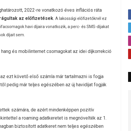
ghatározott, 2022-re vonatkozó éves inflációs ráta
rágultak az előfizetések
.
A lakossági előfizetőknél ez
ifacsomagok havi díjaira vonatkozik, a perc- és SMS-díjakat
ok díjait sem.
 hang és mobilinternet csomagokat az idei díjkorrekció
az ezt követő első számla már tartalmazni is fogja
-től pedig már teljes egészében az új havidíjat fogják
tettek számára, de azért mindenképpen pozitív
kintettel a roaming adatkeretet is megnövelték az 1.
magban biztosított adatkeret nem teljes egészében