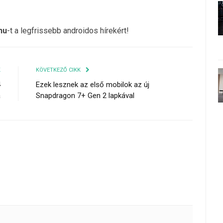
hu
-t a legfrissebb androidos hírekért!
K
KÖVETKEZŐ CIKK
4
Ezek lesznek az első mobilok az új
a
Snapdragon 7+ Gen 2 lapkával