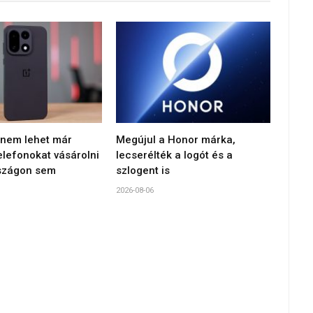
, nem lehet már
Megújul a Honor márka,
elefonokat vásárolni
lecserélték a logót és a
szágon sem
szlogent is
2026-08-06