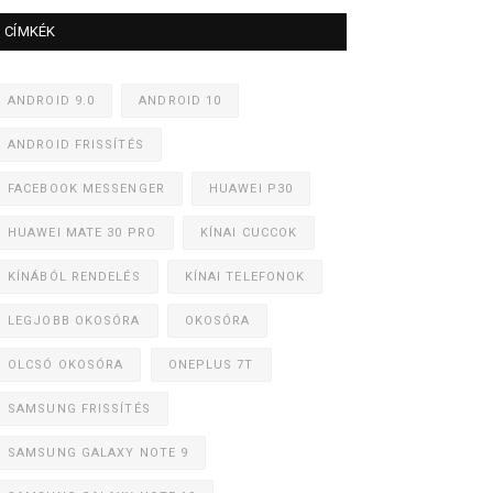
CÍMKÉK
ANDROID 9.0
ANDROID 10
ANDROID FRISSÍTÉS
FACEBOOK MESSENGER
HUAWEI P30
HUAWEI MATE 30 PRO
KÍNAI CUCCOK
KÍNÁBÓL RENDELÉS
KÍNAI TELEFONOK
LEGJOBB OKOSÓRA
OKOSÓRA
OLCSÓ OKOSÓRA
ONEPLUS 7T
SAMSUNG FRISSÍTÉS
SAMSUNG GALAXY NOTE 9