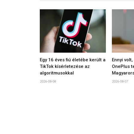
Egy 16 éves fiú életébe került a
Ennyi volt
TikTok kísérletezése az
OnePlus t
algoritmusokkal
Magyaror
2026-08-08
2026-08-07