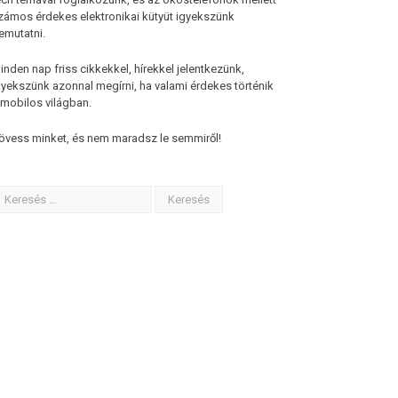
zámos érdekes elektronikai kütyüt igyekszünk
emutatni.
inden nap friss cikkekkel, hírekkel jelentkezünk,
gyekszünk azonnal megírni, ha valami érdekes történik
 mobilos világban.
övess minket, és nem maradsz le semmiről!