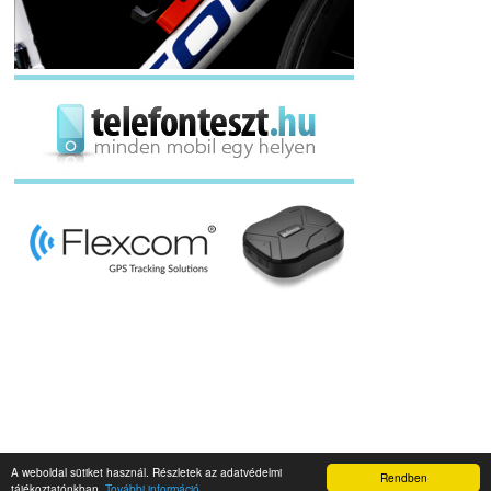
A weboldal sütiket használ. Részletek az adatvédelmi
Rendben
Napidroid.hu 2019
tájékoztatónkban.
További információ