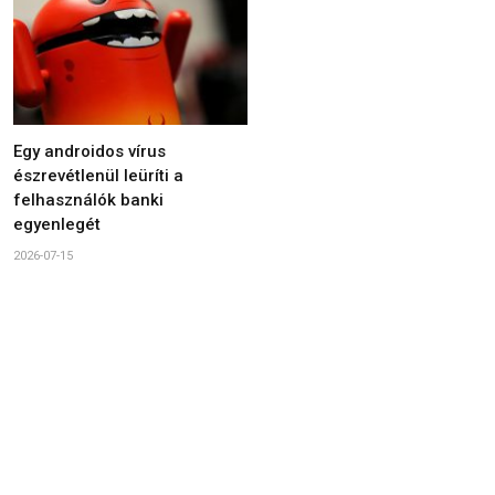
Egy androidos vírus
észrevétlenül leüríti a
felhasználók banki
egyenlegét
2026-07-15