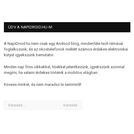
ÜDV A NAPIDROID.HU-N!
A NapiDroid.hu nem csak egy Andriod blog, mindenféle tech témával
foglalkozunk, és az okostelefonok mellett számos érdekes elektronikai
kütyüt igyekszünk bemutatni.
Minden nap friss cikkekkel, hírekkel jelentkezünk, igyekszünk azonnal
megírni, ha valami érdekes történik a mobilos világban.
Kövess minket, és nem maradsz le semmiről!