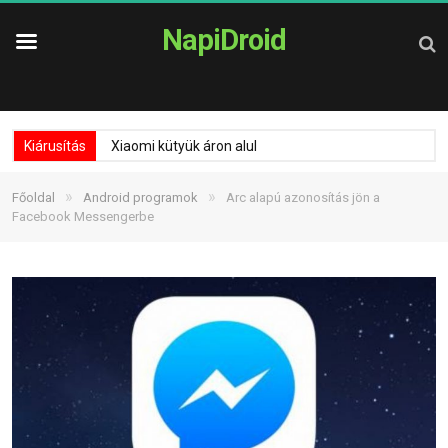
NapiDroid
Kiárusítás
Xiaomi kütyük áron alul
»
»
Főoldal
Android programok
Arc alapú azonosítás jön a
Facebook Messengerbe