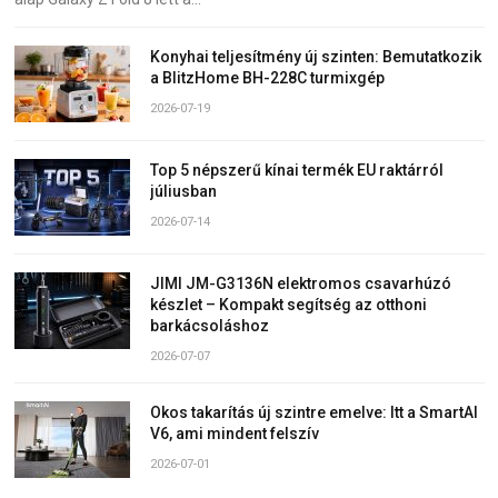
Konyhai teljesítmény új szinten: Bemutatkozik
a BlitzHome BH-228C turmixgép
2026-07-19
Top 5 népszerű kínai termék EU raktárról
júliusban
2026-07-14
JIMI JM-G3136N elektromos csavarhúzó
készlet – Kompakt segítség az otthoni
barkácsoláshoz
2026-07-07
Okos takarítás új szintre emelve: Itt a SmartAI
V6, ami mindent felszív
2026-07-01