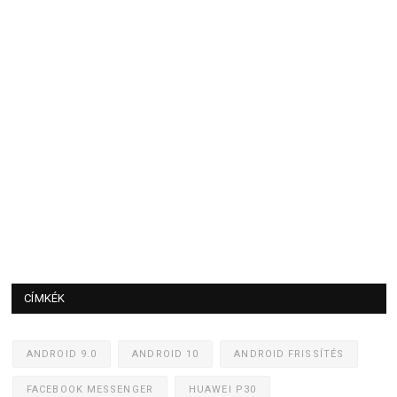
CÍMKÉK
ANDROID 9.0
ANDROID 10
ANDROID FRISSÍTÉS
FACEBOOK MESSENGER
HUAWEI P30