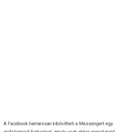
A Facebook hamarosan kibővítheti a Messengert egy
arcfelismerő funkcióval, amely csak akkor enged majd