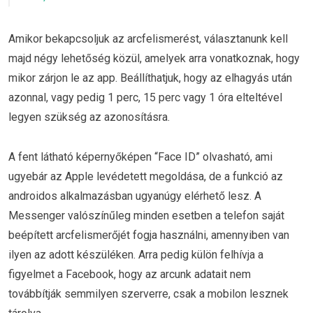
Amikor bekapcsoljuk az arcfelismerést, választanunk kell
majd négy lehetőség közül, amelyek arra vonatkoznak, hogy
mikor zárjon le az app. Beállíthatjuk, hogy az elhagyás után
azonnal, vagy pedig 1 perc, 15 perc vagy 1 óra elteltével
legyen szükség az azonosításra.
A fent látható képernyőképen “Face ID” olvasható, ami
ugyebár az Apple levédetett megoldása, de a funkció az
androidos alkalmazásban ugyanúgy elérhető lesz. A
Messenger valószínűleg minden esetben a telefon saját
beépített arcfelismerőjét fogja használni, amennyiben van
ilyen az adott készüléken. Arra pedig külön felhívja a
figyelmet a Facebook, hogy az arcunk adatait nem
továbbítják semmilyen szerverre, csak a mobilon lesznek