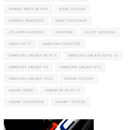
HUAWEI MATE 30 PRO
KÍNAI CUCCOK
KÍNÁBÓL RENDELÉS
KÍNAI TELEFONOK
LEGJOBB OKOSÓRA
OKOSÓRA
OLCSÓ OKOSÓRA
ONEPLUS 7T
SAMSUNG FRISSÍTÉS
SAMSUNG GALAXY NOTE 9
SAMSUNG GALAXY NOTE 10
SAMSUNG GALAXY S9
SAMSUNG GALAXY S10
SAMSUNG GALAXY FOLD
XIAOMI CUCCOK
XIAOMI HÍREK
XIAOMI MI NOTE 10
XIAOMI TELEFONOK
XIAOMI TESZTEK