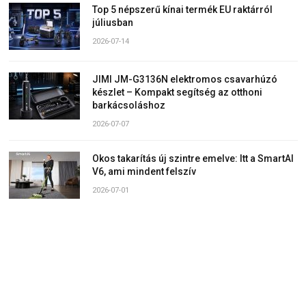
Top 5 népszerű kínai termék EU raktárról
júliusban
2026-07-14
JIMI JM-G3136N elektromos csavarhúzó
készlet – Kompakt segítség az otthoni
barkácsoláshoz
2026-07-07
Okos takarítás új szintre emelve: Itt a SmartAI
V6, ami mindent felszív
2026-07-01