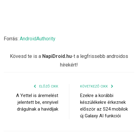
Forrás:
AndroidAuthority
Kövesd te is a
NapiDroid.hu
-t a legfrissebb androidos
hírekért!
ELŐZŐ CIKK
KÖVETKEZŐ CIKK
A Yettel is áremelést
Ezekre a korábbi
jelentett be, ennyivel
készülékekre érkeznek
drágulnak a havidíjak
először az S24 mobilok
új Galaxy AI funkciói