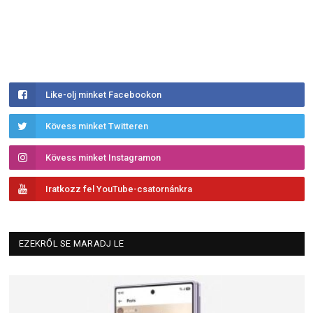
Like-olj minket Facebookon
Kövess minket Twitteren
Kövess minket Instagramon
Iratkozz fel YouTube-csatornánkra
EZEKRŐL SE MARADJ LE