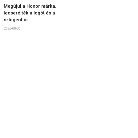
Megújul a Honor márka,
lecserélték a logót és a
szlogent is
2026-08-06