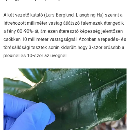
A két vezető kutató (Lars Berglund, Liangbing Hu) szerint a
létrehozott milliméter vastag átlátszó falemezek átengedik
a fény 80-90%-át, ám ezen áteresztő képesség jelentősen
csökken 10 milliméter vastagságnál. Azonban a repedés- és
törésállósági tesztek során kiderült, hogy 3-szor erősebb a
plexinél és 10-szer az üvegnél.