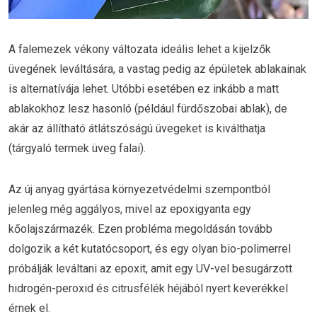
A falemezek vékony változata ideális lehet a kijelzők
üvegének leváltására, a vastag pedig az épületek ablakainak
is alternatívája lehet. Utóbbi esetében ez inkább a matt
ablakokhoz lesz hasonló (például fürdőszobai ablak), de
akár az állítható átlátszóságú üvegeket is kiválthatja
(tárgyaló termek üveg falai).
Az új anyag gyártása környezetvédelmi szempontból
jelenleg még aggályos, mivel az epoxigyanta egy
kőolajszármazék. Ezen probléma megoldásán tovább
dolgozik a két kutatócsoport, és egy olyan bio-polimerrel
próbálják leváltani az epoxit, amit egy UV-vel besugárzott
hidrogén-peroxid és citrusfélék héjából nyert keverékkel
érnek el.