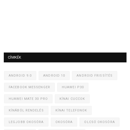
CÍMKÉK
ANDROID 9.0
ANDROID 10
ANDROID FRISSÍTÉS
FACEBOOK MESSENGER
HUAWEI P30
HUAWEI MATE 30 PRO
KÍNAI CUCCOK
KÍNÁBÓL RENDELÉS
KÍNAI TELEFONOK
LEGJOBB OKOSÓRA
OKOSÓRA
OLCSÓ OKOSÓRA