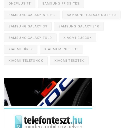
ONEPLUS 7T
SAMSUNG FRISSÍTÉS
SAMSUNG GALAXY NOTE 9
SAMSUNG GALAXY NOTE 10
SAMSUNG GALAXY S9
SAMSUNG GALAXY S10
SAMSUNG GALAXY FOLD
XIAOMI CUCCOK
XIAOMI HÍREK
XIAOMI MI NOTE 10
XIAOMI TELEFONOK
XIAOMI TESZTEK