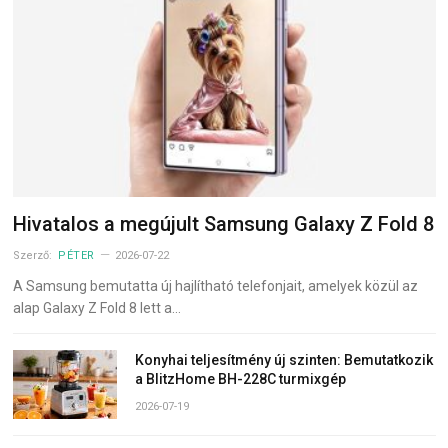
Hivatalos a megújult Samsung Galaxy Z Fold 8
Szerző:
PÉTER
2026-07-22
A Samsung bemutatta új hajlítható telefonjait, amelyek közül az
alap Galaxy Z Fold 8 lett a…
Konyhai teljesítmény új szinten: Bemutatkozik
a BlitzHome BH-228C turmixgép
2026-07-19