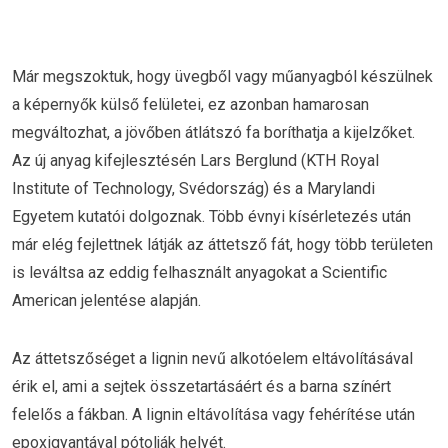
Már megszoktuk, hogy üvegből vagy műanyagból készülnek
a képernyők külső felületei, ez azonban hamarosan
megváltozhat, a jövőben átlátszó fa boríthatja a kijelzőket.
Az új anyag kifejlesztésén Lars Berglund (KTH Royal
Institute of Technology, Svédország) és a Marylandi
Egyetem kutatói dolgoznak. Több évnyi kísérletezés után
már elég fejlettnek látják az áttetsző fát, hogy több területen
is leváltsa az eddig felhasznált anyagokat a Scientific
American jelentése alapján.
Az áttetszőséget a lignin nevű alkotóelem eltávolításával
érik el, ami a sejtek összetartásáért és a barna színért
felelős a fákban. A lignin eltávolítása vagy fehérítése után
epoxigyantával pótolják helyét.