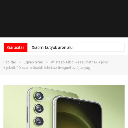
Kiárusítás
Xiaomi kütyük áron alul
»
»
Főoldal
Egyéb hírek
Átlátszó fából készülhetnek a jövő
kijelzői, 10-szer erősebb lehet az üvegnél az új anyag