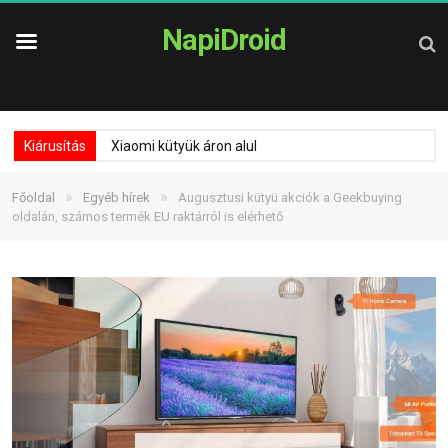
NapiDroid
Kiárusítás
Xiaomi kütyük áron alul
»
»
Főoldal
Egyéb hírek
Augusztusi kütyü akciók a Geekbuying
oldalán, számos termék EU raktárról is elérhető