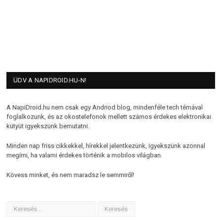
ÜDV A NAPIDROID.HU-N!
A NapiDroid.hu nem csak egy Andriod blog, mindenféle tech témával
foglalkozunk, és az okostelefonok mellett számos érdekes elektronikai
kütyüt igyekszünk bemutatni.
Minden nap friss cikkekkel, hírekkel jelentkezünk, igyekszünk azonnal
megírni, ha valami érdekes történik a mobilos világban.
Kövess minket, és nem maradsz le semmiről!