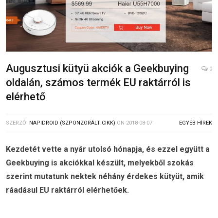
Augusztusi kütyü akciók a Geekbuying
0
oldalán, számos termék EU raktárról is
elérhető
SZERZŐ:
NAPIDROID (SZPONZORÁLT CIKK)
ON
2018-08-07
EGYÉB HÍREK
Kezdetét vette a nyár utolsó hónapja, és ezzel együtt a
Geekbuying is akciókkal készült, melyekből szokás
szerint mutatunk nektek néhány érdekes kütyüt, amik
ráadásul EU raktárról elérhetőek.