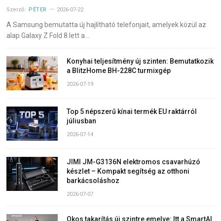
Szerző:
PÉTER
2026-07-22
A Samsung bemutatta új hajlítható telefonjait, amelyek közül az
alap Galaxy Z Fold 8 lett a…
Konyhai teljesítmény új szinten: Bemutatkozik
a BlitzHome BH-228C turmixgép
2026-07-19
Top 5 népszerű kínai termék EU raktárról
júliusban
2026-07-14
JIMI JM-G3136N elektromos csavarhúzó
készlet – Kompakt segítség az otthoni
barkácsoláshoz
2026-07-07
Okos takarítás új szintre emelve: Itt a SmartAI