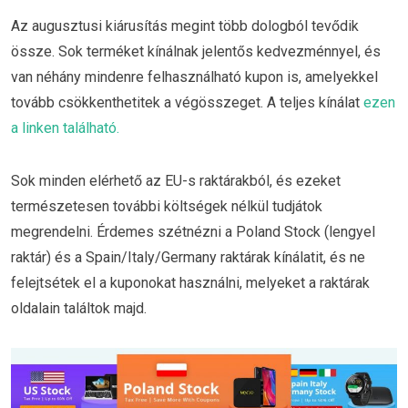
Az augusztusi kiárusítás megint több dologból tevődik
össze. Sok terméket kínálnak jelentős kedvezménnyel, és
van néhány mindenre felhasználható kupon is, amelyekkel
tovább csökkenthetitek a végösszeget. A teljes kínálat
ezen
a linken található.
Sok minden elérhető az EU-s raktárakból, és ezeket
természetesen további költségek nélkül tudjátok
megrendelni. Érdemes szétnézni a Poland Stock (lengyel
raktár) és a Spain/Italy/Germany raktárak kínálatit, és ne
felejtsétek el a kuponokat használni, melyeket a raktárak
oldalain találtok majd.