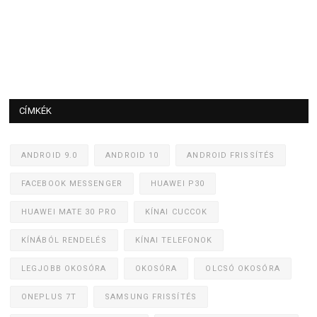
CÍMKÉK
ANDROID 9.0
ANDROID 10
ANDROID FRISSÍTÉS
FACEBOOK MESSENGER
HUAWEI P30
HUAWEI MATE 30 PRO
KÍNAI CUCCOK
KÍNÁBÓL RENDELÉS
KÍNAI TELEFONOK
LEGJOBB OKOSÓRA
OKOSÓRA
OLCSÓ OKOSÓRA
ONEPLUS 7T
SAMSUNG FRISSÍTÉS