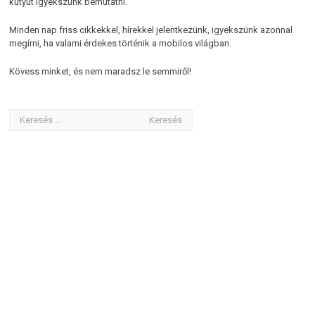
kütyüt igyekszünk bemutatni.
Minden nap friss cikkekkel, hírekkel jelentkezünk, igyekszünk azonnal
megírni, ha valami érdekes történik a mobilos világban.
Kövess minket, és nem maradsz le semmiről!