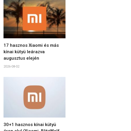
17 hasznos Xiaomi és más
kínai kütyü leárazva
augusztus elején
2026-08-02
30+1 hasznos kínai kütyü
áron alul (Xiaomi, BlitzWolf,