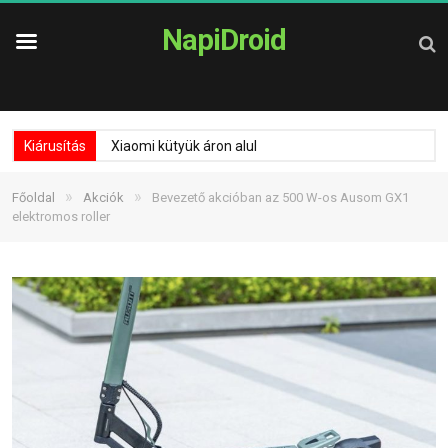
NapiDroid
Kiárusítás
Xiaomi kütyük áron alul
»
»
Főoldal
Akciók
Bevezető akcióban az 500 W-os Ausom GX1
elektromos roller