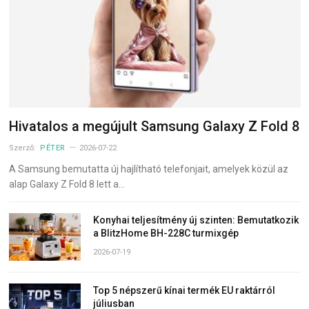
Hivatalos a megújult Samsung Galaxy Z Fold 8
Szerző:
PÉTER
2026-07-22
A Samsung bemutatta új hajlítható telefonjait, amelyek közül az
alap Galaxy Z Fold 8 lett a…
Konyhai teljesítmény új szinten: Bemutatkozik
a BlitzHome BH-228C turmixgép
2026-07-19
Top 5 népszerű kínai termék EU raktárról
júliusban