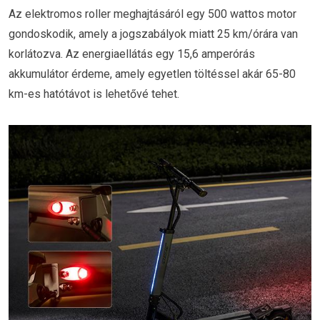
Az elektromos roller meghajtásáról egy 500 wattos motor
gondoskodik, amely a jogszabályok miatt 25 km/órára van
korlátozva. Az energiaellátás egy 15,6 amperórás
akkumulátor érdeme, amely egyetlen töltéssel akár 65-80
km-es hatótávot is lehetővé tehet.