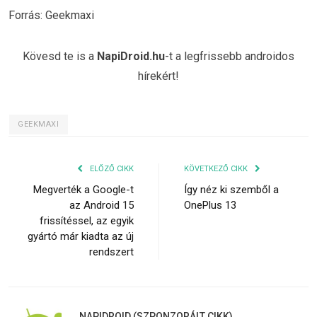
Forrás: Geekmaxi
Kövesd te is a
NapiDroid.hu
-t a legfrissebb androidos
hírekért!
GEEKMAXI
ELŐZŐ CIKK
KÖVETKEZŐ CIKK
Megverték a Google-t
Így néz ki szemből a
az Android 15
OnePlus 13
frissítéssel, az egyik
gyártó már kiadta az új
rendszert
NAPIDROID (SZPONZORÁLT CIKK)