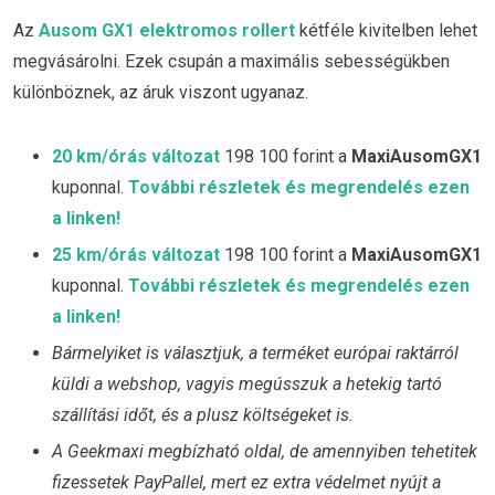
Az
Ausom GX1 elektromos rollert
kétféle kivitelben lehet
megvásárolni. Ezek csupán a maximális sebességükben
különböznek, az áruk viszont ugyanaz.
20 km/órás változat
198 100 forint a
MaxiAusomGX1
kuponnal.
További részletek és megrendelés ezen
a linken!
25 km/órás változat
198 100 forint a
MaxiAusomGX1
kuponnal.
További részletek és megrendelés ezen
a linken!
Bármelyiket is választjuk, a terméket európai raktárról
küldi a webshop, vagyis megússzuk a hetekig tartó
szállítási időt, és a plusz költségeket is.
A Geekmaxi megbízható oldal, de amennyiben tehetitek
fizessetek PayPallel, mert ez extra védelmet nyújt a