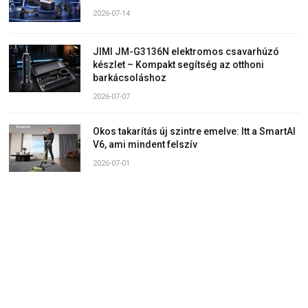
2026-07-14
JIMI JM-G3136N elektromos csavarhúzó
készlet – Kompakt segítség az otthoni
barkácsoláshoz
2026-07-07
Okos takarítás új szintre emelve: Itt a SmartAI
V6, ami mindent felszív
2026-07-01