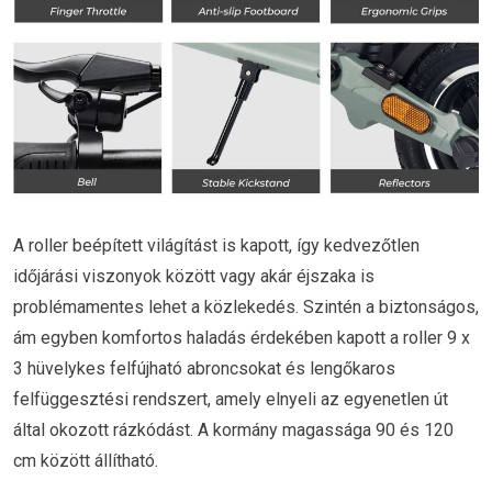
A roller beépített világítást is kapott, így kedvezőtlen
időjárási viszonyok között vagy akár éjszaka is
problémamentes lehet a közlekedés. Szintén a biztonságos,
ám egyben komfortos haladás érdekében kapott a roller 9 x
3 hüvelykes felfújható abroncsokat és lengőkaros
felfüggesztési rendszert, amely elnyeli az egyenetlen út
által okozott rázkódást. A kormány magassága 90 és 120
cm között állítható.