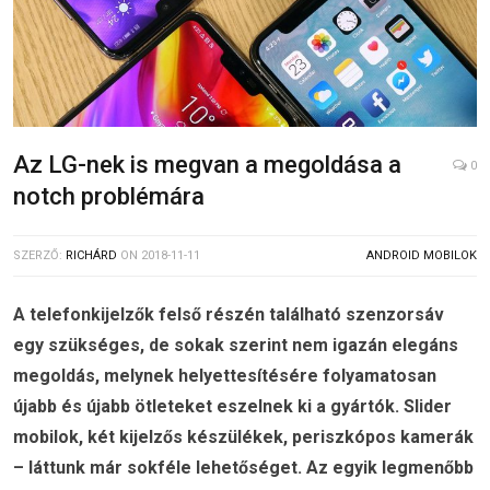
Az LG-nek is megvan a megoldása a
0
notch problémára
SZERZŐ:
RICHÁRD
ON
2018-11-11
ANDROID MOBILOK
A telefonkijelzők felső részén található szenzorsáv
egy szükséges, de sokak szerint nem igazán elegáns
megoldás, melynek helyettesítésére folyamatosan
újabb és újabb ötleteket eszelnek ki a gyártók. Slider
mobilok, két kijelzős készülékek, periszkópos kamerák
– láttunk már sokféle lehetőséget. Az egyik legmenőbb