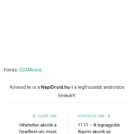
Forrás:
GSMArena
Kövesd te is a
NapiDroid.hu
-t a legfrissebb androidos
hírekért!
ELŐZŐ CIKK
KÖVETKEZŐ CIKK
Hihetetlen akciók a
11.11 – A legnagyobb
GearBest-en, most
Xiaomi akciók az