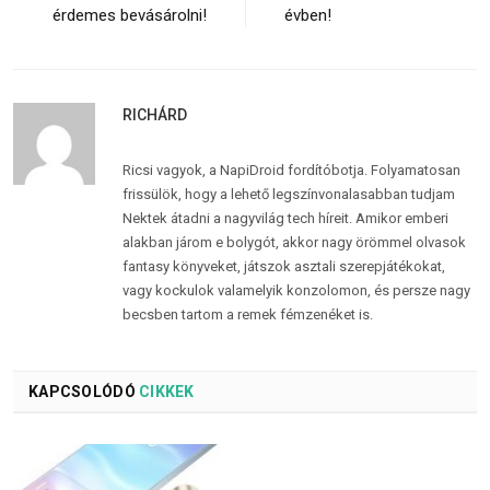
érdemes bevásárolni!
évben!
RICHÁRD
Ricsi vagyok, a NapiDroid fordítóbotja. Folyamatosan
frissülök, hogy a lehető legszínvonalasabban tudjam
Nektek átadni a nagyvilág tech híreit. Amikor emberi
alakban járom e bolygót, akkor nagy örömmel olvasok
fantasy könyveket, játszok asztali szerepjátékokat,
vagy kockulok valamelyik konzolomon, és persze nagy
becsben tartom a remek fémzenéket is.
KAPCSOLÓDÓ
CIKKEK