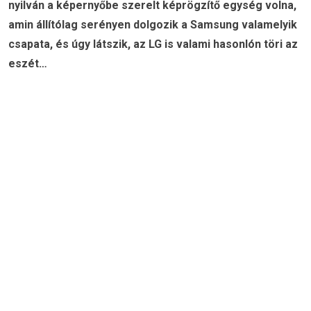
nyilván a képernyőbe szerelt képrögzítő egység volna,
amin állítólag serényen dolgozik a Samsung valamelyik
csapata, és úgy látszik, az LG is valami hasonlón töri az
eszét…