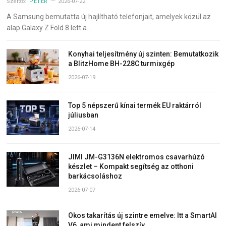
Szerző:
PÉTER
2026-07-22
A Samsung bemutatta új hajlítható telefonjait, amelyek közül az
alap Galaxy Z Fold 8 lett a…
Konyhai teljesítmény új szinten: Bemutatkozik
a BlitzHome BH-228C turmixgép
2026-07-19
Top 5 népszerű kínai termék EU raktárról
júliusban
2026-07-14
JIMI JM-G3136N elektromos csavarhúzó
készlet – Kompakt segítség az otthoni
barkácsoláshoz
2026-07-07
Okos takarítás új szintre emelve: Itt a SmartAI
V6, ami mindent felszív