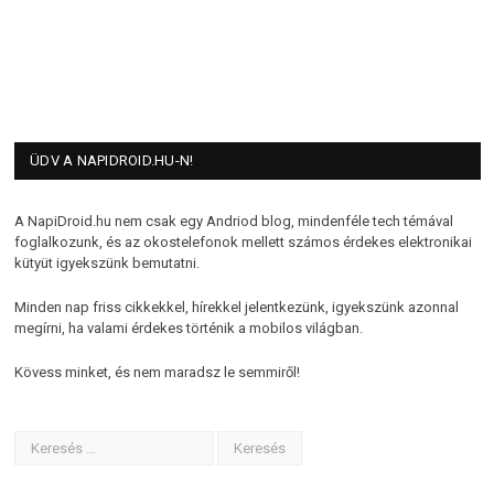
ÜDV A NAPIDROID.HU-N!
A NapiDroid.hu nem csak egy Andriod blog, mindenféle tech témával
foglalkozunk, és az okostelefonok mellett számos érdekes elektronikai
kütyüt igyekszünk bemutatni.
Minden nap friss cikkekkel, hírekkel jelentkezünk, igyekszünk azonnal
megírni, ha valami érdekes történik a mobilos világban.
Kövess minket, és nem maradsz le semmiről!