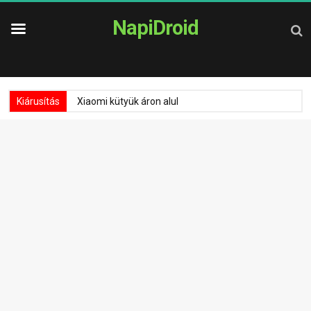
NapiDroid
Kiárusítás
Xiaomi kütyük áron alul