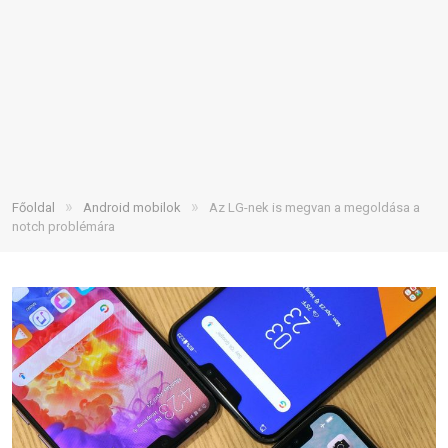
»
»
Főoldal
Android mobilok
Az LG-nek is megvan a megoldása a
notch problémára