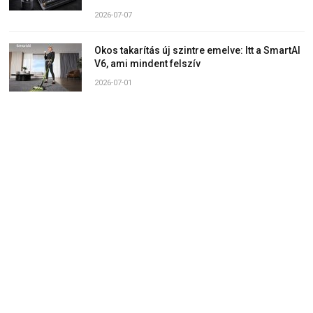
2026-07-07
Okos takarítás új szintre emelve: Itt a SmartAI
V6, ami mindent felszív
2026-07-01