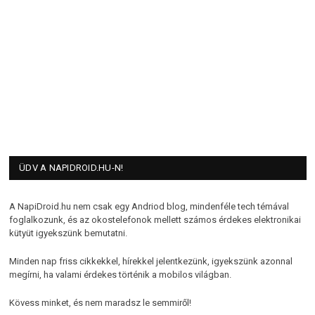
ÜDV A NAPIDROID.HU-N!
A NapiDroid.hu nem csak egy Andriod blog, mindenféle tech témával
foglalkozunk, és az okostelefonok mellett számos érdekes elektronikai
kütyüt igyekszünk bemutatni.
Minden nap friss cikkekkel, hírekkel jelentkezünk, igyekszünk azonnal
megírni, ha valami érdekes történik a mobilos világban.
Kövess minket, és nem maradsz le semmiről!