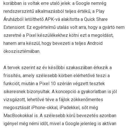
korábban is voltak erre utaló jelek: a Google nemrég
rendszerszintű alkalmazásból teljes értékű, a Play
Áruházból letölthető APK-vá alakította a Quick Share
Extensiont. Ez egyértelmű utalás volt arra, hogy a gyártó nem
szeretné a Pixel készülékekhez kötni ezt a megoldást,
hanem arra készül, hogy bevezeti a teljes Android
ökoszisztémában.
A tervek szerint az év későbbi szakaszában érkezik a
frissítés, amely szélesebb körben elérhetővé teszi a
funkciót, miután a Pixel 10 szérián végzett tesztek
sikeresnek bizonyultak. A koncepció a gyakorlatban is jól
vizsgázott, lehetővé téve a fájlok zökkenőmentes
megosztását iPhone-okkal, iPadekkel, sőt még
MacBookokkal is. A szélesebb körű bevezetés azonban
igényel még némi időt, mivel a Google jelenleg is aktívan