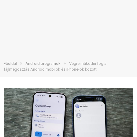
»
»
Főoldal
Android programok
Végre működni fog a
fájlmegosztás Android mobilok és iPhone-ok között