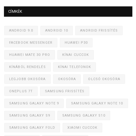
CÍMKÉK
ANDROID 9.0
ANDROID 10
ANDROID FRISSÍTÉS
FACEBOOK MESSENGER
HUAWEI P30
HUAWEI MATE 30 PRO
KÍNAI CUCCOK
KÍNÁBÓL RENDELÉS
KÍNAI TELEFONOK
LEGJOBB OKOSÓRA
OKOSÓRA
OLCSÓ OKOSÓRA
ONEPLUS 7T
SAMSUNG FRISSÍTÉS
SAMSUNG GALAXY NOTE 9
SAMSUNG GALAXY NOTE 10
SAMSUNG GALAXY S9
SAMSUNG GALAXY S10
SAMSUNG GALAXY FOLD
XIAOMI CUCCOK