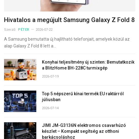
Hivatalos a megújult Samsung Galaxy Z Fold 8
Szerző:
PÉTER
2026-07-22
A Samsung bemutatta új hajlítható telefonjait, amelyek közül az
alap Galaxy Z Fold 8 lett a…
Konyhai teljesítmény új szinten: Bemutatkozik
a BlitzHome BH-228C turmixgép
2026-07-19
Top 5 népszerű kínai termék EU raktárról
júliusban
2026-07-14
JIMI JM-G3136N elektromos csavarhúzó
készlet – Kompakt segítség az otthoni
barkácsoláshoz