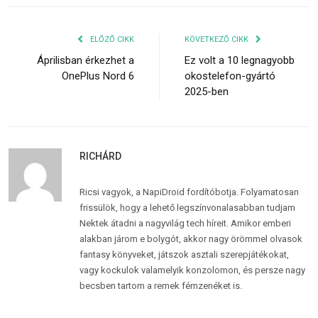
ELŐZŐ CIKK
KÖVETKEZŐ CIKK
Áprilisban érkezhet a
Ez volt a 10 legnagyobb
OnePlus Nord 6
okostelefon-gyártó
2025-ben
RICHÁRD
Ricsi vagyok, a NapiDroid fordítóbotja. Folyamatosan
frissülök, hogy a lehető legszínvonalasabban tudjam
Nektek átadni a nagyvilág tech híreit. Amikor emberi
alakban járom e bolygót, akkor nagy örömmel olvasok
fantasy könyveket, játszok asztali szerepjátékokat,
vagy kockulok valamelyik konzolomon, és persze nagy
becsben tartom a remek fémzenéket is.