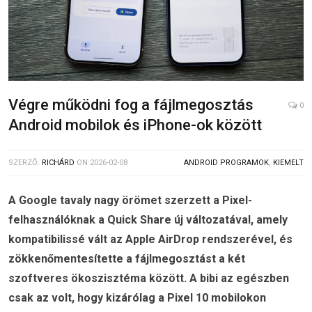
Végre működni fog a fájlmegosztás
0
Android mobilok és iPhone-ok között
SZERZŐ:
RICHÁRD
ON
2026-02-08
ANDROID PROGRAMOK
,
KIEMELT
A Google tavaly nagy örömet szerzett a Pixel-
felhasználóknak a Quick Share új változatával, amely
kompatibilissé vált az Apple AirDrop rendszerével, és
zökkenőmentesítette a fájlmegosztást a két
szoftveres ökoszisztéma között. A bibi az egészben
csak az volt, hogy kizárólag a Pixel 10 mobilokon