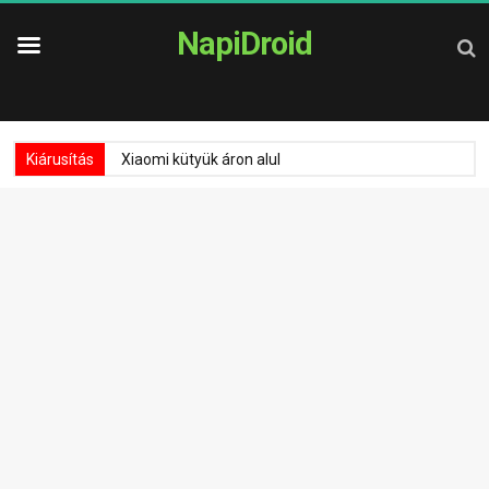
NapiDroid
Kiárusítás
Xiaomi kütyük áron alul