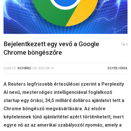
Bejelentkezett egy vevő a Google
0
Chrome böngészőre
SZERZŐ:
RICHÁRD
ON
2025-08-14
EGYÉB HÍREK
A Reuters legfrissebb értesülései szerint a Perplexity
AI nevű, mesterséges intelligenciával foglalkozó
startup egy óriási, 34,5 milliárd dolláros ajánlatot tett a
Chrome böngésző megvásárlására. Az elsőre
képtelennek tűnő ajánlattétel azért történhetett, mert
egyre nő az az amerikai szabályozói nyomás, amely a