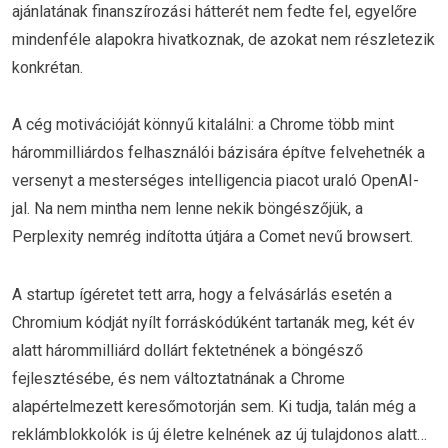
ajánlatának finanszírozási hátterét nem fedte fel, egyelőre
mindenféle alapokra hivatkoznak, de azokat nem részletezik
konkrétan.
A cég motivációját könnyű kitalálni: a Chrome több mint
hárommilliárdos felhasználói bázisára építve felvehetnék a
versenyt a mesterséges intelligencia piacot uraló OpenAI-
jal. Na nem mintha nem lenne nekik böngészőjük, a
Perplexity nemrég indította útjára a Comet nevű browsert.
A startup ígéretet tett arra, hogy a felvásárlás esetén a
Chromium kódját nyílt forráskódúként tartanák meg, két év
alatt hárommilliárd dollárt fektetnének a böngésző
fejlesztésébe, és nem változtatnának a Chrome
alapértelmezett keresőmotorján sem. Ki tudja, talán még a
reklámblokkolók is új életre kelnének az új tulajdonos alatt…