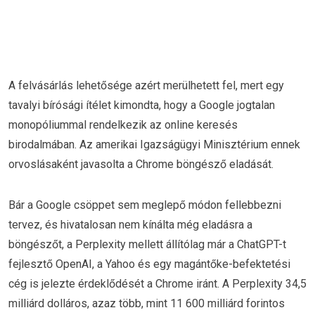
A felvásárlás lehetősége azért merülhetett fel, mert egy
tavalyi bírósági ítélet kimondta, hogy a Google jogtalan
monopóliummal rendelkezik az online keresés
birodalmában. Az amerikai Igazságügyi Minisztérium ennek
orvoslásaként javasolta a Chrome böngésző eladását.
Bár a Google csöppet sem meglepő módon fellebbezni
tervez, és hivatalosan nem kínálta még eladásra a
böngészőt, a Perplexity mellett állítólag már a ChatGPT-t
fejlesztő OpenAI, a Yahoo és egy magántőke-befektetési
cég is jelezte érdeklődését a Chrome iránt. A Perplexity 34,5
milliárd dolláros, azaz több, mint 11 600 milliárd forintos