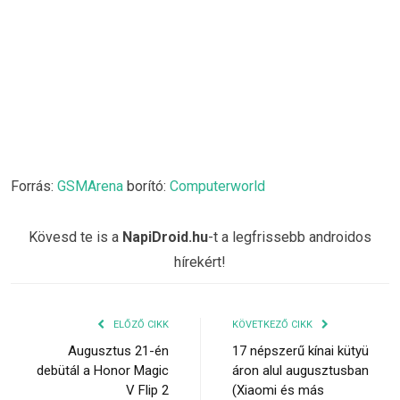
Forrás:
GSMArena
borító:
Computerworld
Kövesd te is a
NapiDroid.hu
-t a legfrissebb androidos
hírekért!
ELŐZŐ CIKK
KÖVETKEZŐ CIKK
Augusztus 21-én
17 népszerű kínai kütyü
debütál a Honor Magic
áron alul augusztusban
V Flip 2
(Xiaomi és más