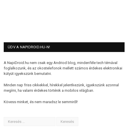
ÜDV A NAPIDROID.HU-N!
A NapiDroid.hu nem csak egy Andriod blog, mindenféle tech témával
foglalkozunk, és az okostelefonok mellett számos érdekes elektronikai
kütyüt igyekszünk bemutatni.
Minden nap friss cikkekkel, hírekkel jelentkezünk, igyekszünk azonnal
megírni, ha valami érdekes történik a mobilos világban.
Kövess minket, és nem maradsz le semmiről!