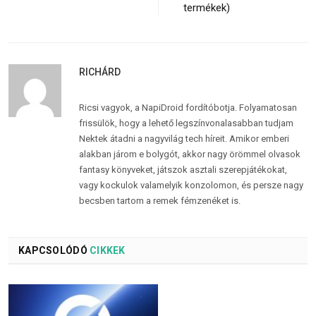
termékek)
RICHÁRD
Ricsi vagyok, a NapiDroid fordítóbotja. Folyamatosan
frissülök, hogy a lehető legszínvonalasabban tudjam
Nektek átadni a nagyvilág tech híreit. Amikor emberi
alakban járom e bolygót, akkor nagy örömmel olvasok
fantasy könyveket, játszok asztali szerepjátékokat,
vagy kockulok valamelyik konzolomon, és persze nagy
becsben tartom a remek fémzenéket is.
KAPCSOLÓDÓ
CIKKEK