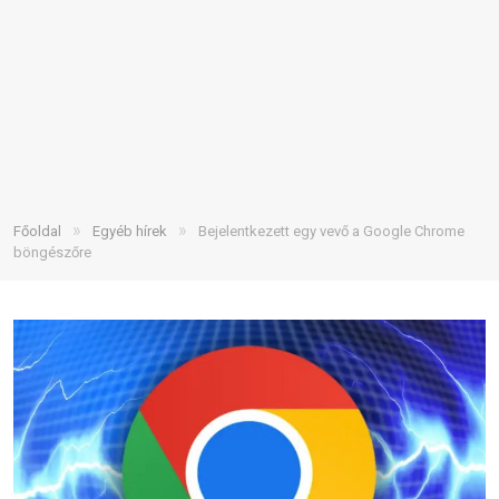
»
»
Főoldal
Egyéb hírek
Bejelentkezett egy vevő a Google Chrome
böngészőre