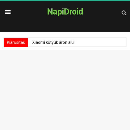
NapiDroid
Kiárusítás
Xiaomi kütyük áron alul