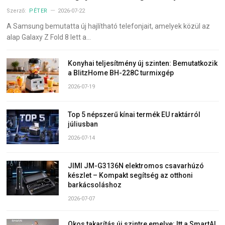
Szerző:
PÉTER
2026-07-22
A Samsung bemutatta új hajlítható telefonjait, amelyek közül az
alap Galaxy Z Fold 8 lett a…
Konyhai teljesítmény új szinten: Bemutatkozik
a BlitzHome BH-228C turmixgép
2026-07-19
Top 5 népszerű kínai termék EU raktárról
júliusban
2026-07-14
JIMI JM-G3136N elektromos csavarhúzó
készlet – Kompakt segítség az otthoni
barkácsoláshoz
2026-07-07
Okos takarítás új szintre emelve: Itt a SmartAI