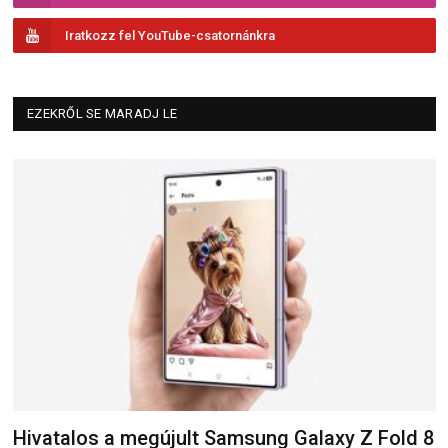
Iratkozz fel YouTube-csatornánkra
EZEKRŐL SE MARADJ LE
Hivatalos a megújult Samsung Galaxy Z Fold 8