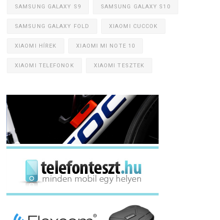
SAMSUNG GALAXY S9
SAMSUNG GALAXY S10
SAMSUNG GALAXY FOLD
XIAOMI CUCCOK
XIAOMI HÍREK
XIAOMI MI NOTE 10
XIAOMI TELEFONOK
XIAOMI TESZTEK