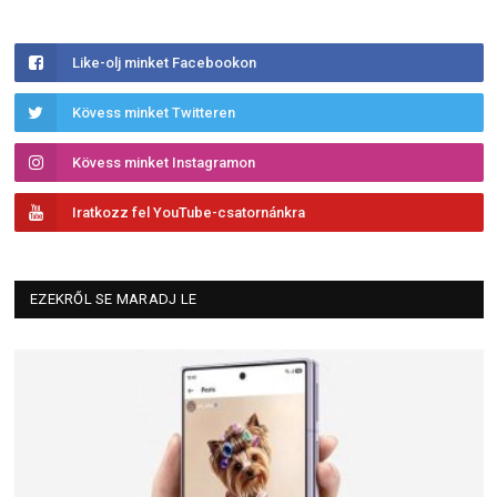
Like-olj minket Facebookon
Kövess minket Twitteren
Kövess minket Instagramon
Iratkozz fel YouTube-csatornánkra
EZEKRŐL SE MARADJ LE