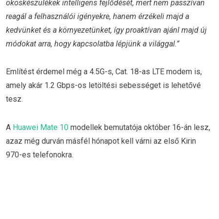
okoskészülékek intelligens fejlődését, mert nem passzívan
reagál a felhasználói igényekre, hanem érzékeli majd a
kedvünket és a környezetünket, így proaktívan ajánl majd új
módokat arra, hogy kapcsolatba lépjünk a világgal.”
Említést érdemel még a 4.5G-s, Cat. 18-as LTE modem is,
amely akár 1.2 Gbps-os letöltési sebességet is lehetővé
tesz.
A
Huawei Mate 10
modellek bemutatója október 16-án lesz,
azaz még durván másfél hónapot kell várni az első Kirin
970-es telefonokra.