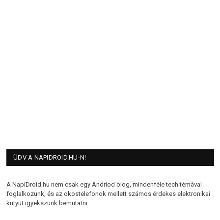
ÜDV A NAPIDROID.HU-N!
A NapiDroid.hu nem csak egy Andriod blog, mindenféle tech témával
foglalkozunk, és az okostelefonok mellett számos érdekes elektronikai
kütyüt igyekszünk bemutatni.