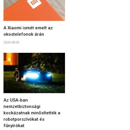
A Xiaomi ismét emelt az
okostelefonok árán
2026-08-06
Az USA-ban
nemzetbiztonsági
kockázatnak minősítették a
robotporszívókat és
fűnyírókat