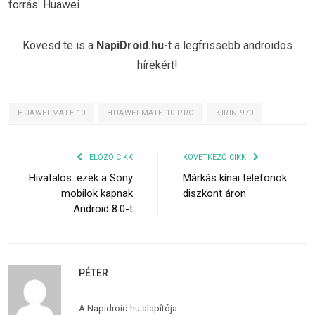
forrás: Huawei
Kövesd te is a
NapiDroid.hu
-t a legfrissebb androidos
hírekért!
HUAWEI MATE 10
HUAWEI MATE 10 PRO
KIRIN 970
ELŐZŐ CIKK
KÖVETKEZŐ CIKK
Hivatalos: ezek a Sony
Márkás kínai telefonok
mobilok kapnak
diszkont áron
Android 8.0-t
PÉTER
A Napidroid.hu alapítója.