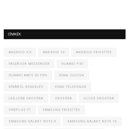
CÍMKÉK
ANDROID 9.0
ANDROID 10
ANDROID FRISSÍTÉS
FACEBOOK MESSENGER
HUAWEI P30
HUAWEI MATE 30 PRO
KÍNAI CUCCOK
KÍNÁBÓL RENDELÉS
KÍNAI TELEFONOK
LEGJOBB OKOSÓRA
OKOSÓRA
OLCSÓ OKOSÓRA
ONEPLUS 7T
SAMSUNG FRISSÍTÉS
SAMSUNG GALAXY NOTE 9
SAMSUNG GALAXY NOTE 10