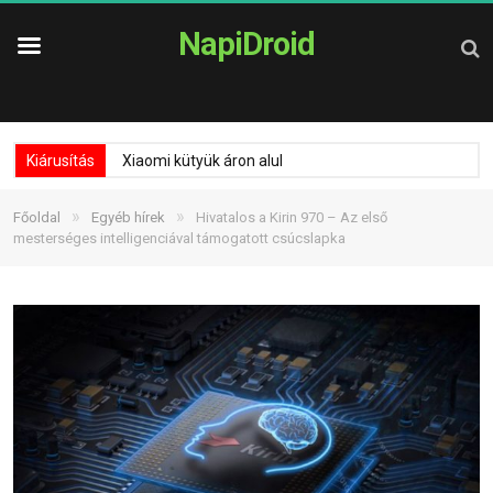
NapiDroid
Kiárusítás
Xiaomi kütyük áron alul
»
»
Főoldal
Egyéb hírek
Hivatalos a Kirin 970 – Az első
mesterséges intelligenciával támogatott csúcslapka