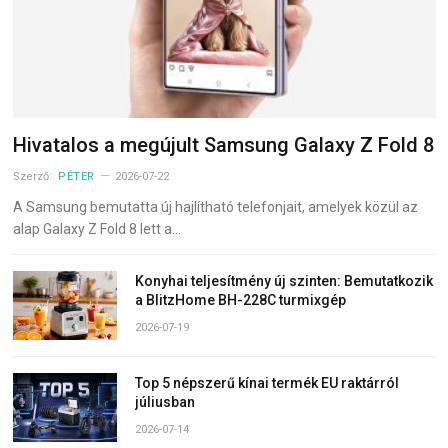
Hivatalos a megújult Samsung Galaxy Z Fold 8
Szerző:
PÉTER
2026-07-22
A Samsung bemutatta új hajlítható telefonjait, amelyek közül az
alap Galaxy Z Fold 8 lett a…
Konyhai teljesítmény új szinten: Bemutatkozik
a BlitzHome BH-228C turmixgép
2026-07-19
Top 5 népszerű kínai termék EU raktárról
júliusban
2026-07-14