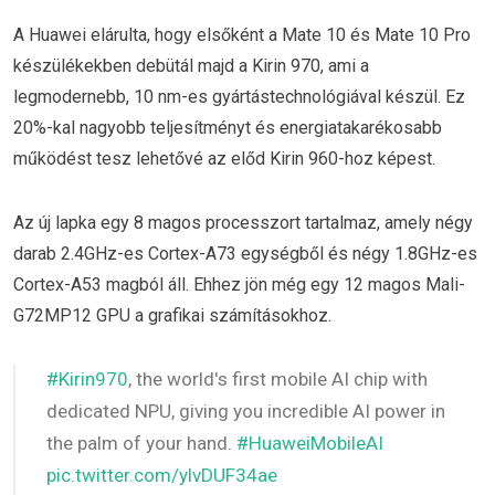
A Huawei elárulta, hogy elsőként a Mate 10 és Mate 10 Pro
készülékekben debütál majd a Kirin 970, ami a
legmodernebb, 10 nm-es gyártástechnológiával készül. Ez
20%-kal nagyobb teljesítményt és energiatakarékosabb
működést tesz lehetővé az előd Kirin 960-hoz képest.
Az új lapka egy 8 magos processzort tartalmaz, amely négy
darab 2.4GHz-es Cortex-A73 egységből és négy 1.8GHz-es
Cortex-A53 magból áll. Ehhez jön még egy 12 magos Mali-
G72MP12 GPU a grafikai számításokhoz.
#Kirin970
, the world's first mobile AI chip with
dedicated NPU, giving you incredible AI power in
the palm of your hand.
#HuaweiMobileAI
pic.twitter.com/ylvDUF34ae