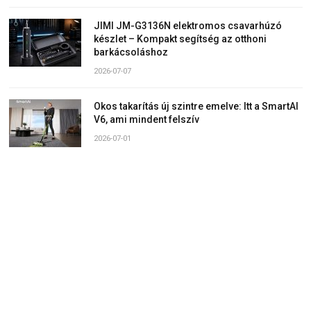
JIMI JM-G3136N elektromos csavarhúzó
készlet – Kompakt segítség az otthoni
barkácsoláshoz
2026-07-07
Okos takarítás új szintre emelve: Itt a SmartAI
V6, ami mindent felszív
2026-07-01