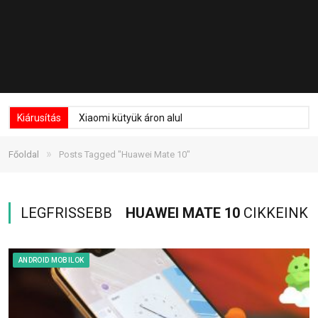
Kiárusítás
Xiaomi kütyük áron alul
»
Főoldal
Posts Tagged "Huawei Mate 10"
LEGFRISSEBB
HUAWEI MATE 10
CIKKEINK
ANDROID MOBILOK