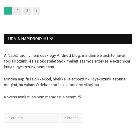
Next
1
2
3
ÜDV A NAPIDROID.HU-N!
A NapiDroid.hu nem csak egy Andriod blog, mindenféle tech témával
foglalkozunk, és az okostelefonok mellett számos érdekes elektronikai
kütyüt igyekszünk bemutatni.
Minden nap friss cikkekkel, hírekkel jelentkezünk, igyekszünk azonnal
megírni, ha valami érdekes történik a mobilos világban.
Kövess minket, és nem maradsz le semmiről!