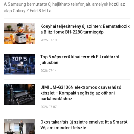
A Samsung bemutatta új hajlítható telefonjait, amelyek közül az
alap Galaxy Z Fold 8 lett a…
Konyhai teljesítmény új szinten: Bemutatkozik
a BlitzHome BH-228C turmixgép
2026-07-19
Top 5 népszerű kínai termék EU raktárról
júliusban
2026-07-14
JIMI JM-G3136N elektromos csavarhúzó
készlet – Kompakt segítség az otthoni
barkácsoláshoz
2026-07-07
Okos takarítás új szintre emelve: Itt a SmartAI
V6, ami mindent felszív