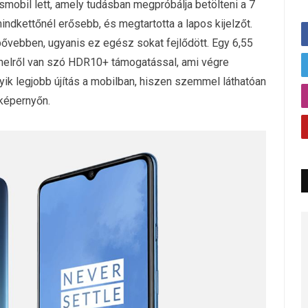
mobil lett, amely tudásban megpróbálja betölteni a 7
indkettőnél erősebb, és megtartotta a lapos kijelzőt.
 bővebben, ugyanis ez egész sokat fejlődött. Egy 6,55
nelről van szó HDR10+ támogatással, ami végre
yik legjobb újítás a mobilban, hiszen szemmel láthatóan
képernyőn.