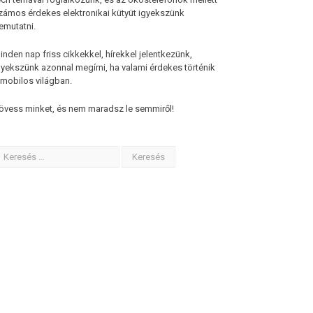
zámos érdekes elektronikai kütyüt igyekszünk
emutatni.
inden nap friss cikkekkel, hírekkel jelentkezünk,
gyekszünk azonnal megírni, ha valami érdekes történik
 mobilos világban.
övess minket, és nem maradsz le semmiről!