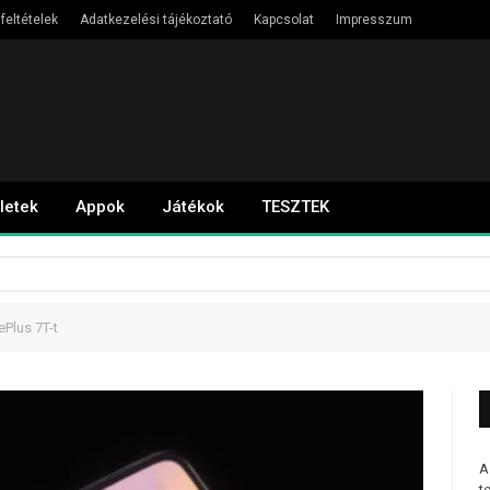
feltételek
Adatkezelési tájékoztató
Kapcsolat
Impresszum
letek
Appok
Játékok
TESZTEK
Plus 7T-t
A
t