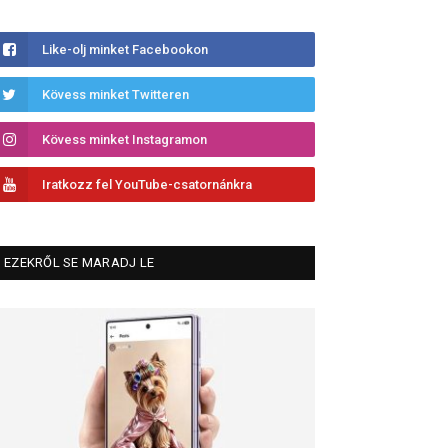
Like-olj minket Facebookon
Kövess minket Twitteren
Kövess minket Instagramon
Iratkozz fel YouTube-csatornánkra
EZEKRŐL SE MARADJ LE