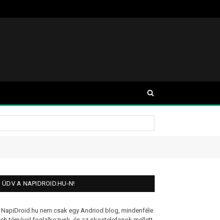
ÜDV A NAPIDROID.HU-N!
 NapiDroid.hu nem csak egy Andriod blog, mindenféle
ech témával foglalkozunk, és az okostelefonok mellett