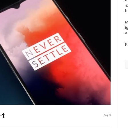
s
b
M
i
a
K
-t
0