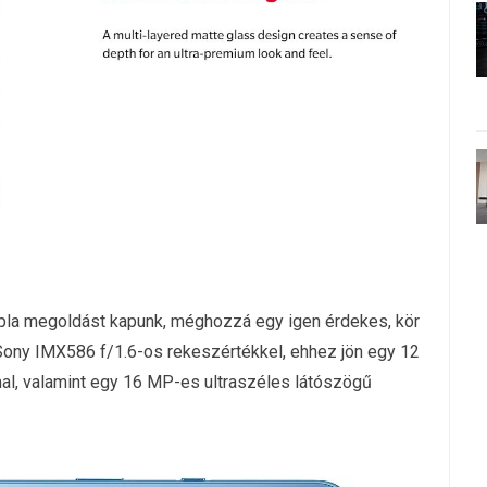
 tripla megoldást kapunk, méghozzá egy igen érdekes, kör
Sony IMX586 f/1.6-os rekeszértékkel, ehhez jön egy 12
l, valamint egy 16 MP-es ultraszéles látószögű