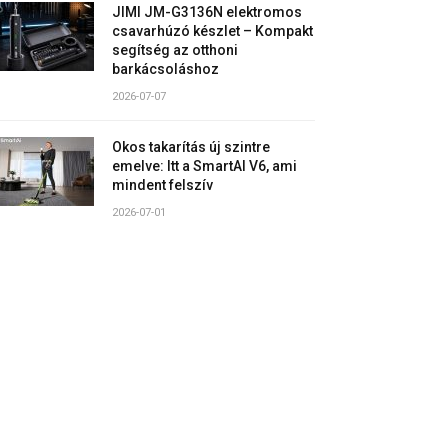
JIMI JM-G3136N elektromos
csavarhúzó készlet – Kompakt
segítség az otthoni
barkácsoláshoz
2026-07-07
Okos takarítás új szintre
emelve: Itt a SmartAI V6, ami
mindent felszív
2026-07-01