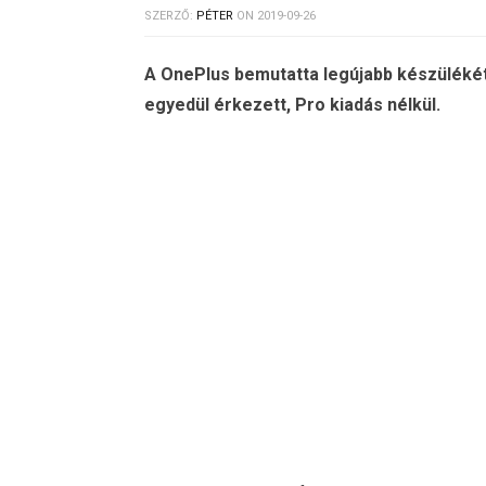
SZERZŐ:
PÉTER
ON
2019-09-26
A OnePlus bemutatta legújabb készülékét
egyedül érkezett, Pro kiadás nélkül.