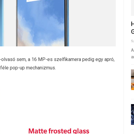
H
G
S
A
a
at-olvasó sem, a 16 MP-es szelfikamera pedig egy apró,
miféle pop-up mechanizmus.