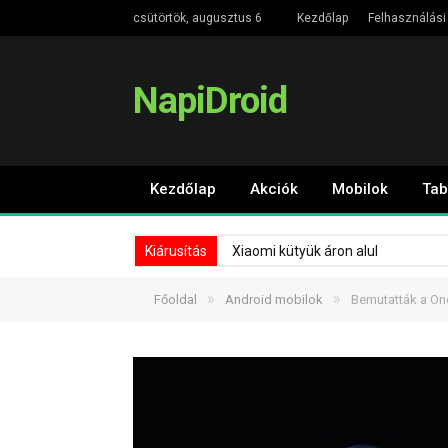
csütörtök, augusztus 6
Kezdőlap
Felhasználási 
NapiDroid
Kezdőlap
Akciók
Mobilok
Tab
Kiárusítás
Xiaomi kütyük áron alul
»
»
Főoldal
Android mobilok
Bemutatták a One