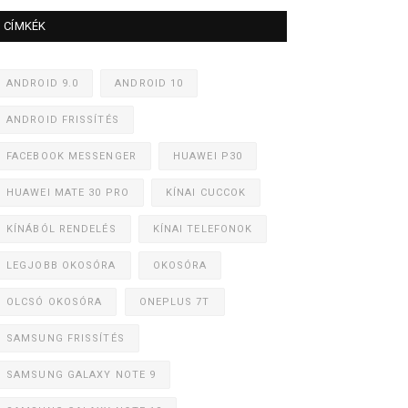
CÍMKÉK
ANDROID 9.0
ANDROID 10
ANDROID FRISSÍTÉS
FACEBOOK MESSENGER
HUAWEI P30
HUAWEI MATE 30 PRO
KÍNAI CUCCOK
KÍNÁBÓL RENDELÉS
KÍNAI TELEFONOK
LEGJOBB OKOSÓRA
OKOSÓRA
OLCSÓ OKOSÓRA
ONEPLUS 7T
SAMSUNG FRISSÍTÉS
SAMSUNG GALAXY NOTE 9