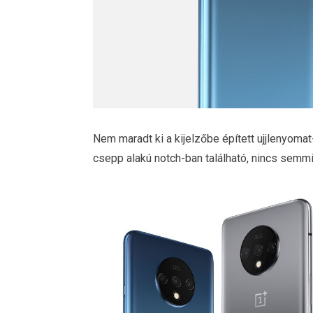
Nem maradt ki a kijelzőbe épített ujjlenyom
csepp alakú notch-ban található, nincs sem