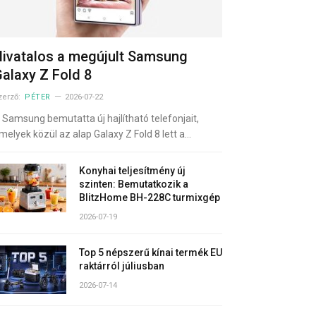
ivatalos a megújult Samsung
alaxy Z Fold 8
zerző:
PÉTER
2026-07-22
 Samsung bemutatta új hajlítható telefonjait,
melyek közül az alap Galaxy Z Fold 8 lett a…
Konyhai teljesítmény új
szinten: Bemutatkozik a
BlitzHome BH-228C turmixgép
2026-07-19
Top 5 népszerű kínai termék EU
raktárról júliusban
2026-07-14