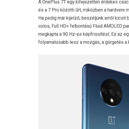
A OnePlus 7T egy kifejezetten érdekes csúcs
és a 7 Pro közötti űrt, miközben a hardvere m
Ha pedig már kijelző, beszéljünk erről kicsit
colos, Full HD+ felbontású Fluid AMOLED pa
megkapta a 90 Hz-es képfrissítést. Ez az eg
folyamatosabb lesz a mozgás, a görgetés a 