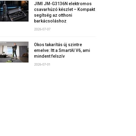
JIMI JM-G3136N elektromos
csavarhúzó készlet – Kompakt
segítség az otthoni
barkácsoláshoz
2026-07-07
Okos takarítás új szintre
emelve: Itt a SmartAI V6, ami
mindent felszív
2026-07-01