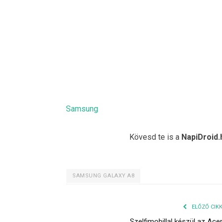
Samsung
Kövesd te is a
NapiDroid.
SAMSUNG GALAXY A8
ELŐZŐ CIK
Szelfimobillal készül az Ace