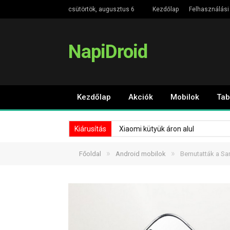
csütörtök, augusztus 6
Kezdőlap
Felhasználási 
NapiDroid
Kezdőlap
Akciók
Mobilok
Tab
Kiárusítás
Xiaomi kütyük áron alul
»
»
Főoldal
Android mobilok
Bemutatták a Sa