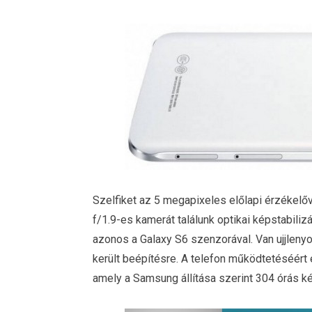
Szelfiket az 5 megapixeles előlapi érzékelő
f/1.9-es kamerát találunk optikai képstabiliz
azonos a Galaxy S6 szenzorával. Van ujjlen
került beépítésre. A telefon működtetéséért
amely a Samsung állítása szerint 304 órás kés