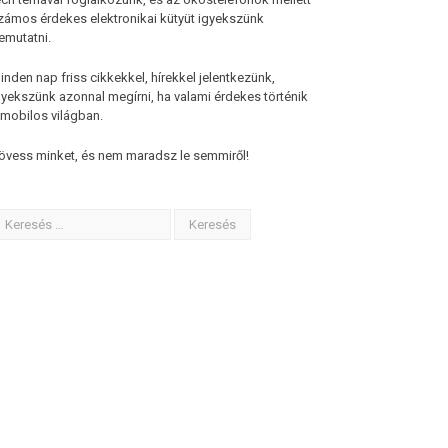
zámos érdekes elektronikai kütyüt igyekszünk
emutatni.
inden nap friss cikkekkel, hírekkel jelentkezünk,
gyekszünk azonnal megírni, ha valami érdekes történik
 mobilos világban.
övess minket, és nem maradsz le semmiről!