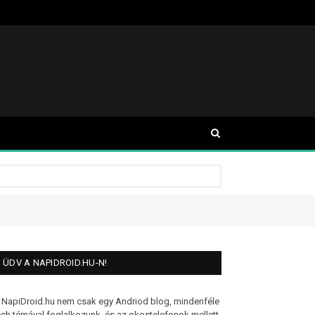
ÜDV A NAPIDROID.HU-N!
 NapiDroid.hu nem csak egy Andriod blog, mindenféle
ech témával foglalkozunk, és az okostelefonok mellett