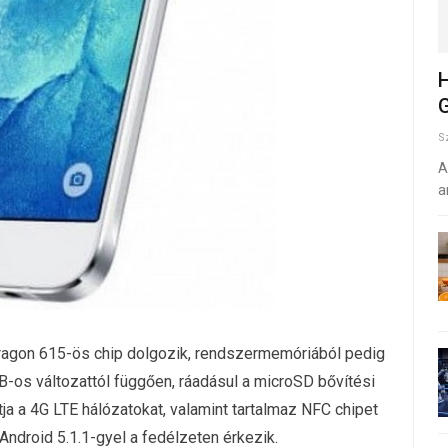
H
G
S
A
a
ragon 615-ös chip dolgozik, rendszermemóriából pedig
B-os változattól függően, ráadásul a microSD bővítési
a a 4G LTE hálózatokat, valamint tartalmaz NFC chipet
 Android 5.1.1-gyel a fedélzeten érkezik.