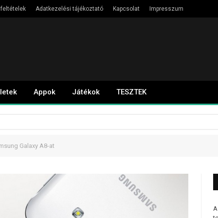
feltételek
Adatkezelési tájékoztató
Kapcsolat
Impresszum
letek
Appok
Játékok
TESZTEK
msung Galaxy A8-at
A
t