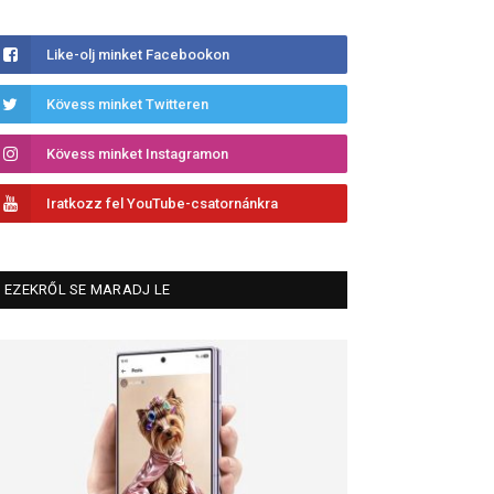
Like-olj minket Facebookon
Kövess minket Twitteren
Kövess minket Instagramon
Iratkozz fel YouTube-csatornánkra
EZEKRŐL SE MARADJ LE