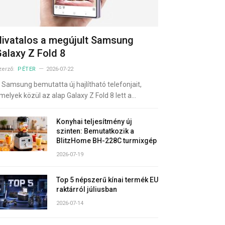
ivatalos a megújult Samsung
alaxy Z Fold 8
zerző:
PÉTER
2026-07-22
 Samsung bemutatta új hajlítható telefonjait,
melyek közül az alap Galaxy Z Fold 8 lett a…
Konyhai teljesítmény új
szinten: Bemutatkozik a
BlitzHome BH-228C turmixgép
2026-07-19
Top 5 népszerű kínai termék EU
raktárról júliusban
2026-07-14