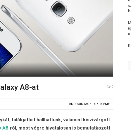
s
b
M
i
a
K
alaxy A8-at
0
ANDROID MOBILOK
,
KIEMELT
kát, találgatást hallhattunk, valamint kiszivárgott
y A8
-ról, most végre hivatalosan is bemutatkozott