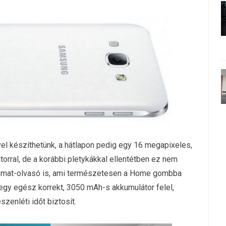
vel készíthetünk, a hátlapon pedig egy 16 megapixeles,
átorral, de a korábbi pletykákkal ellentétben ez nem
yomat-olvasó is, ami természetesen a Home gombba
 egy egész korrekt, 3050 mAh-s akkumulátor felel,
zenléti időt biztosít.