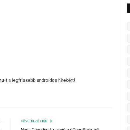
hu
-t a legfrissebb androidos hírekért!
K
KÖVETKEZŐ CIKK
r
Nagy Oppo Find 7 akció az OppoStyle-nál