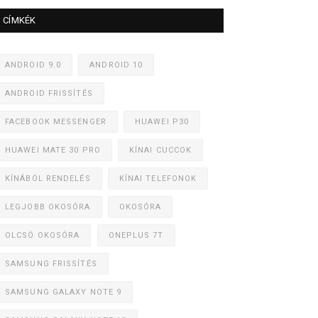
CÍMKÉK
ANDROID 9.0
ANDROID 10
ANDROID FRISSÍTÉS
FACEBOOK MESSENGER
HUAWEI P30
HUAWEI MATE 30 PRO
KÍNAI CUCCOK
KÍNÁBÓL RENDELÉS
KÍNAI TELEFONOK
LEGJOBB OKOSÓRA
OKOSÓRA
OLCSÓ OKOSÓRA
ONEPLUS 7T
SAMSUNG FRISSÍTÉS
SAMSUNG GALAXY NOTE 9