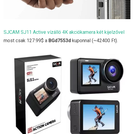
SJCAM SJ11 Active vízálló 4K akciókamera két kijelzővel
most csak 127.99$ a
BGd7553d
kuponnal (~42400 Ft).