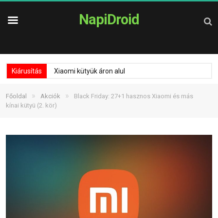
NapiDroid
Kiárusítás
Xiaomi kütyük áron alul
»
»
Főoldal
Akciók
Black Friday: 27+1 hasznos Xiaomi és más
kínai kütyü (2. kör)