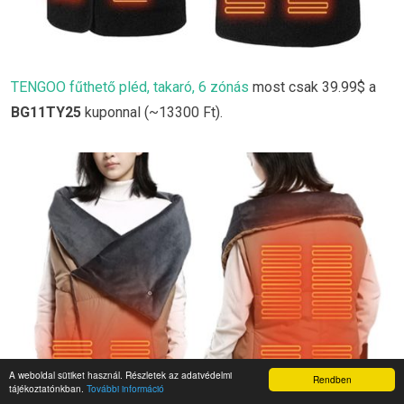
TENGOO fűthető pléd, takaró, 6 zónás
most csak 39.99$ a
BG11TY25
kuponnal (~13300 Ft).
A weboldal sütiket használ. Részletek az adatvédelmi
Rendben
tájékoztatónkban.
További információ