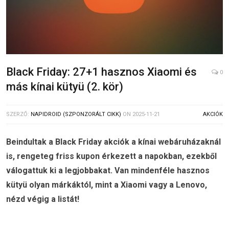
Black Friday: 27+1 hasznos Xiaomi és
0
más kínai kütyü (2. kör)
SZERZŐ:
NAPIDROID (SZPONZORÁLT CIKK)
ON
2025-11-21
AKCIÓK
Beindultak a Black Friday akciók a kínai webáruházaknál
is, rengeteg friss kupon érkezett a napokban, ezekből
válogattuk ki a legjobbakat. Van mindenféle hasznos
kütyü olyan márkáktól, mint a Xiaomi vagy a Lenovo,
nézd végig a listát!