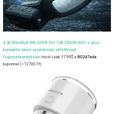
4 db BlitzWolf BW-SHP6 Pro 15A 3450W WiFi-s okos
konnektor távoli vezérléssel, időzítéssel,
fogyasztásméréssel
most csak 37.99$ a
BG2d7ada
kuponnal (~12700 Ft).