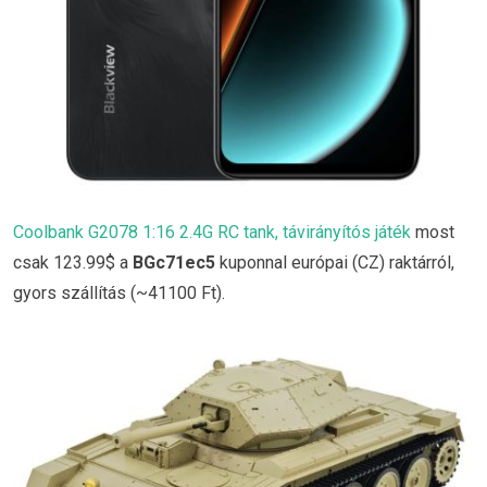
Coolbank G2078 1:16 2.4G RC tank, távirányítós játék
most
csak 123.99$ a
BGc71ec5
kuponnal európai (CZ) raktárról,
gyors szállítás (~41100 Ft).