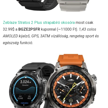
Zeblaze Stratos 2 Plus strapabíró okosóra
most csak
32.99$ a
BGZE2PSFR
kuponnal (~11000 Ft).
1,43 colos
AMOLED kijelző, GPS, 3ATM vízállóság, rengeteg sport és
egészség funkció.