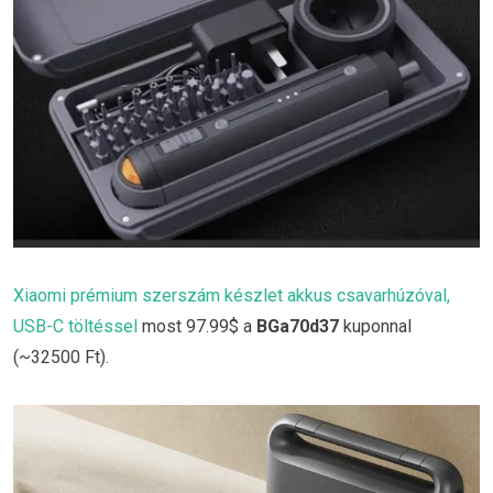
Xiaomi prémium szerszám készlet akkus csavarhúzóval,
USB-C töltéssel
most 97.99$ a
BGa70d37
kuponnal
(~32500 Ft).