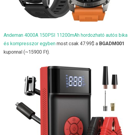
Andeman 4000A 150PSI 11200mAh hordozható autós bika
és kompresszor egyben
most csak 47.99$ a
BGADM001
kuponnal (~15900 Ft).