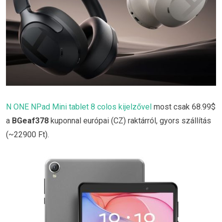
N ONE NPad Mini tablet 8 colos kijelzővel
most csak 68.99$
a
BGeaf378
kuponnal európai (CZ) raktárról, gyors szállítás
(~22900 Ft).