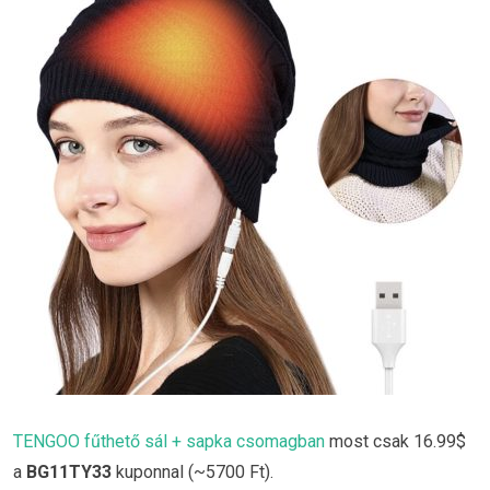
TENGOO fűthető sál + sapka csomagban
most csak 16.99$
a
BG11TY33
kuponnal (~5700 Ft).