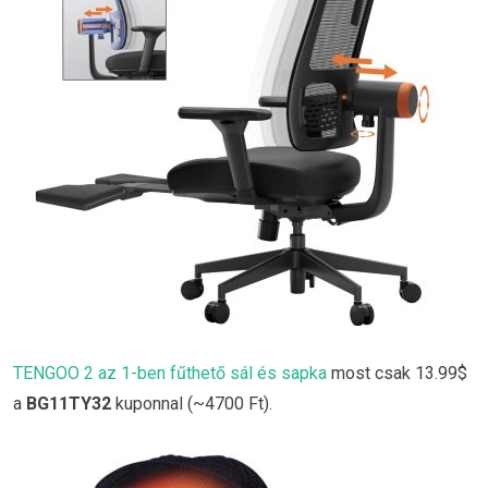
TENGOO 2 az 1-ben fűthető sál és sapka
most csak 13.99$
a
BG11TY32
kuponnal (~4700 Ft).