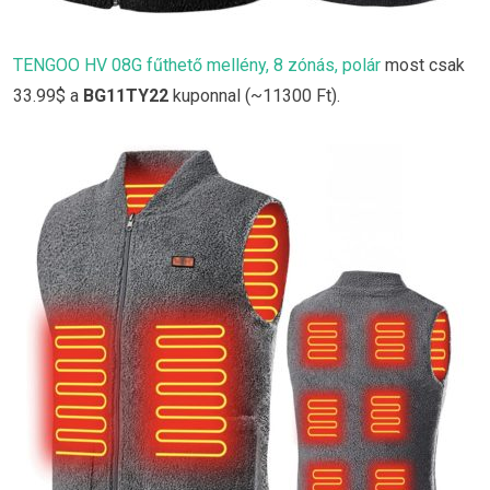
TENGOO HV 08G fűthető mellény, 8 zónás, polár
most csak
33.99$ a
BG11TY22
kuponnal (~11300 Ft).