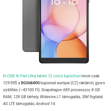
N-ONE N-Pad Ultra tablet 12 colos kijelzővel
most csak
129.99$ a
BG0db800
kuponnal európai (CZ) raktárról, gyors
szállítás (~43100 Ft).
Snapdragon 685 processzor, 8 GB
RAM, 128 GB tárhely, Widevine L1 támogatás, SIM foglalat,
4G LTE támogatás, Android 14.