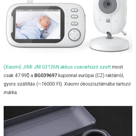
(Xiaomi) JIMI JM G3136N akkus csavarhúzó szett
most
csak 47.99$ a
BG039697
kuponnal európai (CZ) raktárról,
gyors szállítás (~16000 Ft).
Xiaomi ökoszisztámába tartozó
márka.