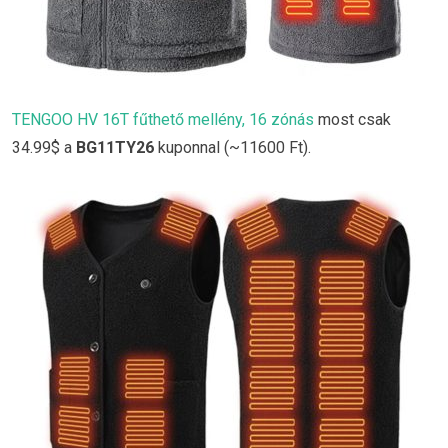
TENGOO HV 16T fűthető mellény, 16 zónás
most csak
34.99$ a
BG11TY26
kuponnal (~11600 Ft).