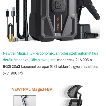
Newtral MagicH BP ergonomikus irodai szék automatikus
deréktámasszal, lábtartóval, stb.
most csak 216.99$ a
BG2f23a3
kuponnal európai (CZ) raktárról, gyors szállítás
(~71900 Ft).