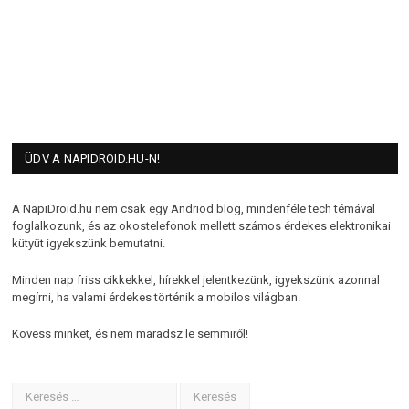
ÜDV A NAPIDROID.HU-N!
A NapiDroid.hu nem csak egy Andriod blog, mindenféle tech témával
foglalkozunk, és az okostelefonok mellett számos érdekes elektronikai
kütyüt igyekszünk bemutatni.
Minden nap friss cikkekkel, hírekkel jelentkezünk, igyekszünk azonnal
megírni, ha valami érdekes történik a mobilos világban.
Kövess minket, és nem maradsz le semmiről!