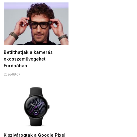
Betilthatják a kamerás
okosszemüvegeket
Európában
2026-08-07
Kiszivárogtak a Google Pixel