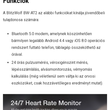
Funkciók
A BlitzWolf BW-AT2 az alábbi funkciókat kínálja jövendőbeli
tulajdonosa számára:
Bluetooth 5.0 modem, amelynek köszönhetően
bármilyen legalább Android 4.4 vagy iOS 8.0 operációs
rendszert futtató telefon, táblagép összeköthető az
órával.
24 órás pulzusmérés, véroxigénszint mérés,
lépésszámlálás, alvásmonitorozás, vérnyomás
kalkulálás (még véletlenül sem váltja ki az orvosi
eszközöket, csak hozzávetőleges eredményt mutat).