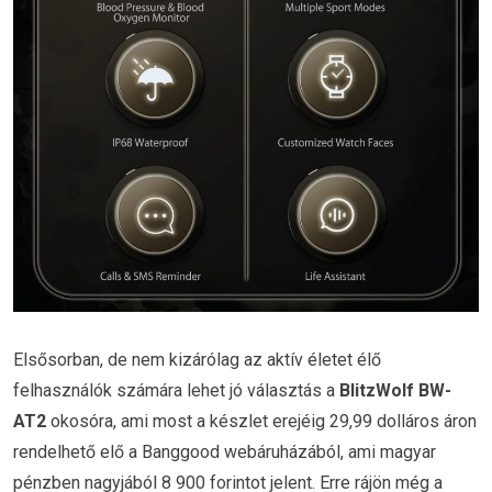
Elsősorban, de nem kizárólag az aktív életet élő
felhasználók számára lehet jó választás a
BlitzWolf BW-
AT2
okosóra, ami most a készlet erejéig 29,99 dolláros áron
rendelhető elő a Banggood webáruházából, ami magyar
pénzben nagyjából 8 900 forintot jelent. Erre rájön még a