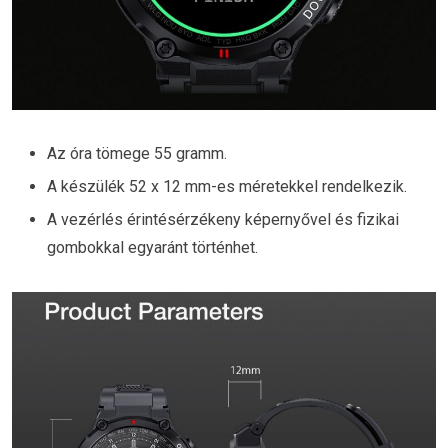
Az óra tömege 55 gramm.
A készülék 52 x 12 mm-es méretekkel rendelkezik.
A vezérlés érintésérzékeny képernyővel és fizikai
gombokkal egyaránt történhet.