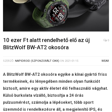
10 ezer Ft alatt rendelhető elő az új
0
BlitzWolf BW-AT2 okosóra
SZERZŐ:
NAPIDROID (SZPONZORÁLT CIKK)
ON
2021-01-15
WEAR
A BlitzWolf BW-AT2 okosóra egyike a kínai gyártó friss
termékeinek, és lényegében minden olyan funkciót
biztosít, amire egy aktív életet élő felhasználó vágyhat.
Külső burkolata vízálló, biztosítja a 24 órás
pulzusmérést, számolja a lépéseket, több sport
üzemmód is rendelkezésre áll, a megjelenítő IPS, és