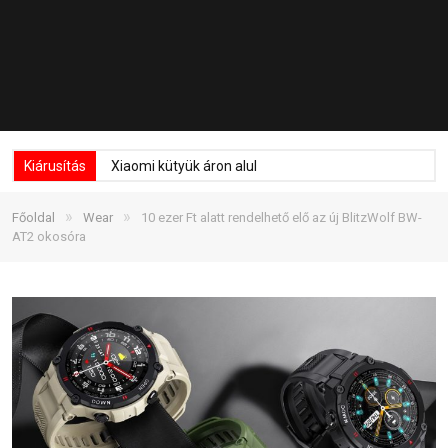
Kiárusítás
Xiaomi kütyük áron alul
»
»
Főoldal
Wear
10 ezer Ft alatt rendelhető elő az új BlitzWolf BW-
AT2 okosóra