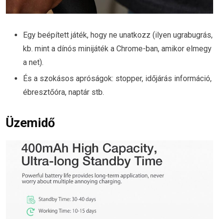
Egy beépített játék, hogy ne unatkozz (ilyen ugrabugrás,
kb. mint a dínós minijáték a Chrome-ban, amikor elmegy
a net).
És a szokásos apróságok: stopper, időjárás információ,
ébresztőóra, naptár stb.
Üzemidő