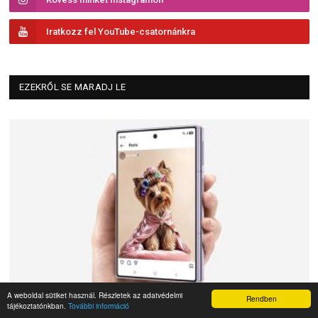
Iratkozz fel YouTube-csatornánkra
EZEKRŐL SE MARADJ LE
A weboldal sütiket használ. Részletek az adatvédelmi
Rendben
tájékoztatónkban.
További információ
Hivatalos a megújult Samsung Galaxy Z Fold 8