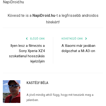
NapiDroid.hu
Kövesd te is a
NapiDroid.hu
-t a legfrissebb androidos
hírekért!
ELŐZŐ CIKK
KÖVETKEZŐ CIKK
Ilyen lesz a filmezés a
A Xiaomi már javában
Sony Xperia XZ4
dolgozhat a Mi A3-on
szokatlanul hosszúkás
kijelzőjén
KASTÉLY BÉLA
A jövő mindig attól függ, hogy mit teszünk meg a
jelenben.