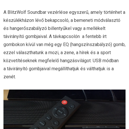
A BlitzWolf Soundbar vezérlése egyszerű, amely történhet a
készülékházon lévő bekapcsoló, a bemeneti módválasztó
és hangerőszabályzó billentyűkel vagy a mellékelt
távirányító gombjaival. A távkapcsolón a fentebb írt
gombokon kívül van még egy EQ (hangszínszabályzó) gomb,
ezzel választhatunk a mozi, a zene, a hírek és a sport
közvetítéseknek megfelelő hangzásvilágot. USB módban
a távirányító gombjaival megállíthatjuk és válthatjuk is a
zenét.