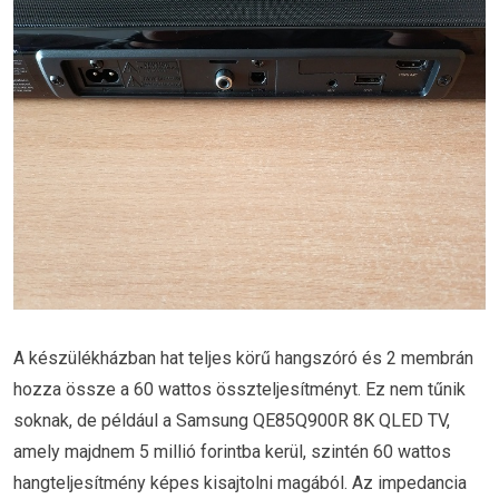
A készülékházban hat teljes körű hangszóró és 2 membrán
hozza össze a 60 wattos összteljesítményt. Ez nem tűnik
soknak, de például a Samsung QE85Q900R 8K QLED TV,
amely majdnem 5 millió forintba kerül, szintén 60 wattos
hangteljesítmény képes kisajtolni magából. Az impedancia