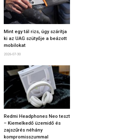
Mint egy tál rizs, úgy szárítja
ki az UAG szütyője a beázott
mobilokat
2026-07-30
Redmi Headphones Neo teszt
– Kiemelkedő üzemidő és
zajszűrés néhány
kompromisszummal