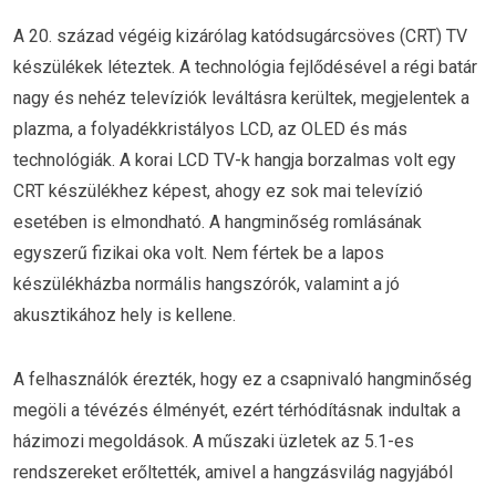
A 20. század végéig kizárólag katódsugárcsöves (CRT) TV
készülékek léteztek. A technológia fejlődésével a régi batár
nagy és nehéz televíziók leváltásra kerültek, megjelentek a
plazma, a folyadékkristályos LCD, az OLED és más
technológiák. A korai LCD TV-k hangja borzalmas volt egy
CRT készülékhez képest, ahogy ez sok mai televízió
esetében is elmondható. A hangminőség romlásának
egyszerű fizikai oka volt. Nem fértek be a lapos
készülékházba normális hangszórók, valamint a jó
akusztikához hely is kellene.
A felhasználók érezték, hogy ez a csapnivaló hangminőség
megöli a tévézés élményét, ezért térhódításnak indultak a
házimozi megoldások. A műszaki üzletek az 5.1-es
rendszereket erőltették, amivel a hangzásvilág nagyjából