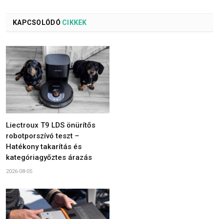
KAPCSOLÓDÓ
CIKKEK
Liectroux T9 LDS önürítős
robotporszívó teszt –
Hatékony takarítás és
kategóriagyőztes árazás
2026-08-05