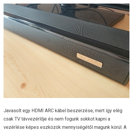
Javasolt egy HDMI ARC kábel beszerzése, mert így elég
csak TV távvezérlője és nem fogunk sokkot kapni a
vezérlése képes eszközök mennyiségétől magunk körül. A