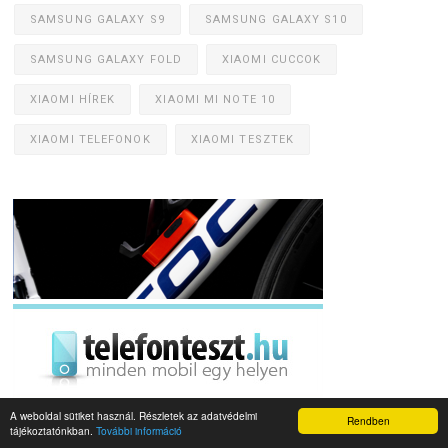
SAMSUNG GALAXY S9
SAMSUNG GALAXY S10
SAMSUNG GALAXY FOLD
XIAOMI CUCCOK
XIAOMI HÍREK
XIAOMI MI NOTE 10
XIAOMI TELEFONOK
XIAOMI TESZTEK
A weboldal sütiket használ. Részletek az adatvédelmi
Rendben
tájékoztatónkban.
További információ