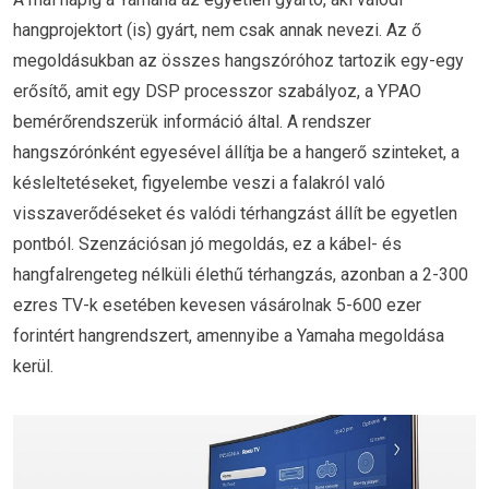
hangprojektort (is) gyárt, nem csak annak nevezi. Az ő
megoldásukban az összes hangszóróhoz tartozik egy-egy
erősítő, amit egy DSP processzor szabályoz, a YPAO
bemérőrendszerük információ által. A rendszer
hangszórónként egyesével állítja be a hangerő szinteket, a
késleltetéseket, figyelembe veszi a falakról való
visszaverődéseket és valódi térhangzást állít be egyetlen
pontból. Szenzációsan jó megoldás, ez a kábel- és
hangfalrengeteg nélküli élethű térhangzás, azonban a 2-300
ezres TV-k esetében kevesen vásárolnak 5-600 ezer
forintért hangrendszert, amennyibe a Yamaha megoldása
kerül.