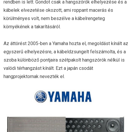
rendben is lett. Gondot csak a hangszórók elhelyezése és a
kábelek elvezetése okozott, ami roppant macerás és
körülményes volt, nem beszélve a kábelrengeteg
környékének a takarításáról.
Az áttörést 2005-ben a Yamaha hozta el, megoldást kínált az
egyszerű elhelyezésre, a kábeldzsungelt felszámolta, és a
szoba különböző pontjaira szétpakolt hangszórók nélkül is
valódi térhangzást kínált. Ezt a japán csodát
hangprojektornak nevezték el.