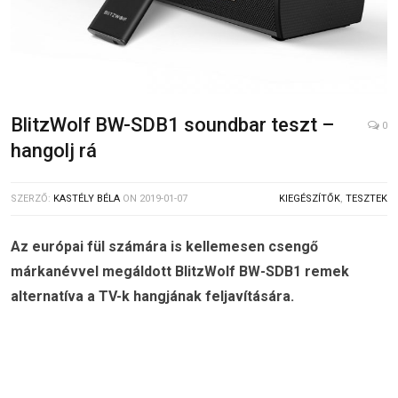
BlitzWolf BW-SDB1 soundbar teszt –
0
hangolj rá
SZERZŐ:
KASTÉLY BÉLA
ON
2019-01-07
KIEGÉSZÍTŐK
,
TESZTEK
Az európai fül számára is kellemesen csengő
márkanévvel megáldott BlitzWolf BW-SDB1 remek
alternatíva a TV-k hangjának feljavítására.