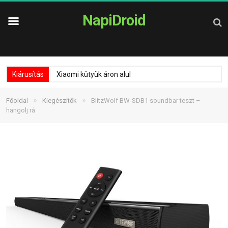
NapiDroid
Kiárusítás
Xiaomi kütyük áron alul
»
»
Főoldal
Kiegészítők
BlitzWolf BW-SDB1 soundbar teszt –
hangolj rá