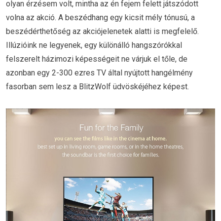
olyan érzésem volt, mintha az én fejem felett játszódott
volna az akció. A beszédhang egy kicsit mély tónusú, a
beszédérthetőség az akciójelenetek alatti is megfelelő.
Illúzióink ne legyenek, egy különálló hangszórókkal
felszerelt házimozi képességeit ne várjuk el tőle, de
azonban egy 2-300 ezres TV által nyújtott hangélmény
fasorban sem lesz a BlitzWolf üdvöskéjéhez képest.