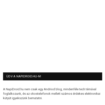
ÜDV A NAPIDROID.HU-N!
A NapiDroid.hu nem csak egy Andriod blog, mindenféle tech témával
foglalkozunk, és az okostelefonok mellett számos érdekes elektronikai
kütyüt igyekszünk bemutatni.