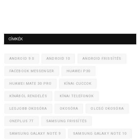
CÍMKÉK
ANDROID 9.0
ANDROID 10
ANDROID FRISSÍTÉS
FACEBOOK MESSENGER
HUAWEI P30
HUAWEI MATE 30 PRO
KÍNAI CUCCOK
KÍNÁBÓL RENDELÉS
KÍNAI TELEFONOK
LEGJOBB OKOSÓRA
OKOSÓRA
OLCSÓ OKOSÓRA
ONEPLUS 7T
SAMSUNG FRISSÍTÉS
SAMSUNG GALAXY NOTE 9
SAMSUNG GALAXY NOTE 10