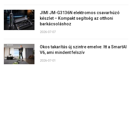
JIMI JM-G3136N elektromos csavarhúzó
készlet – Kompakt segítség az otthoni
barkácsoláshoz
2026-07-07
Okos takarítás új szintre emelve: Itt a SmartAI
V6, ami mindent felszív
2026-07-01