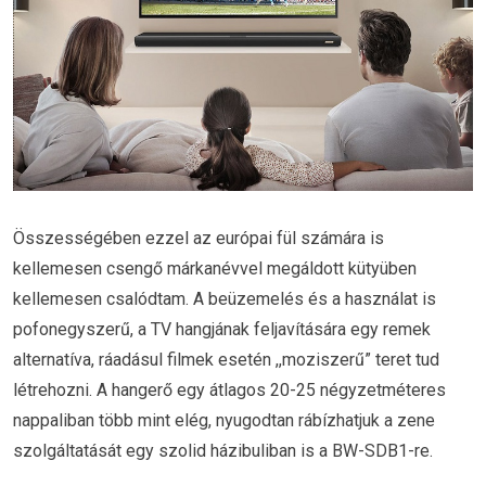
Összességében ezzel az európai fül számára is
kellemesen csengő márkanévvel megáldott kütyüben
kellemesen csalódtam. A beüzemelés és a használat is
pofonegyszerű, a TV hangjának feljavítására egy remek
alternatíva, ráadásul filmek esetén ,,moziszerű” teret tud
létrehozni. A hangerő egy átlagos 20-25 négyzetméteres
nappaliban több mint elég, nyugodtan rábízhatjuk a zene
szolgáltatását egy szolid házibuliban is a BW-SDB1-re.