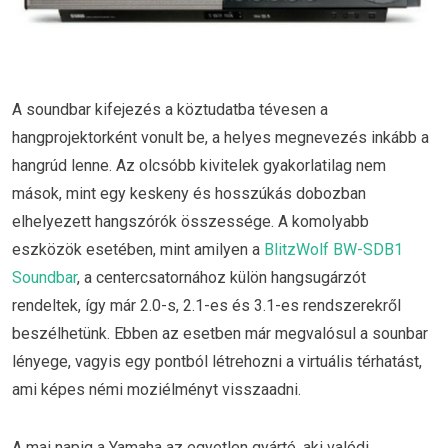
A soundbar kifejezés a köztudatba tévesen a
hangprojektorként vonult be, a helyes megnevezés inkább a
hangrúd lenne. Az olcsóbb kivitelek gyakorlatilag nem
mások, mint egy keskeny és hosszúkás dobozban
elhelyezett hangszórók összessége. A komolyabb
eszközök esetében, mint amilyen a
BlitzWolf BW-SDB1
Soundbar
, a centercsatornához külön hangsugárzót
rendeltek, így már 2.0-s, 2.1-es és 3.1-es rendszerekről
beszélhetünk. Ebben az esetben már megvalósul a sounbar
lényege, vagyis egy pontból létrehozni a virtuális térhatást,
ami képes némi moziélményt visszaadni.
A mai napig a Yamaha az egyetlen gyártó, aki valódi