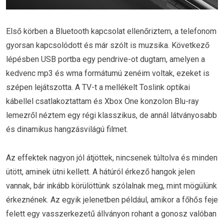
Első körben a Bluetooth kapcsolat ellenőriztem, a telefonom
gyorsan kapcsolódott és már szólt is muzsika. Következő
lépésben USB portba egy pendrive-ot dugtam, amelyen a
kedvenc mp3 és wma formátumú zenéim voltak, ezeket is
szépen lejátszotta. A TV-t a mellékelt Toslink optikai
kábellel csatlakoztattam és Xbox One konzolon Blu-ray
lemezről néztem egy régi klasszikus, de annál látványosabb
és dinamikus hangzásvilágú filmet.
Az effektek nagyon jól átjöttek, nincsenek túltolva és minden
ütött, aminek ütni kellett. A hátúról érkező hangok jelen
vannak, bár inkább körülöttünk szólalnak meg, mint mögülünk
érkeznének. Az egyik jelenetben például, amikor a főhős feje
felett egy vasszerkezetű állványon rohant a gonosz valóban