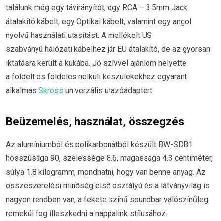
találunk még egy távirányítót, egy RCA – 3.5mm Jack
átalakító kábelt, egy Optikai kábelt, valamint egy angol
nyelvű használati utasítást. A mellékelt US
szabványú hálózati kábelhez jár EU átalakító, de az gyorsan
iktatásra került a kukába. Jó szívvel ajánlom helyette
a földelt és földelés nélküli készülékekhez egyaránt
alkalmas
Skross
univerzális utazóadaptert.
Beüzemelés, használat, összegzés
Az alumíniumból és polikarbonátból készült BW-SDB1
hosszúsága 90, szélessége 8.6, magassága 4.3 centiméter,
súlya 1.8 kilogramm, mondhatni, hogy van benne anyag. Az
összeszerelési minőség első osztályú és a látványvilág is
nagyon rendben van, a fekete színű soundbar valószínűleg
remekül fog illeszkedni a nappalink stílusához.