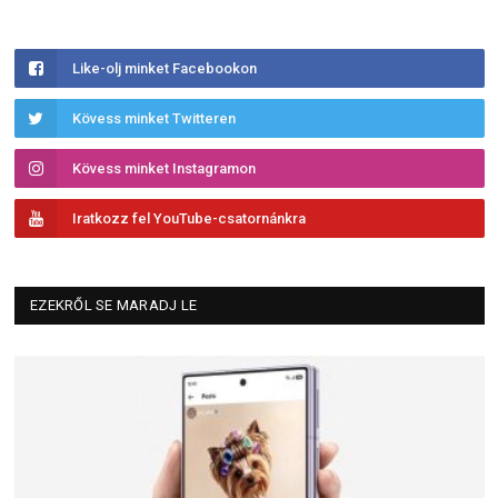
Like-olj minket Facebookon
Kövess minket Twitteren
Kövess minket Instagramon
Iratkozz fel YouTube-csatornánkra
EZEKRŐL SE MARADJ LE