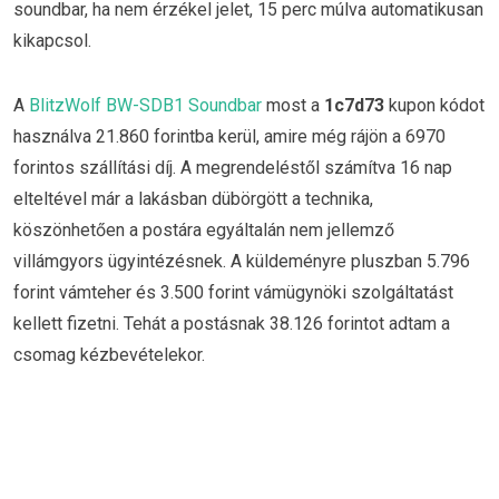
soundbar, ha nem érzékel jelet, 15 perc múlva automatikusan
kikapcsol.
A
BlitzWolf BW-SDB1 Soundbar
most a
1c7d73
kupon kódot
használva 21.860 forintba kerül, amire még rájön a 6970
forintos szállítási díj. A megrendeléstől számítva 16 nap
elteltével már a lakásban dübörgött a technika,
köszönhetően a postára egyáltalán nem jellemző
villámgyors ügyintézésnek. A küldeményre pluszban 5.796
forint vámteher és 3.500 forint vámügynöki szolgáltatást
kellett fizetni. Tehát a postásnak 38.126 forintot adtam a
csomag kézbevételekor.