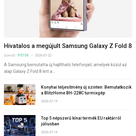
Hivatalos a megújult Samsung Galaxy Z Fold 8
Szerző:
PÉTER
2026-07-22
A Samsung bemutatta új hajlítható telefonjait, amelyek közül az
alap Galaxy Z Fold 8 lett a…
Konyhai teljesítmény új szinten: Bemutatkozik
a BlitzHome BH-228C turmixgép
2026-07-19
Top 5 népszerű kínai termék EU raktárról
júliusban
2026-07-14