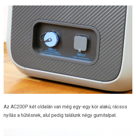
Az AC200P két oldalán van még egy-egy kör alakú, rácsos
nyílás a hűtésnek, alul pedig találunk négy gumitalpat.