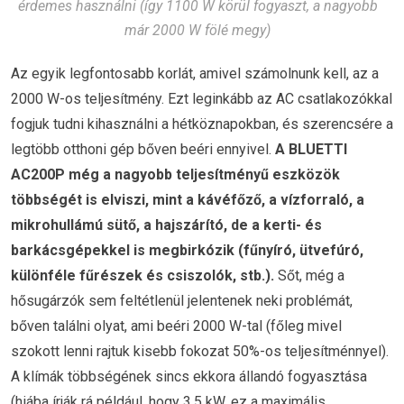
érdemes használni (így 1100 W körül fogyaszt, a nagyobb
már 2000 W fölé megy)
Az egyik legfontosabb korlát, amivel számolnunk kell, az a
2000 W-os teljesítmény. Ezt leginkább az AC csatlakozókkal
fogjuk tudni kihasználni a hétköznapokban, és szerencsére a
legtöbb otthoni gép bőven beéri ennyivel.
A BLUETTI
AC200P még a nagyobb teljesítményű eszközök
többségét is elviszi, mint a kávéfőző, a vízforraló, a
mikrohullámú sütő, a hajszárító, de a kerti- és
barkácsgépekkel is megbirkózik (fűnyíró, ütvefúró,
különféle fűrészek és csiszolók, stb.).
Sőt, még a
hősugárzók sem feltétlenül jelentenek neki problémát,
bőven találni olyat, ami beéri 2000 W-tal (főleg mivel
szokott lenni rajtuk kisebb fokozat 50%-os teljesítménnyel).
A klímák többségének sincs ekkora állandó fogyasztása
(hiába írják rá például, hogy 3,5 kW, ez a maximális