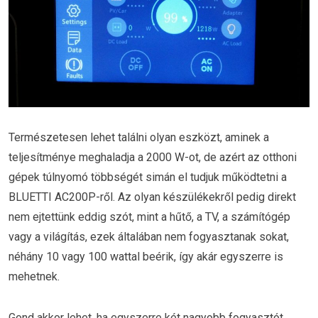
Természetesen lehet találni olyan eszközt, aminek a
teljesítménye meghaladja a 2000 W-ot, de azért az otthoni
gépek túlnyomó többségét simán el tudjuk működtetni a
BLUETTI AC200P-ről. Az olyan készülékekről pedig direkt
nem ejtettünk eddig szót, mint a hűtő, a TV, a számítógép
vagy a világítás, ezek általában nem fogyasztanak sokat,
néhány 10 vagy 100 wattal beérik, így akár egyszerre is
mehetnek.
Gond akkor lehet, ha egyszerre két nagyobb fogyasztót