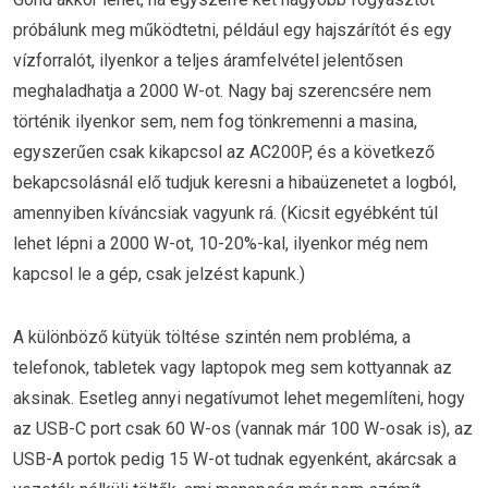
próbálunk meg működtetni, például egy hajszárítót és egy
vízforralót, ilyenkor a teljes áramfelvétel jelentősen
meghaladhatja a 2000 W-ot. Nagy baj szerencsére nem
történik ilyenkor sem, nem fog tönkremenni a masina,
egyszerűen csak kikapcsol az AC200P, és a következő
bekapcsolásnál elő tudjuk keresni a hibaüzenetet a logból,
amennyiben kíváncsiak vagyunk rá. (Kicsit egyébként túl
lehet lépni a 2000 W-ot, 10-20%-kal, ilyenkor még nem
kapcsol le a gép, csak jelzést kapunk.)
A különböző kütyük töltése szintén nem probléma, a
telefonok, tabletek vagy laptopok meg sem kottyannak az
aksinak. Esetleg annyi negatívumot lehet megemlíteni, hogy
az USB-C port csak 60 W-os (vannak már 100 W-osak is), az
USB-A portok pedig 15 W-ot tudnak egyenként, akárcsak a