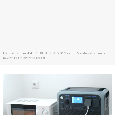
»
»
Főoldal
Tesztek
BLUETTI AC200P teszt – Méretes aksi, ami a
mikrót és a fűnyírót is elviszi