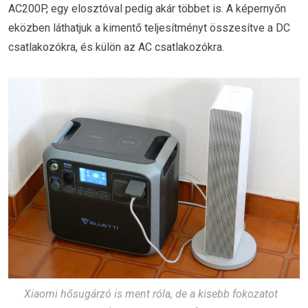
AC200P, egy elosztóval pedig akár többet is. A képernyőn
eközben láthatjuk a kimentő teljesítményt összesítve a DC
csatlakozókra, és külön az AC csatlakozókra.
Xiaomi hősugárzó is ment róla, de a kisebb fokozatot