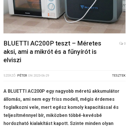
BLUETTI AC200P teszt – Méretes
0
aksi, ami a mikrót és a fűnyírót is
elviszi
SZERZŐ:
PÉTER
ON
2023-06-29
TESZTEK
A BLUETTI AC200P egy nagyobb méretű akkumulátor
állomás, ami nem egy friss modell, mégis érdemes
foglalkozni vele, mert egész komoly kapacitással és
teljesítménnyel bír, miközben többé-kevésbé
hordozható kialakítást kapott. Szinte minden olyan