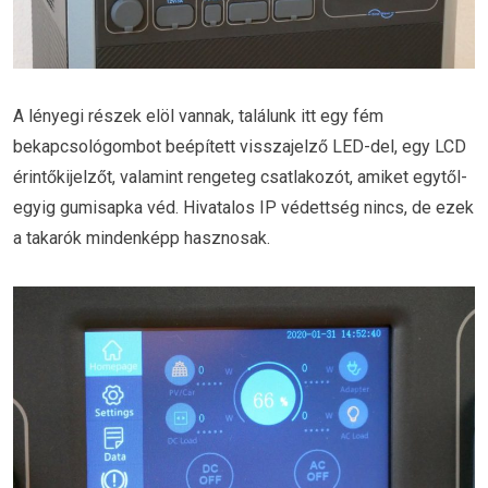
A lényegi részek elöl vannak, találunk itt egy fém
bekapcsológombot beépített visszajelző LED-del, egy LCD
érintőkijelzőt, valamint rengeteg csatlakozót, amiket egytől-
egyig gumisapka véd. Hivatalos IP védettség nincs, de ezek
a takarók mindenképp hasznosak.