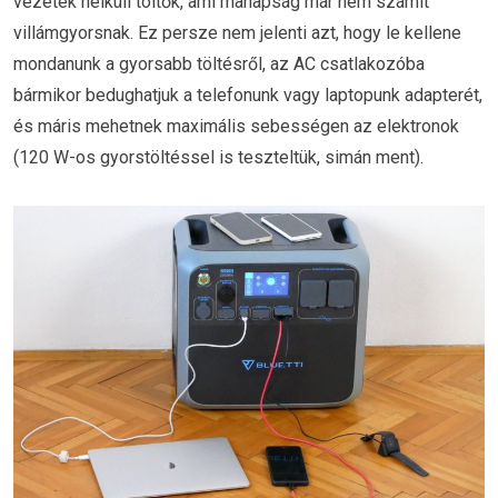
vezeték nélküli töltők, ami manapság már nem számít
villámgyorsnak. Ez persze nem jelenti azt, hogy le kellene
mondanunk a gyorsabb töltésről, az AC csatlakozóba
bármikor bedughatjuk a telefonunk vagy laptopunk adapterét,
és máris mehetnek maximális sebességen az elektronok
(120 W-os gyorstöltéssel is teszteltük, simán ment).