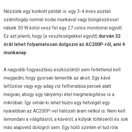
Nézzünk egy konkrét példát is: egy 3-4 éves asztali
számítógép normál irodai munkával vagy böngészéssel
nálunk 50 W körül vesz fel egy 27 colos monitorral együtt.
Ez azt jelenti, hogy (a veszteségekkel együtt)
durván 32
órát lehet folyamatosan dolgozni az AC200P-ről, ami 4
munkanap
.
A nagyobb fogyasztású eszközöktől sem feltétlenül kell
megijedni, hogy gyorsan lemerítik az aksit. Egy kávé
lefőzése vagy egy adag víz felforralása percek alatt
megvan, ahogy egy tányérnyi étel megmelegítése is a
mikróban. Így simán ki lehet húzni egy hétvégét egy
nyaralóban az AC200P-vel hálózati áram nélkül is. Nem kell
lemondani a világításról, a kávéról, a kütyük töltéséről és sok
más alapvető dologról sem. Egy hűtő szintén el tud róla