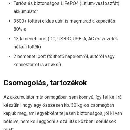
Tartós és biztonságos LiFePO4 (Lítium-vasfoszfát)
akkumulátor
3500+ töltési ciklus után is megmarad a kapacitás
80%-a
13 kimeneti port (DC, USB-C, USB-A, AC és vezeték
nélküli töltők)
2 bemeneti port (tölthető napelemről, autóról vagy
konnektorról is az aksi)
Csomagolás, tartozékok
Az akkumulátor már önmagában sem könnyű, így fel kell rá
készülni, hogy egy összesen kb. 30 kg-os csomagban
kapjuk meg, ami egyébként teljesen biztonságos, jól ki van
bélelve, nem kell aggódni a szállítás közbeni sérülések
miatt.