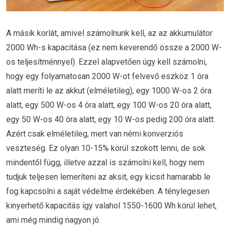
A másik korlát, amivel számolnunk kell, az az akkumulátor
2000 Wh-s kapacitása (ez nem keverendő össze a 2000 W-
os teljesítménnyel). Ezzel alapvetően úgy kell számolni,
hogy egy folyamatosan 2000 W-ot felvevő eszköz 1 óra
alatt meríti le az akkut (elméletileg), egy 1000 W-os 2 óra
alatt, egy 500 W-os 4 óra alatt, egy 100 W-os 20 óra alatt,
egy 50 W-os 40 óra alatt, egy 10 W-os pedig 200 óra alatt.
Azért csak elméletileg, mert van némi konverziós
veszteség. Ez olyan 10-15% körül szokott lenni, de sok
mindentől függ, illetve azzal is számolni kell, hogy nem
tudjuk teljesen lemeríteni az aksit, egy kicsit hamarabb le
fog kapcsolni a saját védelme érdekében. A ténylegesen
kinyerhető kapacitás így valahol 1550-1600 Wh körül lehet,
ami még mindig nagyon jó.