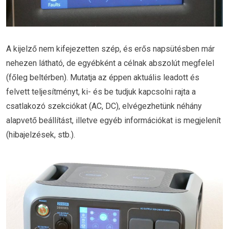
A kijelző nem kifejezetten szép, és erős napsütésben már
nehezen látható, de egyébként a célnak abszolút megfelel
(főleg beltérben). Mutatja az éppen aktuális leadott és
felvett teljesítményt, ki- és be tudjuk kapcsolni rajta a
csatlakozó szekciókat (AC, DC), elvégezhetünk néhány
alapvető beállítást, illetve egyéb információkat is megjelenít
(hibajelzések, stb.).