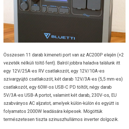
Összesen 11 darab kimeneti port van az AC200P elején (+2
vezeték nélküli töltő fent). Balról jobbra haladva találunk itt
egy 12V/25A-es RV csatlakozót, egy 12V/10A-es
szivargyújtó csatlakozót, két darab 12V/3A-es (5,5 mm-es)
csatlakozót, egy 60W-os USB-C PD töltőt, négy darab
5V/3A-es USB-A portot, valamint két darab, 230V-os, EU
szabványos AC aljzatot, amelyek külön-külön és együtt is
folyamatos 2000W leadására képesek. Mögöttük
természetesen tiszta szinuszhullámos inverter dolgozik.