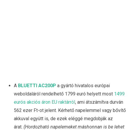
A
BLUETTI AC200P
a gyártó hivatalos európai
weboldaláról rendelhető 1799 euró helyett most
1499
eurós akciós áron EU raktárról
, ami átszámítva durván
562 ezer Ft-ot jelent. Kérhető napelemmel vagy bővítő
akkuval együtt is, de ezek eléggé megdobják az
árat.
(Hordozható napelemeket máshonnan is be lehet