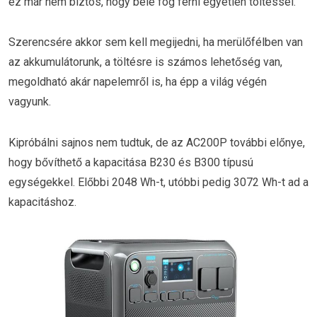
ez már nem biztos, hogy bele fog férni egyetlen töltéssel.
Szerencsére akkor sem kell megijedni, ha merülőfélben van
az akkumulátorunk, a töltésre is számos lehetőség van,
megoldható akár napelemről is, ha épp a világ végén
vagyunk.
Kipróbálni sajnos nem tudtuk, de az AC200P további előnye,
hogy bővíthető a kapacitása B230 és B300 típusú
egységekkel. Előbbi 2048 Wh-t, utóbbi pedig 3072 Wh-t ad a
kapacitáshoz.