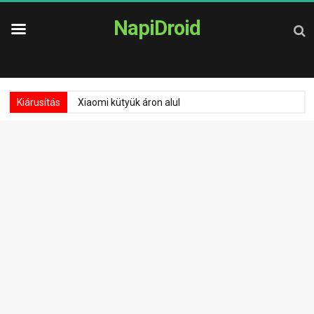
NapiDroid
Kiárusítás
Xiaomi kütyük áron alul