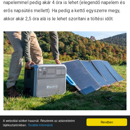
napelemmel pedig akár 4 óra is lehet (elegendő napelem és
erős napsütés mellett). Ha pedig a kettő egyszerre megy,
akkor akár 2,5 óra alá is le lehet szorítani a töltési időt.
A weboldal sütiket használ. Részletek az adatvédelmi
Rendben
A töltési teljesítményt is látjuk a kijelzőn, külön a két portra
tájékoztatónkban.
További információ