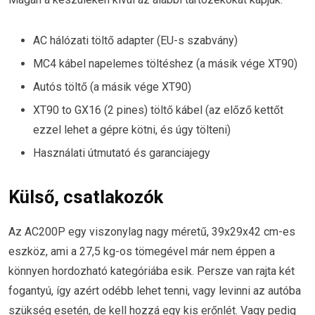
AC hálózati töltő adapter (EU-s szabvány)
MC4 kábel napelemes töltéshez (a másik vége XT90)
Autós töltő (a másik vége XT90)
XT90 to GX16 (2 pines) töltő kábel (az előző kettőt
ezzel lehet a gépre kötni, és úgy tölteni)
Használati útmutató és garanciajegy
Külső, csatlakozók
Az AC200P egy viszonylag nagy méretű, 39x29x42 cm-es
eszköz, ami a 27,5 kg-os tömegével már nem éppen a
könnyen hordozható kategóriába esik. Persze van rajta két
fogantyú, így azért odébb lehet tenni, vagy levinni az autóba
szükség esetén, de kell hozzá egy kis erőnlét. Vagy pedig