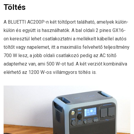
Töltés
A BLUETTI AC200P-n két töltőport található, amelyek külön-
külön és együtt is használhatók. A bal oldali 2 pines GX16-
on keresztül lehet csatlakoztatni a mellékelt kábellel autós
töltőt vagy napelemet, itt a maximális felvehető teljesítmény
700 W lesz, a jobb oldali csatlakozó pedig az AC töltő
adapterhez van, ami 500 W-ot tud. A két verziót kombinálva
elérhető az 1200 W-os villámgyors töltés is.