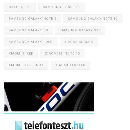
ONEPLUS 7T
SAMSUNG FRISSÍTÉS
SAMSUNG GALAXY NOTE 9
SAMSUNG GALAXY NOTE 10
SAMSUNG GALAXY S9
SAMSUNG GALAXY S10
SAMSUNG GALAXY FOLD
XIAOMI CUCCOK
XIAOMI HÍREK
XIAOMI MI NOTE 10
XIAOMI TELEFONOK
XIAOMI TESZTEK