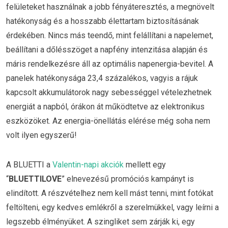
felületeket használnak a jobb fényáteresztés, a megnövelt
hatékonyság és a hosszabb élettartam biztosításának
érdekében. Nincs más teendő, mint felállítani a napelemet,
beállítani a dőlésszöget a napfény intenzitása alapján és
máris rendelkezésre áll az optimális napenergia-bevitel. A
panelek hatékonysága 23,4 százalékos, vagyis a rájuk
kapcsolt akkumulátorok nagy sebességgel vételezhetnek
energiát a napból, órákon át működtetve az elektronikus
eszközöket. Az energia-önellátás elérése még soha nem
volt ilyen egyszerű!
A BLUETTI a
Valentin-napi akciók
mellett egy
“
BLUETTILOVE
” elnevezésű promóciós kampányt is
elindított. A részvételhez nem kell mást tenni, mint fotókat
feltölteni, egy kedves emlékről a szerelmükkel, vagy leírni a
legszebb élményüket. A szingliket sem zárják ki, egy