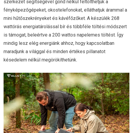
szerkezet segítségével gond nélkül feltölthetjük a
fényképezőgépeket, okostelefonokat, elláthatjuk árammal a
mini hűtőszekrényeket és kávéfőzőket. A készülék 268
wattórás energiatárolással bír és többféle töltési módszert
is támogat, beleértve a 200 wattos napelemes töltést. Így
mindig lesz elég energiánk ahhoz, hogy kapcsolatban
maradjunk a világgal és minden értékes pillanatot
késedelem nélkül megörökíthetünk.