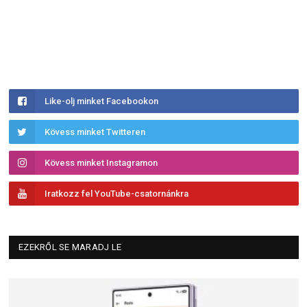
Like-olj minket Facebookon
Kövess minket Twitteren
Kövess minket Instagramon
Iratkozz fel YouTube-csatornánkra
EZEKRŐL SE MARADJ LE