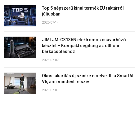
Top 5 népszerű kínai termék EU raktárról
júliusban
2026-07-14
JIMI JM-G3136N elektromos csavarhúzó
készlet – Kompakt segítség az otthoni
barkácsoláshoz
2026-07-07
Okos takarítás új szintre emelve: Itt a SmartAI
V6, ami mindent felszív
2026-07-01