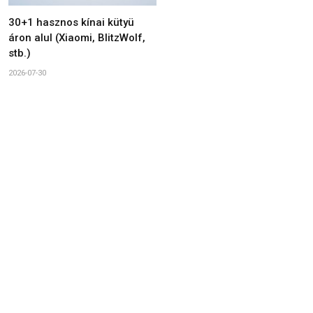
30+1 hasznos kínai kütyü
áron alul (Xiaomi, BlitzWolf,
stb.)
2026-07-30