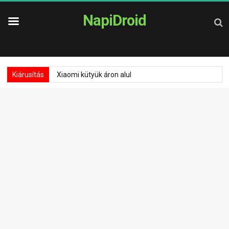
NapiDroid
Kiárusítás
Xiaomi kütyük áron alul