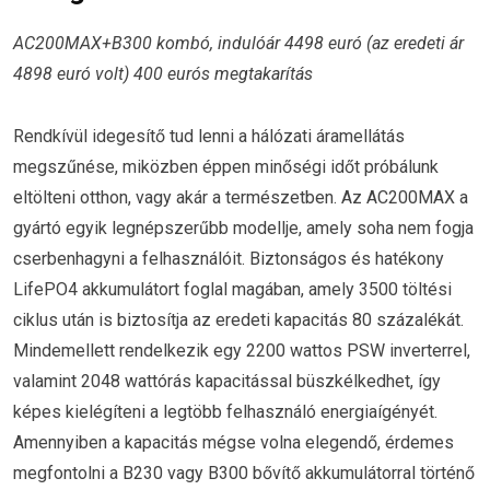
AC200MAX+B300 kombó, indulóár 4498 euró (az eredeti ár
4898 euró volt) 400 eurós megtakarítás
Rendkívül idegesítő tud lenni a hálózati áramellátás
megszűnése, miközben éppen minőségi időt próbálunk
eltölteni otthon, vagy akár a természetben. Az AC200MAX a
gyártó egyik legnépszerűbb modellje, amely soha nem fogja
cserbenhagyni a felhasználóit. Biztonságos és hatékony
LifePO4 akkumulátort foglal magában, amely 3500 töltési
ciklus után is biztosítja az eredeti kapacitás 80 százalékát.
Mindemellett rendelkezik egy 2200 wattos PSW inverterrel,
valamint 2048 wattórás kapacitással büszkélkedhet, így
képes kielégíteni a legtöbb felhasználó energiaígényét.
Amennyiben a kapacitás mégse volna elegendő, érdemes
megfontolni a B230 vagy B300 bővítő akkumulátorral történő