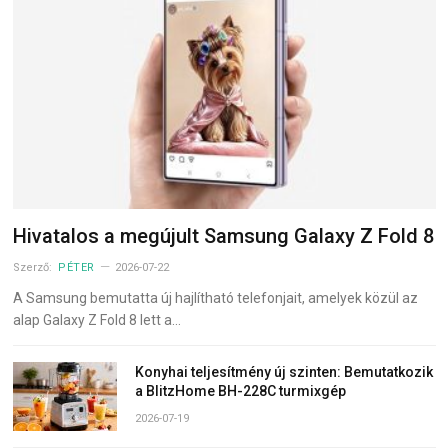
Hivatalos a megújult Samsung Galaxy Z Fold 8
Szerző:
PÉTER
2026-07-22
A Samsung bemutatta új hajlítható telefonjait, amelyek közül az
alap Galaxy Z Fold 8 lett a…
Konyhai teljesítmény új szinten: Bemutatkozik
a BlitzHome BH-228C turmixgép
2026-07-19