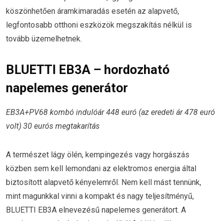
köszönhetően áramkimaradás esetén az alapvető,
legfontosabb otthoni eszközök megszakítás nélkül is
tovább üzemelhetnek.
BLUETTI EB3A – hordozható
napelemes generátor
EB3A+PV68 kombó indulóár 448 euró (az eredeti ár 478 euró
volt) 30 eurós megtakarítás
A természet lágy ölén, kempingezés vagy horgászás
közben sem kell lemondani az elektromos energia által
biztosított alapvető kényelemről. Nem kell mást tennünk,
mint magunkkal vinni a kompakt és nagy teljesítményű,
BLUETTI EB3A elnevezésű napelemes generátort. A