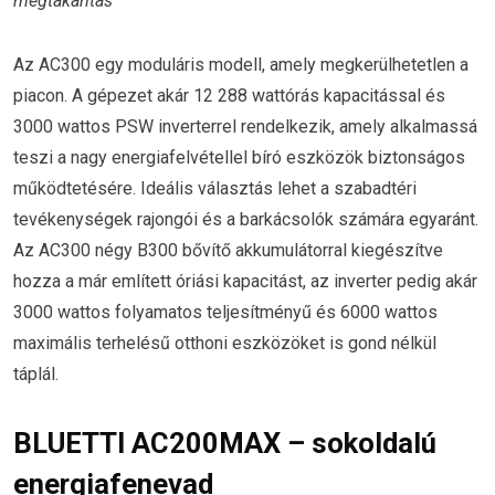
megtakarítás
Az AC300 egy moduláris modell, amely megkerülhetetlen a
piacon. A gépezet akár 12 288 wattórás kapacitással és
3000 wattos PSW inverterrel rendelkezik, amely alkalmassá
teszi a nagy energiafelvétellel bíró eszközök biztonságos
működtetésére. Ideális választás lehet a szabadtéri
tevékenységek rajongói és a barkácsolók számára egyaránt.
Az AC300 négy B300 bővítő akkumulátorral kiegészítve
hozza a már említett óriási kapacitást, az inverter pedig akár
3000 wattos folyamatos teljesítményű és 6000 wattos
maximális terhelésű otthoni eszközöket is gond nélkül
táplál.
BLUETTI AC200MAX – sokoldalú
energiafenevad