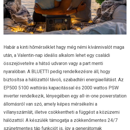
Habár a kinti hőmérséklet hagy még némi kívánnivalót maga
után, a Valentin-nap ideális alkalom lehet egy családi
összejövetelre a hátsó udvaron vagy a part menti
nyaralóban. A BLUETTI pedig rendelkezésre áll, hogy
biztosítsa a hálózattól távoli, szabadtéri energiaellátást. Az
EP500 5100 wattórás kapacitással és 2000 wattos PSW
inverter rendelkezik, lényegében egy all-in-one powerstation
állomásról van szó, amely képes mérsékelni a
villanyszámlát, illetve csökkentheti a függést a közüzemi
hálózattól. A készülék támogatja a zökkenőmentes 24/7
szünetmentes táp funkciót is, így a generátornak