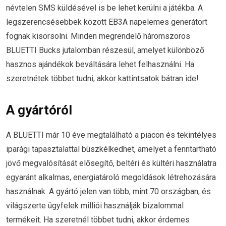
névtelen SMS küldésével is be lehet kerülni a játékba. A
legszerencsésebbek között EB3A napelemes generátort
fognak kisorsolni. Minden megrendelő háromszoros
BLUETTI Bucks jutalomban részesül, amelyet különböző
hasznos ajándékok beváltására lehet felhasználni. Ha
szeretnétek többet tudni, akkor kattintsatok bátran ide!
A gyártóról
A BLUETTI már 10 éve megtalálható a piacon és tekintélyes
iparági tapasztalattal büszkélkedhet, amelyet a fenntartható
jövő megvalósítását elősegítő, beltéri és kültéri használatra
egyaránt alkalmas, energiatároló megoldások létrehozására
használnak. A gyártó jelen van több, mint 70 országban, és
világszerte ügyfelek milliói használják bizalommal
termékeit. Ha szeretnél többet tudni, akkor érdemes