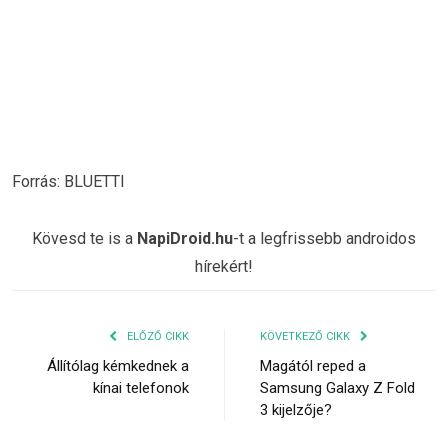
Forrás: BLUETTI
Kövesd te is a
NapiDroid.hu
-t a legfrissebb androidos
hírekért!
ELŐZŐ CIKK
KÖVETKEZŐ CIKK
Állítólag kémkednek a
Magától reped a
kínai telefonok
Samsung Galaxy Z Fold
3 kijelzője?