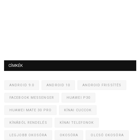
CÍMKÉK
ANDROID 9.0
ANDROID 10
ANDROID FRISSÍTÉS
FACEBOOK MESSENGER
HUAWEI P30
HUAWEI MATE 30 PRO
KÍNAI CUCCOK
KÍNÁBÓL RENDELÉS
KÍNAI TELEFONOK
LEGJOBB OKOSÓRA
OKOSÓRA
OLCSÓ OKOSÓRA