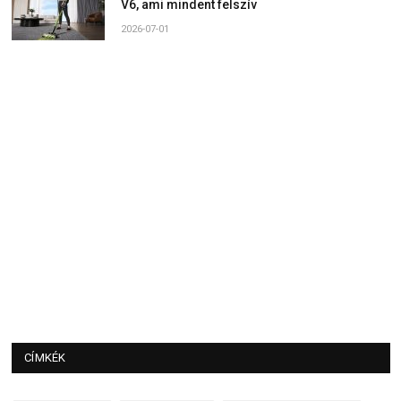
V6, ami mindent felszív
2026-07-01
CÍMKÉK