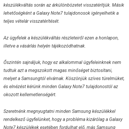
készülékváltás során az árkülönbözetet visszatérítjük. Másik
lehetőségként a Galaxy Note7 tulajdonosok igényelhetik a
teljes vételár visszatérítését.
Az ügyfelek a készülékváltás részleteiről ezen a honlapon,
illetve a vásárlás helyén tájékozódhatnak.
Őszintén sajnáljuk, hogy ez alkalommal ügyfeleinknek nem
tudtuk azt a megszokott magas minőséget biztosítani,
melyet a Samsungtól elvárnak. Köszönjük szíves türelmüket,
és elnézést kérünk minden Galaxy Note7 tulajdonostól az
okozott kellemetlenségért.
Szeretnénk megnyugtatni minden Samsung készülékkel
rendelkező ügyfelünket, hogy a probléma kizárólag a Galaxy
Note7 készülékek esetében fordulhat elő, más Samsung