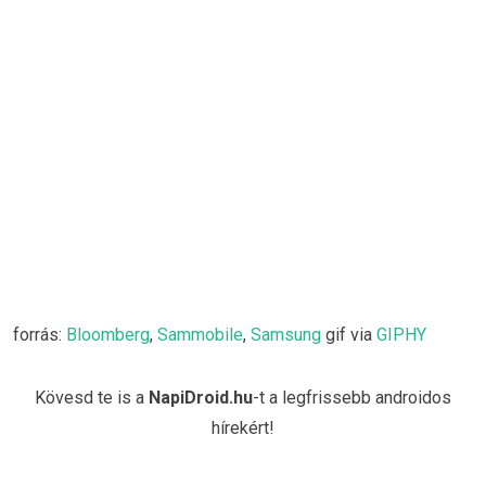
forrás:
Bloomberg
,
Sammobile
,
Samsung
gif via
GIPHY
Kövesd te is a
NapiDroid.hu
-t a legfrissebb androidos
hírekért!