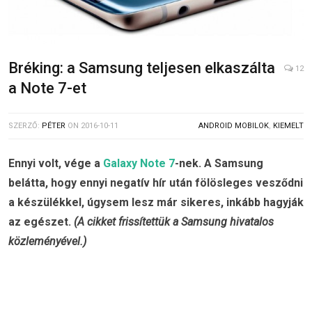
Bréking: a Samsung teljesen elkaszálta
12
a Note 7-et
SZERZŐ:
PÉTER
ON
2016-10-11
ANDROID MOBILOK
,
KIEMELT
Ennyi volt, vége a
Galaxy Note 7
-nek. A Samsung
belátta, hogy ennyi negatív hír után fölösleges vesződni
a készülékkel, úgysem lesz már sikeres, inkább hagyják
az egészet.
(A cikket frissítettük a Samsung hivatalos
közleményével.)