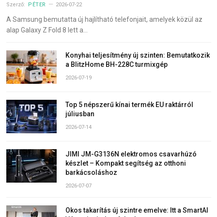
Szerző:
PÉTER
2026-07-22
A Samsung bemutatta új hajlítható telefonjait, amelyek közül az
alap Galaxy Z Fold 8 lett a…
Konyhai teljesítmény új szinten: Bemutatkozik
a BlitzHome BH-228C turmixgép
2026-07-19
Top 5 népszerű kínai termék EU raktárról
júliusban
2026-07-14
JIMI JM-G3136N elektromos csavarhúzó
készlet – Kompakt segítség az otthoni
barkácsoláshoz
2026-07-07
Okos takarítás új szintre emelve: Itt a SmartAI