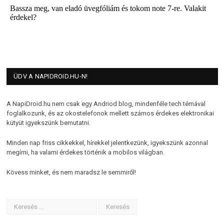
ÜDV A NAPIDROID.HU-N!
A NapiDroid.hu nem csak egy Andriod blog, mindenféle tech témával
foglalkozunk, és az okostelefonok mellett számos érdekes elektronikai
kütyüt igyekszünk bemutatni.
Minden nap friss cikkekkel, hírekkel jelentkezünk, igyekszünk azonnal
megírni, ha valami érdekes történik a mobilos világban.
Kövess minket, és nem maradsz le semmiről!