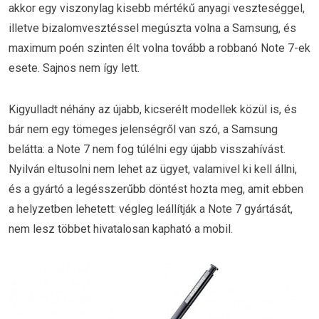
akkor egy viszonylag kisebb mértékű anyagi veszteséggel,
illetve bizalomvesztéssel megúszta volna a Samsung, és
maximum poén szinten élt volna tovább a robbanó Note 7-ek
esete. Sajnos nem így lett.
Kigyulladt néhány az újabb, kicserélt modellek közül is, és
bár nem egy tömeges jelenségről van szó, a Samsung
belátta: a Note 7 nem fog túlélni egy újabb visszahívást.
Nyilván eltusolni nem lehet az ügyet, valamivel ki kell állni,
és a gyártó a legésszerűbb döntést hozta meg, amit ebben
a helyzetben lehetett: végleg leállítják a Note 7 gyártását,
nem lesz többet hivatalosan kapható a mobil.