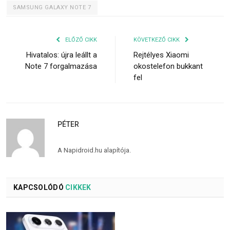
SAMSUNG GALAXY NOTE 7
ELŐZŐ CIKK
KÖVETKEZŐ CIKK
Hivatalos: újra leállt a
Rejtélyes Xiaomi
Note 7 forgalmazása
okostelefon bukkant
fel
PÉTER
A Napidroid.hu alapítója.
KAPCSOLÓDÓ
CIKKEK