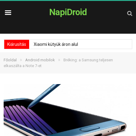
NapiDroid
Kiárusítás
Xiaomi kütyük áron alul
»
»
Főoldal
Android mobilok
Bréking: a Samsung teljesen
elkaszálta a Note 7-et