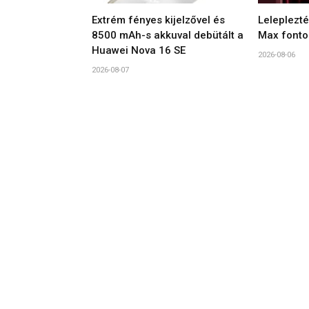
Extrém fényes kijelzővel és
Leleplezt
8500 mAh-s akkuval debütált a
Max fonto
Huawei Nova 16 SE
2026-08-06
2026-08-07