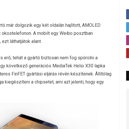
ártó már dolgozik egy két oldalán hajlított, AMOLED
lt okostelefonon. A mobilt egy Weibo posztban
ezt láthatjátok alant.
rs erő, tehát a gyártó biztosan nem fog spórolni a
 egy következő generációs MediaTek Helio X30 lapka
eres FinFET gyártási eljárás révén készítenek. Állítólag
a kiegészíteni a chipsetet, ami azt jelenti, hogy egy