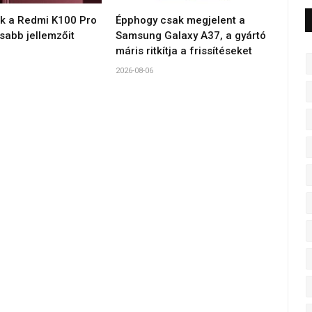
ék a Redmi K100 Pro
Épphogy csak megjelent a
sabb jellemzőit
Samsung Galaxy A37, a gyártó
máris ritkítja a frissítéseket
2026-08-06