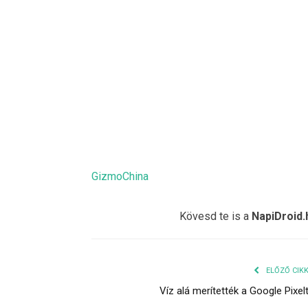
GizmoChina
Kövesd te is a
NapiDroid.
ELŐZŐ CIK
Víz alá merítették a Google Pixel