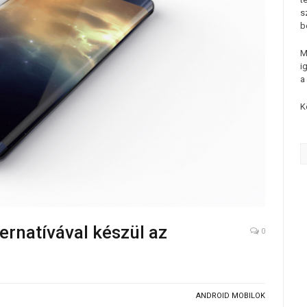
s
b
M
i
a
K
ternatívával készül az
0
ANDROID MOBILOK