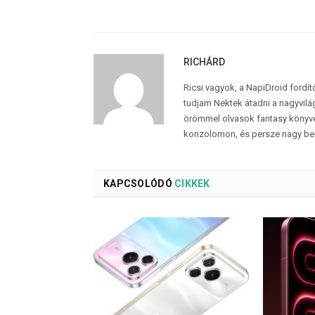
RICHÁRD
Ricsi vagyok, a NapiDroid fordí
tudjam Nektek átadni a nagyvilág
örömmel olvasok fantasy könyvek
konzolomon, és persze nagy be
KAPCSOLÓDÓ
CIKKEK