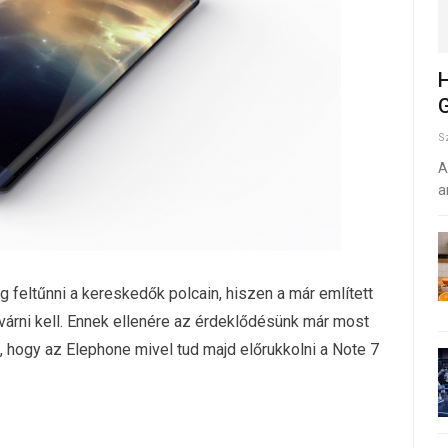
H
G
S
A
a
eltűnni a kereskedők polcain, hiszen a már említett
várni kell. Ennek ellenére az érdeklődésünk már most
uk, hogy az Elephone mivel tud majd előrukkolni a Note 7