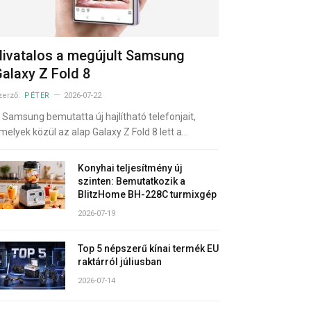
ivatalos a megújult Samsung
alaxy Z Fold 8
zerző:
PÉTER
2026-07-22
 Samsung bemutatta új hajlítható telefonjait,
melyek közül az alap Galaxy Z Fold 8 lett a…
Konyhai teljesítmény új
szinten: Bemutatkozik a
BlitzHome BH-228C turmixgép
2026-07-19
Top 5 népszerű kínai termék EU
raktárról júliusban
2026-07-14