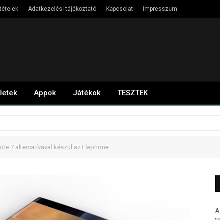
tételek
Adatkezelési tájékoztató
Kapcsolat
Impresszum
letek
Appok
Játékok
TESZTEK
ote 7 alternatívával készül az Elephone
A
t