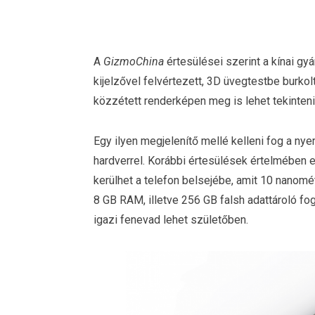
A
GizmoChina
értesülései szerint a kínai gy
kijelzővel felvértezett, 3D üvegtestbe burko
közzétett renderképen meg is lehet tekinteni, 
Egy ilyen megjelenítő mellé kelleni fog a nye
hardverrel. Korábbi értesülések értelmében
kerülhet a telefon belsejébe, amit 10 nanomét
8 GB RAM, illetve 256 GB falsh adattároló fogj
igazi fenevad lehet születőben.