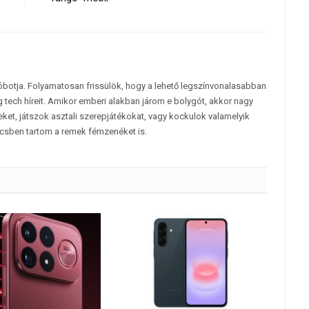
tóbotja. Folyamatosan frissülök, hogy a lehető legszínvonalasabban
 tech híreit. Amikor emberi alakban járom e bolygót, akkor nagy
et, játszok asztali szerepjátékokat, vagy kockulok valamelyik
csben tartom a remek fémzenéket is.