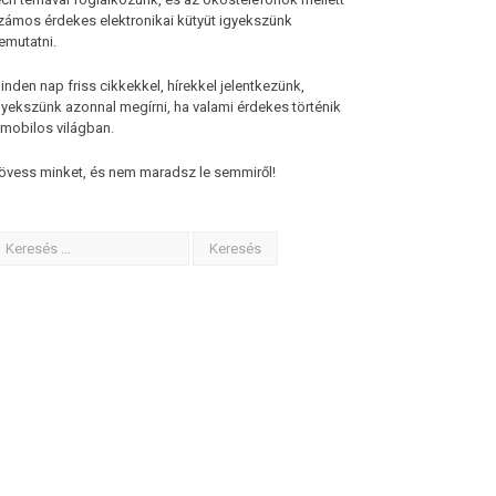
zámos érdekes elektronikai kütyüt igyekszünk
emutatni.
inden nap friss cikkekkel, hírekkel jelentkezünk,
gyekszünk azonnal megírni, ha valami érdekes történik
 mobilos világban.
övess minket, és nem maradsz le semmiről!