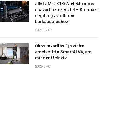
JIMI JM-G3136N elektromos
csavarhúzó készlet – Kompakt
segítség az otthoni
barkácsoláshoz
2026-07-07
Okos takarítás új szintre
emelve: Itt a SmartAI V6, ami
mindent felszív
2026-07-01