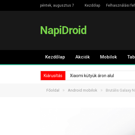
péntek, augusztus 7
Kezdőlap
Felhasználási fel
NapiDroid
Kezdőlap
Akciók
Mobilok
Tab
Kiárusítás
Xiaomi kütyük áron alul
»
»
Főoldal
Android mobilok
Brutális Galaxy N