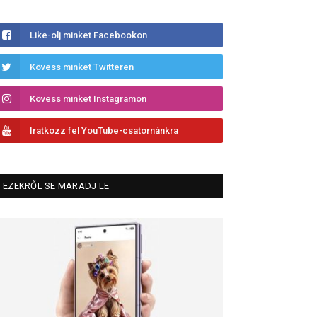
Like-olj minket Facebookon
Kövess minket Twitteren
Kövess minket Instagramon
Iratkozz fel YouTube-csatornánkra
EZEKRŐL SE MARADJ LE