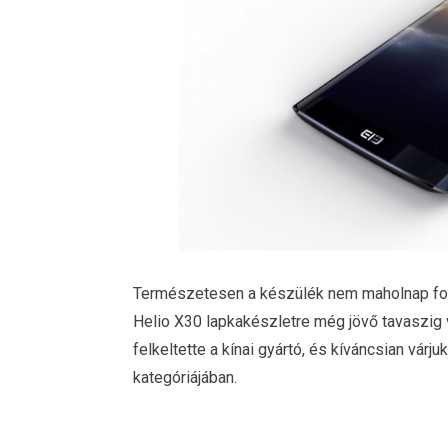
Természetesen a készülék nem maholnap fog f
Helio X30 lapkakészletre még jövő tavaszig 
felkeltette a kínai gyártó, és kíváncsian várj
kategóriájában.