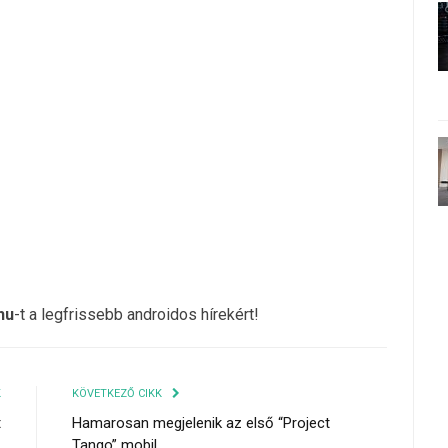
hu
-t a legfrissebb androidos hírekért!
K
KÖVETKEZŐ CIKK
t
Hamarosan megjelenik az első “Project
Tango” mobil