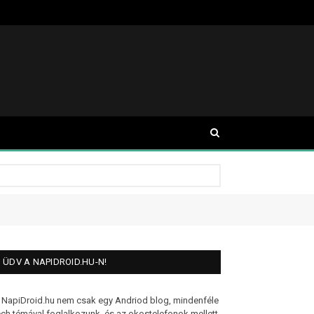
ÜDV A NAPIDROID.HU-N!
 NapiDroid.hu nem csak egy Andriod blog, mindenféle
ech témával foglalkozunk, és az okostelefonok mellett