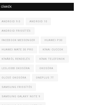
CÍMKÉK
ANDROID 9.0
ANDROID 10
ANDROID FRISSÍTÉS
FACEBOOK MESSENGER
HUAWEI P30
HUAWEI MATE 30 PRO
KÍNAI CUCCOK
KÍNÁBÓL RENDELÉS
KÍNAI TELEFONOK
LEGJOBB OKOSÓRA
OKOSÓRA
OLCSÓ OKOSÓRA
ONEPLUS 7T
SAMSUNG FRISSÍTÉS
SAMSUNG GALAXY NOTE 9