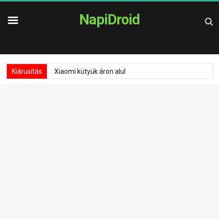
NapiDroid
Kiárusítás
Xiaomi kütyük áron alul