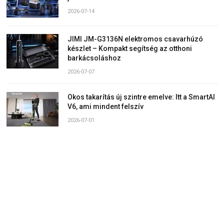
2026-07-14
JIMI JM-G3136N elektromos csavarhúzó
készlet – Kompakt segítség az otthoni
barkácsoláshoz
2026-07-07
Okos takarítás új szintre emelve: Itt a SmartAI
V6, ami mindent felszív
2026-07-01