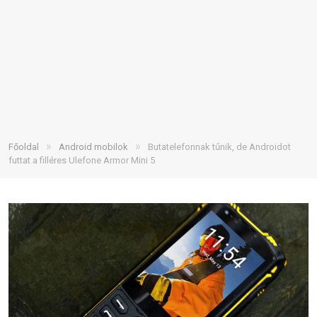
»
»
Főoldal
Android mobilok
Butatelefonnak tűnik, de Androidot
futtat a filléres Ulefone Armor Mini 5