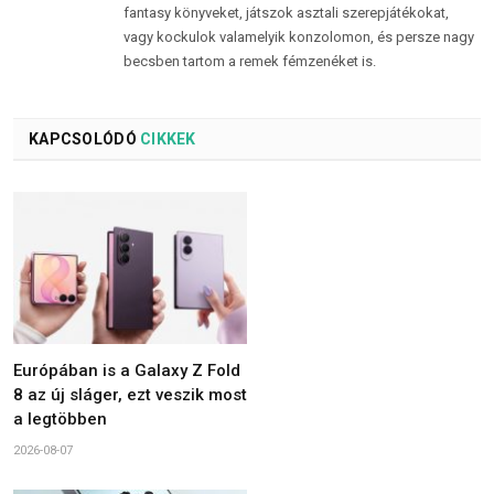
fantasy könyveket, játszok asztali szerepjátékokat,
vagy kockulok valamelyik konzolomon, és persze nagy
becsben tartom a remek fémzenéket is.
KAPCSOLÓDÓ
CIKKEK
Európában is a Galaxy Z Fold
8 az új sláger, ezt veszik most
a legtöbben
2026-08-07