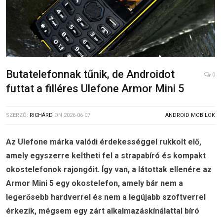
Butatelefonnak tűnik, de Androidot
0
futtat a filléres Ulefone Armor Mini 5
SZERZŐ:
RICHÁRD
ON
2026-06-07
ANDROID MOBILOK
Az Ulefone márka valódi érdekességgel rukkolt elő,
amely egyszerre keltheti fel a strapabíró és kompakt
okostelefonok rajongóit. Így van, a látottak ellenére az
Armor Mini 5 egy okostelefon, amely bár nem a
legerősebb hardverrel és nem a legújabb szoftverrel
érkezik, mégsem egy zárt alkalmazáskínálattal bíró