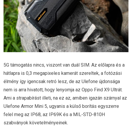
5G támogatás nincs, viszont van duál SIM. Az előlapra és a
hátlapra is 0,3 megapixeles kamerát szereltek, a fotózási
élmény így igencsak retró lesz, de az Ulefone újdonsága
nem is arra hivatott, hogy lenyomja az Oppo Find X9 Ultrát.
Ami a strapabírást illeti, na ez az, amiben igazán szárnyal az
Ulefone Armor Mini 5, ugyanis a külső borítás egyszerre
felel meg az IP68, az IP69K és a MIL-STD-810H
szabványok követelményeinek.