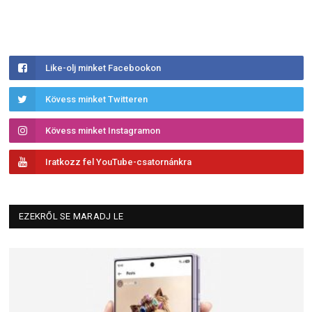
Like-olj minket Facebookon
Kövess minket Twitteren
Kövess minket Instagramon
Iratkozz fel YouTube-csatornánkra
EZEKRŐL SE MARADJ LE