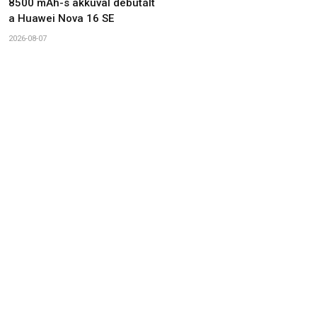
8500 mAh-s akkuval debütált
a Huawei Nova 16 SE
2026-08-07