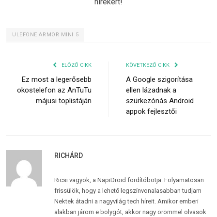
hírekért!
ULEFONE ARMOR MINI 5
ELŐZŐ CIKK
KÖVETKEZŐ CIKK
Ez most a legerősebb
A Google szigorítása
okostelefon az AnTuTu
ellen lázadnak a
májusi toplistáján
szürkezónás Android
appok fejlesztői
RICHÁRD
Ricsi vagyok, a NapiDroid fordítóbotja. Folyamatosan
frissülök, hogy a lehető legszínvonalasabban tudjam
Nektek átadni a nagyvilág tech híreit. Amikor emberi
alakban járom e bolygót, akkor nagy örömmel olvasok