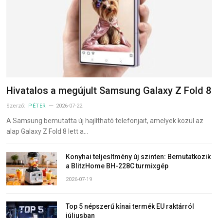
Hivatalos a megújult Samsung Galaxy Z Fold 8
Szerző:
PÉTER
2026-07-22
A Samsung bemutatta új hajlítható telefonjait, amelyek közül az
alap Galaxy Z Fold 8 lett a…
Konyhai teljesítmény új szinten: Bemutatkozik
a BlitzHome BH-228C turmixgép
2026-07-19
Top 5 népszerű kínai termék EU raktárról
júliusban