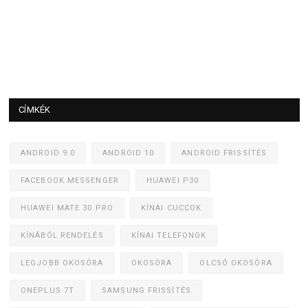
CÍMKÉK
ANDROID 9.0
ANDROID 10
ANDROID FRISSÍTÉS
FACEBOOK MESSENGER
HUAWEI P30
HUAWEI MATE 30 PRO
KÍNAI CUCCOK
KÍNÁBÓL RENDELÉS
KÍNAI TELEFONOK
LEGJOBB OKOSÓRA
OKOSÓRA
OLCSÓ OKOSÓRA
ONEPLUS 7T
SAMSUNG FRISSÍTÉS