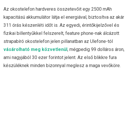
Az okostelefon hardveres összetevőit egy 2500 mAh
kapacitású akkumulátor látja el energiával, biztosítva az akár
311 órás készenléti időt is. Az egyedi, érintőkijelzővel és
fizikai billentyűkkel felszerelt, feature phone-nak álcázott
strapabíró okostelefon jelen pillanatban az Ulefone-tól
vásárolható meg közvetlenül
, mégpedig 99 dolláros áron,
ami nagyjából 30 ezer forintot jelent. Az első blikkre fura
készüléknek minden bizonnyal meglesz a maga vevőköre.