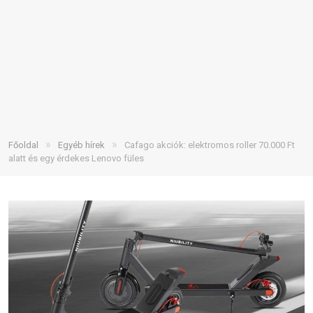
»
»
Főoldal
Egyéb hírek
Cafago akciók: elektromos roller 70.000 Ft
alatt és egy érdekes Lenovo füles