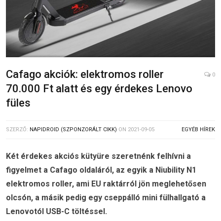
Cafago akciók: elektromos roller
0
70.000 Ft alatt és egy érdekes Lenovo
füles
SZERZŐ:
NAPIDROID (SZPONZORÁLT CIKK)
ON
2021-09-05
EGYÉB HÍREK
Két érdekes akciós kütyüre szeretnénk felhívni a
figyelmet a Cafago oldaláról, az egyik a Niubility N1
elektromos roller, ami EU raktárról jön meglehetősen
olcsón, a másik pedig egy cseppálló mini fülhallgató a
Lenovotól USB-C töltéssel.