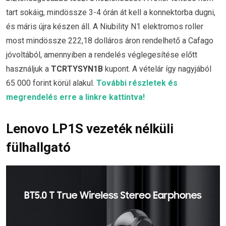
tart sokáig, mindössze 3-4 órán át kell a konnektorba dugni,
és máris újra készen áll. A Niubility N1 elektromos roller
most mindössze 222,18 dolláros áron rendelhető a Cafago
jóvoltából, amennyiben a rendelés véglegesítése előtt
használjuk a
TCRTYSYN1B
kupont. A vételár így nagyjából
65 000 forint körül alakul.
További részletek és
megrendelés erre a linkre kattintva!
Lenovo LP1S vezeték nélküli
fülhallgató