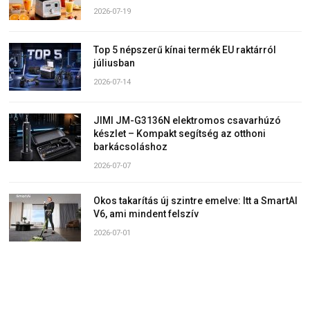
2026-07-19
Top 5 népszerű kínai termék EU raktárról
júliusban
2026-07-14
JIMI JM-G3136N elektromos csavarhúzó
készlet – Kompakt segítség az otthoni
barkácsoláshoz
2026-07-07
Okos takarítás új szintre emelve: Itt a SmartAI
V6, ami mindent felszív
2026-07-01