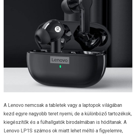
A Lenovo nemcsak a tabletek vagy a laptopok világában
kezd egyre nagyobb teret nyerni, de a különböző tartozékok,
kiegészítők és a fülhallgatók birodalmában is hódítanak. A
Lenovo LP1S számos ok miatt lehet méltó a figyelemre,