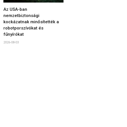
Az USA-ban
nemzetbiztonsági
kockázatnak minősítették a
robotporszívókat és
fűnyírókat
2026-08-03