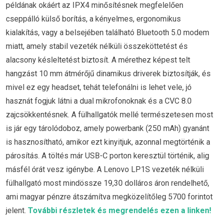
példának okáért az IPX4 minősítésnek megfelelően
cseppálló külső borítás, a kényelmes, ergonomikus
kialakítás, vagy a belsejében található Bluetooth 5.0 modem
miatt, amely stabil vezeték nélküli összeköttetést és
alacsony késleltetést biztosít. A mérethez képest telt
hangzást 10 mm átmérőjű dinamikus driverek biztosítják, és
mivel ez egy headset, tehát telefonálni is lehet vele, jó
hasznát fogjuk látni a dual mikrofonoknak és a CVC 8.0
zajcsökkentésnek. A fülhallgatók mellé természetesen most
is jár egy tárolódoboz, amely powerbank (250 mAh) gyanánt
is hasznosítható, amikor ezt kinyitjuk, azonnal megtörténik a
párosítás. A töltés már USB-C porton keresztül történik, alig
másfél órát vesz igénybe. A Lenovo LP1S vezeték nélküli
fülhallgató most mindössze 19,30 dolláros áron rendelhető,
ami magyar pénzre átszámítva megközelítőleg 5700 forintot
jelent.
További részletek és megrendelés ezen a linken!