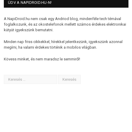
ÜDV A NAPIDROID.HU-N!
A NapiDroid.hu nem csak egy Andriod blog, mindenféle tech témával
foglalkozunk, és az okostelefonok mellett számos érdekes elektronikai
kütyüt igyekszünk bemutatni.
Minden nap friss cikkekkel, hírekkel jelentkezünk, igyekszünk azonnal
megírni, ha valami érdekes történik a mobilos világban.
Kövess minket, és nem maradsz le semmiről!