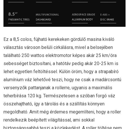
Ez a 8,5 colos, fújható kerekeken gördülő masina kiváló
választás városon belüli cirkálásra, mivel a belsejében
található 250 wattos elektromotor képes akár 25 km/óra
sebességet biztosítani, a hatótáv pedig akár 20-25 km is
lehet egyetlen feltöltéssel. Külön öröm, hogy a strapabíró
alumínium váz lehetővé teszi, hogy ne csak a madárcsontú
versenyzők pattanjanak a rollerre, ugyanis a maximális
teherbírása 120 kg. Természetesen a szóban forgó váz
összehajtható, így a tárolás és a szállítás könnyen
megoldható. Amit még érdemes megemlíteni, hogy a roller
rendelkezik beépített világítással, ami sokkal
biztonságosabbá teszi a közlekedést. A roller töltése nem