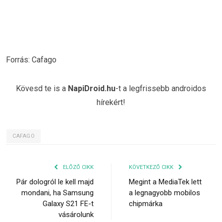
Forrás: Cafago
Kövesd te is a
NapiDroid.hu
-t a legfrissebb androidos
hírekért!
CAFAGO
ELŐZŐ CIKK
KÖVETKEZŐ CIKK
Pár dologról le kell majd
Megint a MediaTek lett
mondani, ha Samsung
a legnagyobb mobilos
Galaxy S21 FE-t
chipmárka
vásárolunk