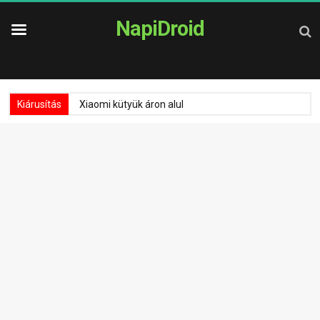
NapiDroid
Kiárusítás
Xiaomi kütyük áron alul