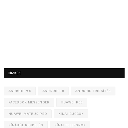
CÍMKÉK
ANDROID 9.0
ANDROID 10
ANDROID FRISSÍTÉS
FACEBOOK MESSENGER
HUAWEI P30
HUAWEI MATE 30 PRO
KÍNAI CUCCOK
KÍNÁBÓL RENDELÉS
KÍNAI TELEFONOK