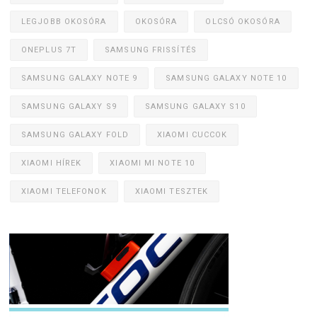
LEGJOBB OKOSÓRA
OKOSÓRA
OLCSÓ OKOSÓRA
ONEPLUS 7T
SAMSUNG FRISSÍTÉS
SAMSUNG GALAXY NOTE 9
SAMSUNG GALAXY NOTE 10
SAMSUNG GALAXY S9
SAMSUNG GALAXY S10
SAMSUNG GALAXY FOLD
XIAOMI CUCCOK
XIAOMI HÍREK
XIAOMI MI NOTE 10
XIAOMI TELEFONOK
XIAOMI TESZTEK