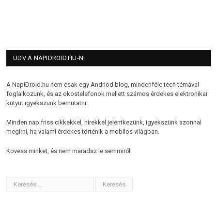
ÜDV A NAPIDROID.HU-N!
A NapiDroid.hu nem csak egy Andriod blog, mindenféle tech témával
foglalkozunk, és az okostelefonok mellett számos érdekes elektronikai
kütyüt igyekszünk bemutatni.
Minden nap friss cikkekkel, hírekkel jelentkezünk, igyekszünk azonnal
megírni, ha valami érdekes történik a mobilos világban.
Kövess minket, és nem maradsz le semmiről!