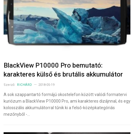
BlackView P10000 Pro bemutató:
karakteres külső és brutális akkumulátor
Szerző:
RICHÁRD
2018-05-19
A sok szappantartó formájú okostelefon között valódi formatervi
kuriózum a BlackView P10000 Pro, ami karakteres dizájnnal, és egy
kolosszális akkumulátorral tűnik ki a felső-középkategóriás
mezőnyből -…