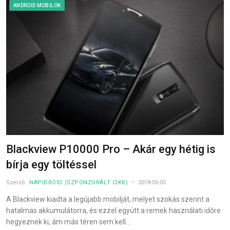
ANDROID MOBILOK
Blackview P10000 Pro – Akár egy hétig is
bírja egy töltéssel
Szerző:
NAPIDROID (SZPONZORÁLT CIKK)
2018-05-05
A Blackview kiadta a legújabb mobilját, melyet szokás szerint a
hatalmas akkumulátorra, és ezzel együtt a remek használati időre
hegyeznek ki, ám más téren sem kell…