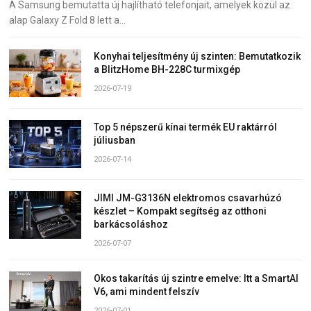
A Samsung bemutatta új hajlítható telefonjait, amelyek közül az
alap Galaxy Z Fold 8 lett a…
Konyhai teljesítmény új szinten: Bemutatkozik
a BlitzHome BH-228C turmixgép
2026-07-19
Top 5 népszerű kínai termék EU raktárról
júliusban
2026-07-14
JIMI JM-G3136N elektromos csavarhúzó
készlet – Kompakt segítség az otthoni
barkácsoláshoz
2026-07-07
Okos takarítás új szintre emelve: Itt a SmartAI
V6, ami mindent felszív
2026-07-01