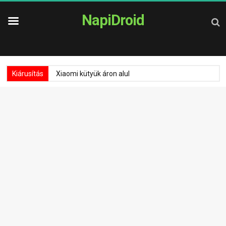
NapiDroid
Kiárusítás
Xiaomi kütyük áron alul