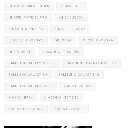
FACEBOOK MESSENGER
HUAWEI P30
HUAWEI MATE 30 PRO
KÍNAI CUCCOK
KÍNÁBÓL RENDELÉS
KÍNAI TELEFONOK
LEGJOBB OKOSÓRA
OKOSÓRA
OLCSÓ OKOSÓRA
ONEPLUS 7T
SAMSUNG FRISSÍTÉS
SAMSUNG GALAXY NOTE 9
SAMSUNG GALAXY NOTE 10
SAMSUNG GALAXY S9
SAMSUNG GALAXY S10
SAMSUNG GALAXY FOLD
XIAOMI CUCCOK
XIAOMI HÍREK
XIAOMI MI NOTE 10
XIAOMI TELEFONOK
XIAOMI TESZTEK