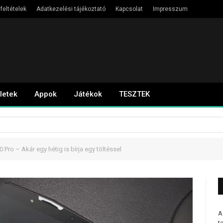
feltételek
Adatkezelési tájékoztató
Kapcsolat
Impresszum
letek
Appok
Játékok
TESZTEK
Pro – Akár egy hétig is bírja egy töltéssel
A
t