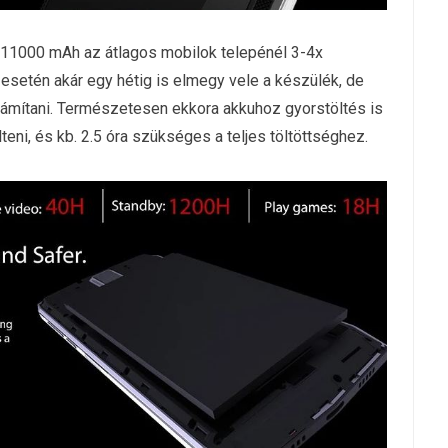
a 11000 mAh az átlagos mobilok telepénél 3-4x
esetén akár egy hétig is elmegy vele a készülék, de
zámítani. Természetesen ekkora akkuhoz gyorstöltés is
teni, és kb. 2.5 óra szükséges a teljes töltöttséghez.