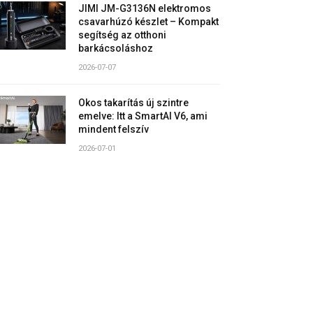
JIMI JM-G3136N elektromos
csavarhúzó készlet – Kompakt
segítség az otthoni
barkácsoláshoz
2026-07-07
Okos takarítás új szintre
emelve: Itt a SmartAI V6, ami
mindent felszív
2026-07-01