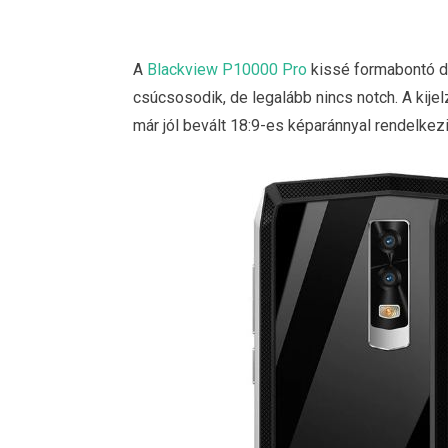
A
Blackview P10000 Pro
kissé formabontó diz
csúcsosodik, de legalább nincs notch. A kij
már jól bevált 18:9-es képaránnyal rendelkez