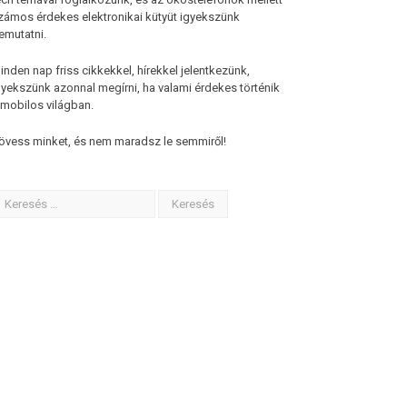
zámos érdekes elektronikai kütyüt igyekszünk
emutatni.
inden nap friss cikkekkel, hírekkel jelentkezünk,
gyekszünk azonnal megírni, ha valami érdekes történik
 mobilos világban.
övess minket, és nem maradsz le semmiről!