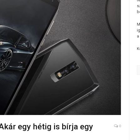
s
b
M
i
a
K
kár egy hétig is bírja egy
0