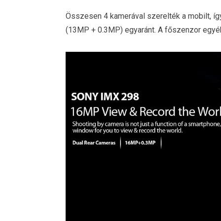
Összesen 4 kamerával szerelték a mobilt, így
(13MP + 0.3MP) egyaránt. A főszenzor egyéb