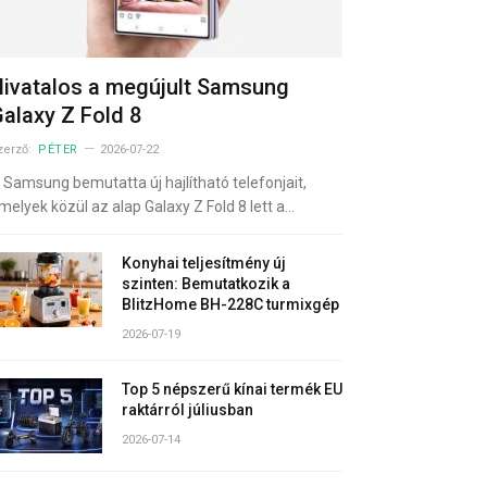
ivatalos a megújult Samsung
alaxy Z Fold 8
zerző:
PÉTER
2026-07-22
 Samsung bemutatta új hajlítható telefonjait,
melyek közül az alap Galaxy Z Fold 8 lett a…
Konyhai teljesítmény új
szinten: Bemutatkozik a
BlitzHome BH-228C turmixgép
2026-07-19
Top 5 népszerű kínai termék EU
raktárról júliusban
2026-07-14