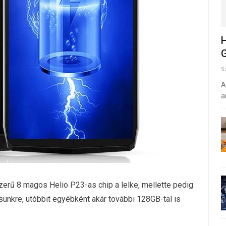
H
G
S
A
a
erű 8 magos Helio P23-as chip a lelke, mellette pedig
ünkre, utóbbit egyébként akár további 128GB-tal is