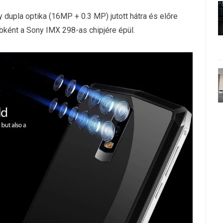
 dupla optika (16MP + 0.3 MP) jutott hátra és előre
ként a Sony IMX 298-as chipjére épül.