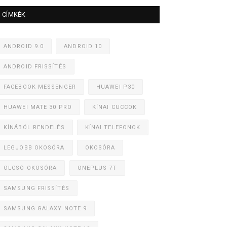
CÍMKÉK
ANDROID 9.0
ANDROID 10
ANDROID FRISSÍTÉS
FACEBOOK MESSENGER
HUAWEI P30
HUAWEI MATE 30 PRO
KÍNAI CUCCOK
KÍNÁBÓL RENDELÉS
KÍNAI TELEFONOK
LEGJOBB OKOSÓRA
OKOSÓRA
OLCSÓ OKOSÓRA
ONEPLUS 7T
SAMSUNG FRISSÍTÉS
SAMSUNG GALAXY NOTE 9