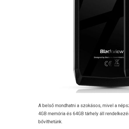
A belső mondhatni a szokásos, mivel a népsz
4GB memória és 64GB tárhely áll rendelkezés
bővíthetünk.