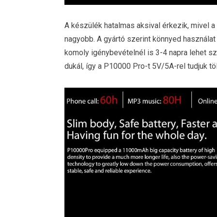
A készülék hatalmas aksival érkezik, mivel 
nagyobb. A gyártó szerint könnyed használat 
komoly igénybevételnél is 3-4 napra lehet s
dukál, így a P10000 Pro-t 5V/5A-rel tudjuk töl