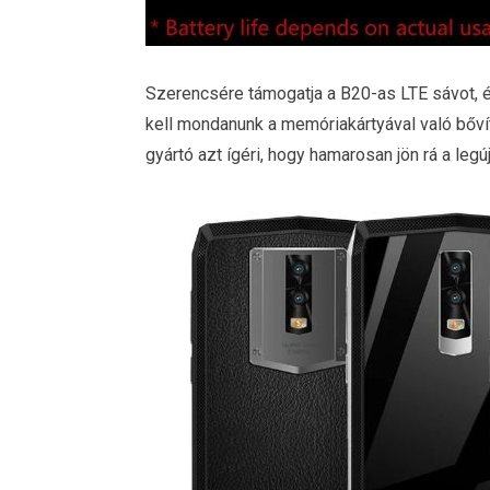
Szerencsére támogatja a B20-as LTE sávot, és
kell mondanunk a memóriakártyával való bővít
gyártó azt ígéri, hogy hamarosan jön rá a legú