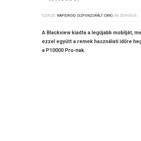
SZERZŐ:
NAPIDROID (SZPONZORÁLT CIKK)
ON
2018-05-05
A Blackview kiadta a legújabb mobilját, m
ezzel együtt a remek használati időre h
a P10000 Pro-nak.