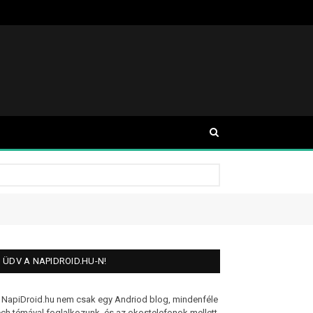
ÜDV A NAPIDROID.HU-N!
 NapiDroid.hu nem csak egy Andriod blog, mindenféle
ech témával foglalkozunk, és az okostelefonok mellett