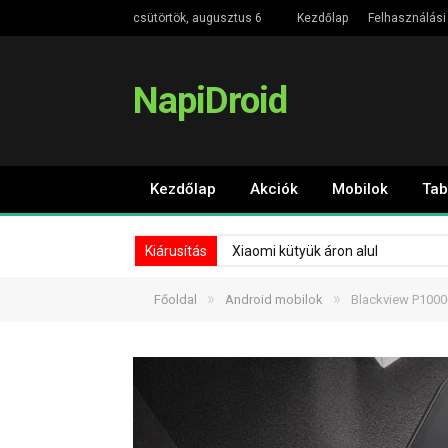
csütörtök, augusztus 6
Kezdőlap
Felhasználási 
NapiDroid
Kezdőlap
Akciók
Mobilok
Tab
Kiárusítás
Xiaomi kütyük áron alul
»
»
Főoldal
Android mobilok
Blackview P10000 