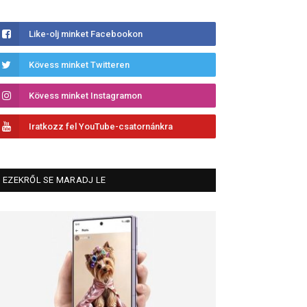
Like-olj minket Facebookon
Kövess minket Twitteren
Kövess minket Instagramon
Iratkozz fel YouTube-csatornánkra
EZEKRŐL SE MARADJ LE