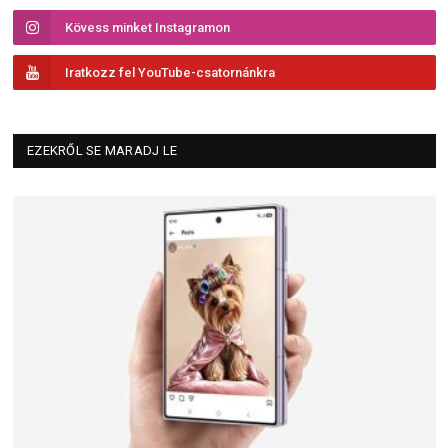
Kövess minket Instagramon
Iratkozz fel YouTube-csatornánkra
EZEKRŐL SE MARADJ LE