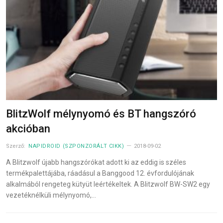
BlitzWolf mélynyomó és BT hangszóró
akcióban
Szerző:
NAPIDROID (SZPONZORÁLT CIKK)
2018-09-02
A Blitzwolf újabb hangszórókat adott ki az eddig is széles
termékpalettájába, ráadásul a Banggood 12. évfordulójának
alkalmából rengeteg kütyüt leértékeltek. A Blitzwolf BW-SW2 egy
vezetéknélküli mélynyomó,…