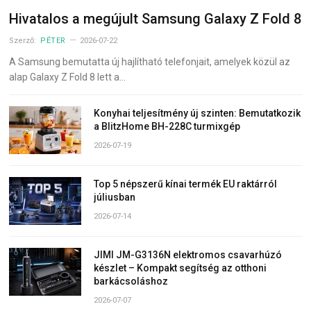
Hivatalos a megújult Samsung Galaxy Z Fold 8
Szerző:
PÉTER
2026-07-22
A Samsung bemutatta új hajlítható telefonjait, amelyek közül az
alap Galaxy Z Fold 8 lett a…
Konyhai teljesítmény új szinten: Bemutatkozik
a BlitzHome BH-228C turmixgép
2026-07-19
Top 5 népszerű kínai termék EU raktárról
júliusban
2026-07-14
JIMI JM-G3136N elektromos csavarhúzó
készlet – Kompakt segítség az otthoni
barkácsoláshoz
2026-07-07