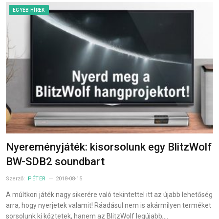
EGYÉB HÍREK
Nyereményjáték: kisorsolunk egy BlitzWolf
BW-SDB2 soundbart
Szerző:
PÉTER
2018-08-15
A múltkori játék nagy sikerére való tekintettel itt az újabb lehetőség
arra, hogy nyerjetek valamit! Ráadásul nem is akármilyen terméket
sorsolunk ki köztetek, hanem az BlitzWolf legújabb,…