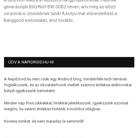
A BlitzWolf kiadta a népszerű hangprojektorának második
generációját BlitzWolf BW-SDB2 néven, ami még az előző
verziónál is ütősebbnek tűnik! A kütyü már előrendelhető a
Banggood weboldalán, ahol további…
ÜDV A NAPIDROID.HU-N!
A NapiDroid.hu nem csak egy Andriod blog, mindenféle tech témával
foglalkozunk, és az okostelefonok mellett számos érdekes elektronikai
kütyüt igyekszünk bemutatni.
Minden nap friss cikkekkel, hírekkel jelentkezünk, igyekszünk azonnal
megírni, ha valami érdekes történik a mobilos világban.
Kövess minket, és nem maradsz le semmiről!