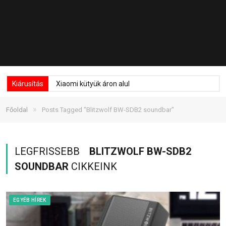
Kiárusítás
Xiaomi kütyük áron alul
»
Főoldal
Posts Tagged "Blitzwolf BW-SDB2 soundbar"
LEGFRISSEBB
BLITZWOLF BW-SDB2
SOUNDBAR
CIKKEINK
EGYÉB HÍREK