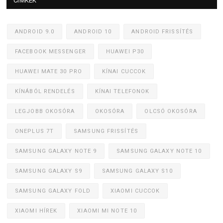
CÍMKÉK
ANDROID 9.0
ANDROID 10
ANDROID FRISSÍTÉS
FACEBOOK MESSENGER
HUAWEI P30
HUAWEI MATE 30 PRO
KÍNAI CUCCOK
KÍNÁBÓL RENDELÉS
KÍNAI TELEFONOK
LEGJOBB OKOSÓRA
OKOSÓRA
OLCSÓ OKOSÓRA
ONEPLUS 7T
SAMSUNG FRISSÍTÉS
SAMSUNG GALAXY NOTE 9
SAMSUNG GALAXY NOTE 10
SAMSUNG GALAXY S9
SAMSUNG GALAXY S10
SAMSUNG GALAXY FOLD
XIAOMI CUCCOK
XIAOMI HÍREK
XIAOMI MI NOTE 10