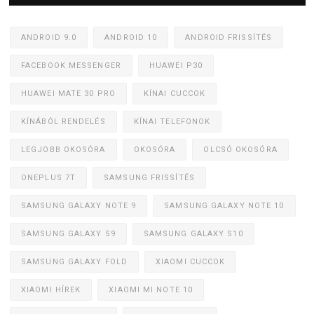
ANDROID 9.0
ANDROID 10
ANDROID FRISSÍTÉS
FACEBOOK MESSENGER
HUAWEI P30
HUAWEI MATE 30 PRO
KÍNAI CUCCOK
KÍNÁBÓL RENDELÉS
KÍNAI TELEFONOK
LEGJOBB OKOSÓRA
OKOSÓRA
OLCSÓ OKOSÓRA
ONEPLUS 7T
SAMSUNG FRISSÍTÉS
SAMSUNG GALAXY NOTE 9
SAMSUNG GALAXY NOTE 10
SAMSUNG GALAXY S9
SAMSUNG GALAXY S10
SAMSUNG GALAXY FOLD
XIAOMI CUCCOK
XIAOMI HÍREK
XIAOMI MI NOTE 10