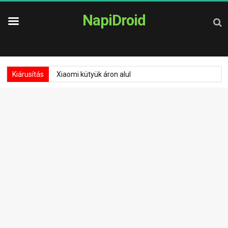
NapiDroid
Kiárusítás
Xiaomi kütyük áron alul