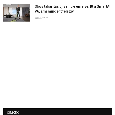
Okos takarítás új szintre emelve: Itt a SmartAI
V6, ami mindent felszív
2026-07-01
CÍMKÉK