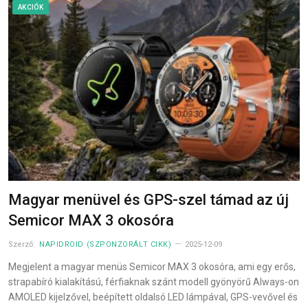
AKCIÓK
Magyar menüvel és GPS-szel támad az új
Semicor MAX 3 okosóra
Szerző:
NAPIDROID (SZPONZORÁLT CIKK)
2025-12-09
Megjelent a magyar menüs Semicor MAX 3 okosóra, ami egy erős,
strapabíró kialakítású, férfiaknak szánt modell gyönyörű Always-on
AMOLED kijelzővel, beépített oldalsó LED lámpával, GPS-vevővel és