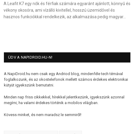
A Leafit K7 egy nők és férfiak számára egyaránt ajánlott, könnyű és
vékony okosóra, ami vízálló kivitellel, hosszú üzemidővel és
hasznos funkciókkal rendelkezik, az alkalmazása pedig magyar…
ÜDV A NAPIDROID.HU-N!
A NapiDroid.hu nem csak egy Andriod blog, mindenféle tech témával
foglalkozunk, és az okostelefonok mellett számos érdekes elektronikai
kütyüt igyekszünk bemutatni.
Minden nap friss cikkekkel, hírekkel jelentkezünk, igyekszünk azonnal
megírni, ha valami érdekes történik a mobilos világban.
Kövess minket, és nem maradsz le semmiről!