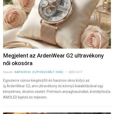
Megjelent az ArdenWear G2 ultravékony
női okosóra
Szerző:
NAPIDROID (SZPONZORÁLT CIKK)
2025-12-17
Egyszerre csinos kiegészítő és hasznos okos kütyü az
új ArdenWear G2, ami ultravékony és könnyű kialakításával egy
kényelmes, divatos viselet. Prémium anyaghasználat, kristálytiszta
AMOLED kijelző és teljesen…