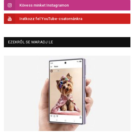
Kövess minket Instagramon
Iratkozz fel YouTube-csatornánkra
EZEKRŐL SE MARADJ LE