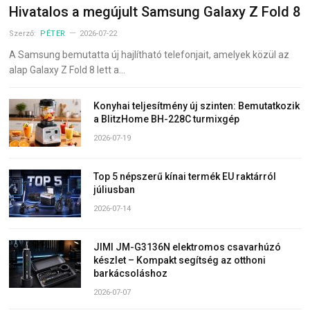
Hivatalos a megújult Samsung Galaxy Z Fold 8
Szerző:
PÉTER
2026-07-22
A Samsung bemutatta új hajlítható telefonjait, amelyek közül az
alap Galaxy Z Fold 8 lett a…
Konyhai teljesítmény új szinten: Bemutatkozik
a BlitzHome BH-228C turmixgép
2026-07-19
Top 5 népszerű kínai termék EU raktárról
júliusban
2026-07-14
JIMI JM-G3136N elektromos csavarhúzó
készlet – Kompakt segítség az otthoni
barkácsoláshoz
2026-07-07