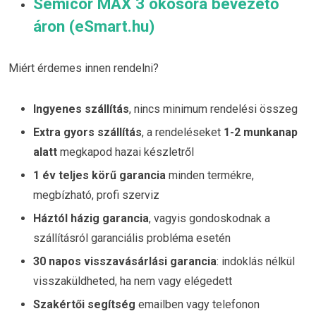
Semicor MAX 3 okosóra bevezető
áron (eSmart.hu)
Miért érdemes innen rendelni?
Ingyenes szállítás
, nincs minimum rendelési összeg
Extra gyors szállítás
, a rendeléseket
1-2 munkanap
alatt
megkapod hazai készletről
1 év teljes körű garancia
minden termékre,
megbízható, profi szerviz
Háztól házig garancia
, vagyis gondoskodnak a
szállításról garanciális probléma esetén
30 napos visszavásárlási garancia
: indoklás nélkül
visszaküldheted, ha nem vagy elégedett
Szakértői segítség
emailben vagy telefonon