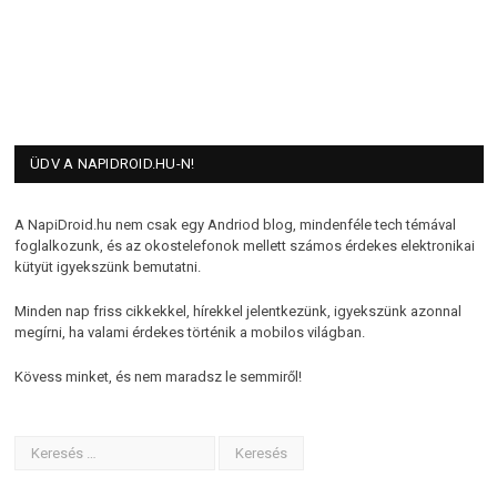
ÜDV A NAPIDROID.HU-N!
A NapiDroid.hu nem csak egy Andriod blog, mindenféle tech témával
foglalkozunk, és az okostelefonok mellett számos érdekes elektronikai
kütyüt igyekszünk bemutatni.
Minden nap friss cikkekkel, hírekkel jelentkezünk, igyekszünk azonnal
megírni, ha valami érdekes történik a mobilos világban.
Kövess minket, és nem maradsz le semmiről!