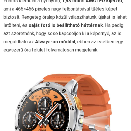
Fontos kiemelni a gyönyörű,
1,43 colos AMOLED kijelzőt
,
ami a 466×466 pixeles nagy felbontásával tűéles képet
biztosít. Rengeteg óralap közül választhatunk, újakat is lehet
letölteni, és
saját fotó is beállítható háttérnek
. Ha pedig
azt szeretnénk, hogy sose kapcsoljon ki a képernyő, az is
megoldható az
Always-on móddal
, ebben az esetben egy
egyszerű óra felület folyamatosan megjelenik.