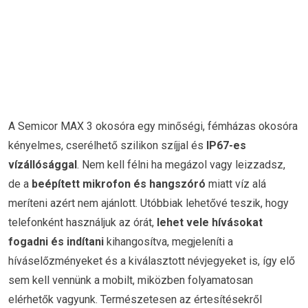
A Semicor MAX 3 okosóra egy minőségi, fémházas okosóra
kényelmes, cserélhető szilikon szíjjal és
IP67-es
vízállósággal
. Nem kell félni ha megázol vagy leizzadsz,
de a
beépített mikrofon és hangszóró
miatt víz alá
meríteni azért nem ajánlott. Utóbbiak lehetővé teszik, hogy
telefonként használjuk az órát,
lehet vele hívásokat
fogadni és indítani
kihangosítva, megjeleníti a
híváselőzményeket és a kiválasztott névjegyeket is, így elő
sem kell vennünk a mobilt, miközben folyamatosan
elérhetők vagyunk. Természetesen az értesítésekről