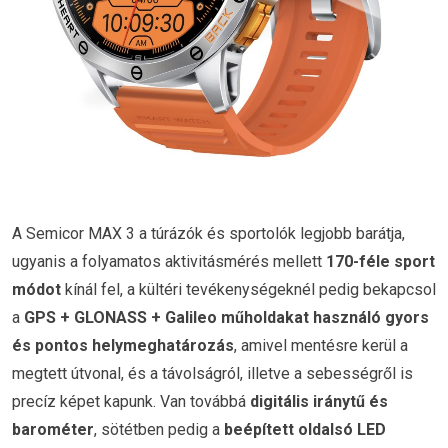
A Semicor MAX 3 a túrázók és sportolók legjobb barátja,
ugyanis a folyamatos aktivitásmérés mellett
170-féle sport
módot
kínál fel, a kültéri tevékenységeknél pedig bekapcsol
a
GPS + GLONASS + Galileo műholdakat használó gyors
és pontos helymeghatározás
, amivel mentésre kerül a
megtett útvonal, és a távolságról, illetve a sebességről is
precíz képet kapunk. Van továbbá
digitális iránytű és
barométer
, sötétben pedig a
beépített oldalsó LED