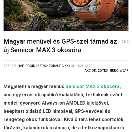
Magyar menüvel és GPS-szel támad az
0
új Semicor MAX 3 okosóra
SZERZŐ:
NAPIDROID (SZPONZORÁLT CIKK)
ON
2025-12-09
AKCIÓK
,
EGYÉB HÍREK
,
WEAR
Megjelent a magyar menüs
Semicor MAX 3 okosóra
,
ami egy erős, strapabíró kialakítású, férfiaknak szánt
modell gyönyörű Always-on AMOLED kijelzővel,
beépített oldalsó LED lámpával, GPS-vevővel és
rengeteg okos funkcióval. Kiváló társ lehet sportolók,
túrázók, kalandorok számára, de a hétköznapokban is