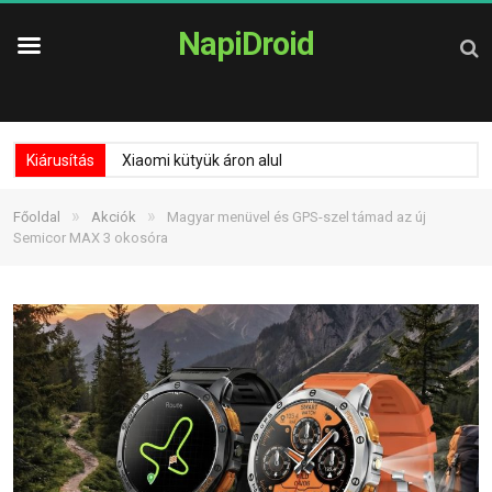
NapiDroid
Kiárusítás
Xiaomi kütyük áron alul
»
»
Főoldal
Akciók
Magyar menüvel és GPS-szel támad az új
Semicor MAX 3 okosóra