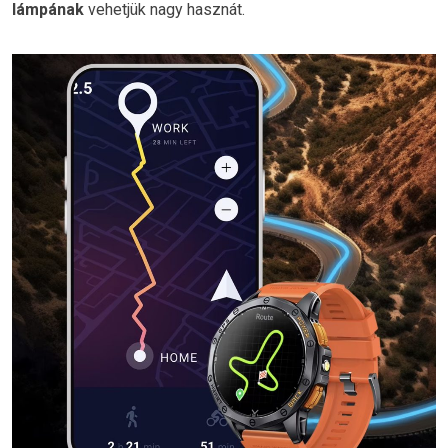
lámpának
vehetjük nagy hasznát.