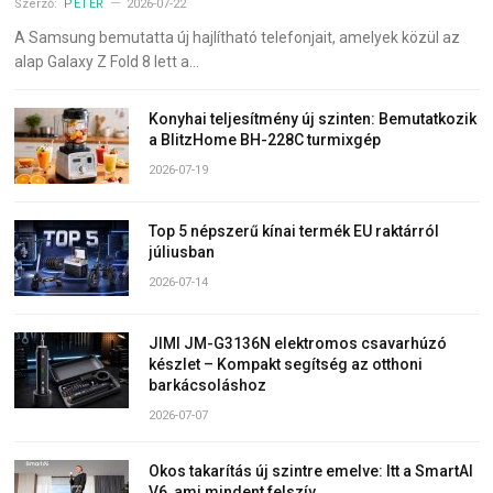
Szerző:
PÉTER
2026-07-22
A Samsung bemutatta új hajlítható telefonjait, amelyek közül az
alap Galaxy Z Fold 8 lett a…
Konyhai teljesítmény új szinten: Bemutatkozik
a BlitzHome BH-228C turmixgép
2026-07-19
Top 5 népszerű kínai termék EU raktárról
júliusban
2026-07-14
JIMI JM-G3136N elektromos csavarhúzó
készlet – Kompakt segítség az otthoni
barkácsoláshoz
2026-07-07
Okos takarítás új szintre emelve: Itt a SmartAI
V6, ami mindent felszív