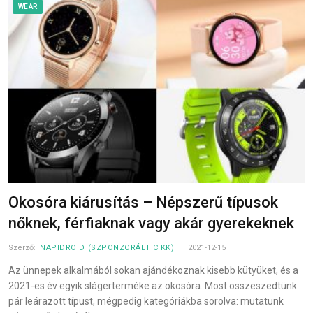
WEAR
Okosóra kiárusítás – Népszerű típusok
nőknek, férfiaknak vagy akár gyerekeknek
Szerző:
NAPIDROID (SZPONZORÁLT CIKK)
2021-12-15
Az ünnepek alkalmából sokan ajándékoznak kisebb kütyüket, és a
2021-es év egyik slágerterméke az okosóra. Most összeszedtünk
pár leárazott típust, mégpedig kategóriákba sorolva: mutatunk