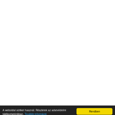
A weboldal sütiket használ. Részletek az adatvédelmi
Rendben
Napidroid.hu 2019
tájékoztatónkban.
További információ