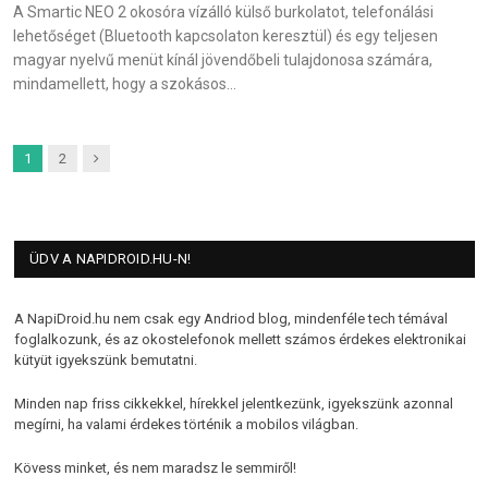
A Smartic NEO 2 okosóra vízálló külső burkolatot, telefonálási
lehetőséget (Bluetooth kapcsolaton keresztül) és egy teljesen
magyar nyelvű menüt kínál jövendőbeli tulajdonosa számára,
mindamellett, hogy a szokásos…
Next
1
2
ÜDV A NAPIDROID.HU-N!
A NapiDroid.hu nem csak egy Andriod blog, mindenféle tech témával
foglalkozunk, és az okostelefonok mellett számos érdekes elektronikai
kütyüt igyekszünk bemutatni.
Minden nap friss cikkekkel, hírekkel jelentkezünk, igyekszünk azonnal
megírni, ha valami érdekes történik a mobilos világban.
Kövess minket, és nem maradsz le semmiről!