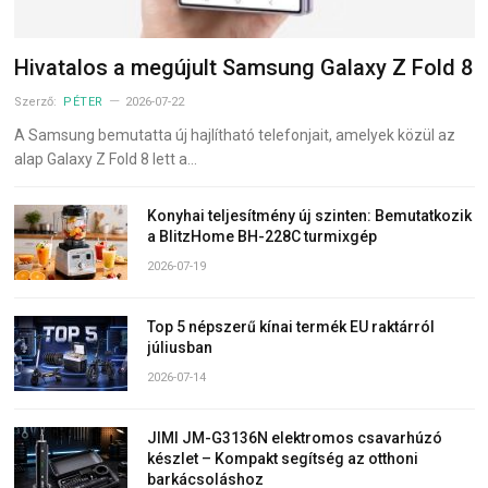
Hivatalos a megújult Samsung Galaxy Z Fold 8
Szerző:
PÉTER
2026-07-22
A Samsung bemutatta új hajlítható telefonjait, amelyek közül az
alap Galaxy Z Fold 8 lett a…
Konyhai teljesítmény új szinten: Bemutatkozik
a BlitzHome BH-228C turmixgép
2026-07-19
Top 5 népszerű kínai termék EU raktárról
júliusban
2026-07-14
JIMI JM-G3136N elektromos csavarhúzó
készlet – Kompakt segítség az otthoni
barkácsoláshoz