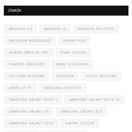
CÍMKÉK
ANDROID 9.0
ANDROID 10
ANDROID FRISSÍTÉS
FACEBOOK MESSENGER
HUAWEI P30
HUAWEI MATE 30 PRO
KÍNAI CUCCOK
KÍNÁBÓL RENDELÉS
KÍNAI TELEFONOK
LEGJOBB OKOSÓRA
OKOSÓRA
OLCSÓ OKOSÓRA
ONEPLUS 7T
SAMSUNG FRISSÍTÉS
SAMSUNG GALAXY NOTE 9
SAMSUNG GALAXY NOTE 10
SAMSUNG GALAXY S9
SAMSUNG GALAXY S10
SAMSUNG GALAXY FOLD
XIAOMI CUCCOK