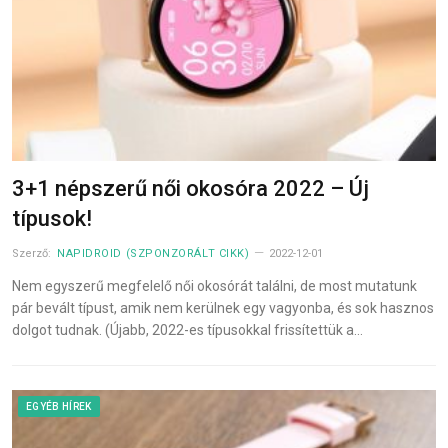
3+1 népszerű női okosóra 2022 – Új
típusok!
Szerző:
NAPIDROID (SZPONZORÁLT CIKK)
2022-12-01
Nem egyszerű megfelelő női okosórát találni, de most mutatunk
pár bevált típust, amik nem kerülnek egy vagyonba, és sok hasznos
dolgot tudnak. (Újabb, 2022-es típusokkal frissítettük a…
EGYÉB HÍREK