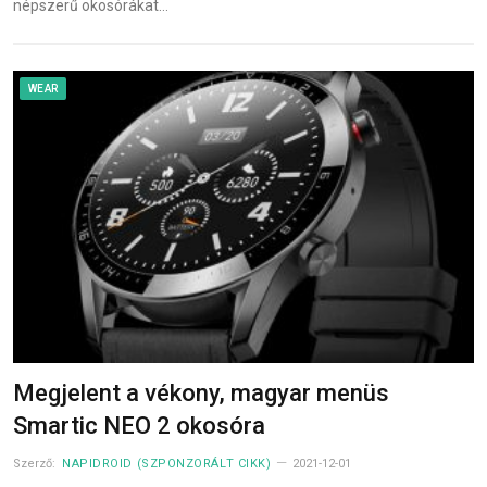
népszerű okosórákat…
WEAR
Megjelent a vékony, magyar menüs
Smartic NEO 2 okosóra
Szerző:
NAPIDROID (SZPONZORÁLT CIKK)
2021-12-01