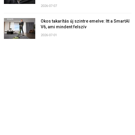
2026-07-07
Okos takarítás új szintre emelve: Itt a SmartAI
V6, ami mindent felszív
2026-07-01