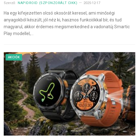
Szerző:
NAPIDROID (SZPONZORÁLT CIKK)
2025-12-17
Ha egy kifejezetten olcsó okosórát keresel, ami minőségi
anyagokból készült, jól néz ki, hasznos funkciókkal bír, és tud
magyarul, akkor érdemes megismerkedned a vadonatúj Smartic
Play modellel,…
AKCIÓK