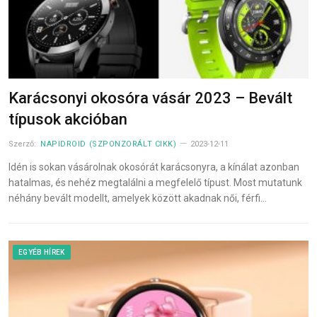
Karácsonyi okosóra vásár 2023 – Bevált
típusok akcióban
Szerző:
NAPIDROID (SZPONZORÁLT CIKK)
2023-12-11
Idén is sokan vásárolnak okosórát karácsonyra, a kínálat azonban
hatalmas, és nehéz megtalálni a megfelelő típust. Most mutatunk
néhány bevált modellt, amelyek között akadnak női, férfi…
EGYÉB HÍREK