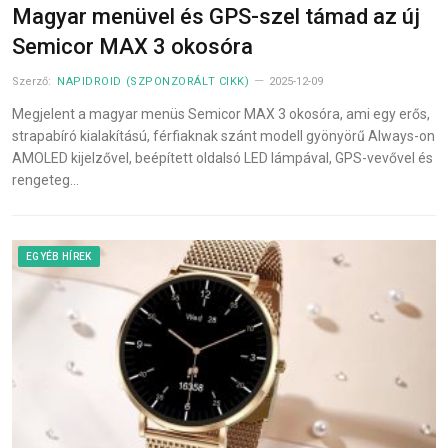
Magyar menüvel és GPS-szel támad az új
Semicor MAX 3 okosóra
Szerző:
NAPIDROID (SZPONZORÁLT CIKK)
2025-12-09
Megjelent a magyar menüs Semicor MAX 3 okosóra, ami egy erős,
strapabíró kialakítású, férfiaknak szánt modell gyönyörű Always-on
AMOLED kijelzővel, beépített oldalsó LED lámpával, GPS-vevővel és
rengeteg…
EGYÉB HÍREK