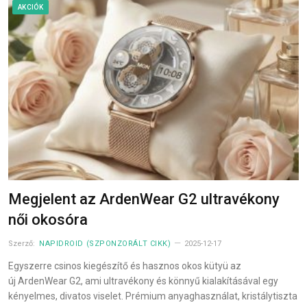
AKCIÓK
Megjelent az ArdenWear G2 ultravékony
női okosóra
Szerző:
NAPIDROID (SZPONZORÁLT CIKK)
2025-12-17
Egyszerre csinos kiegészítő és hasznos okos kütyü az
új ArdenWear G2, ami ultravékony és könnyű kialakításával egy
kényelmes, divatos viselet. Prémium anyaghasználat, kristálytiszta