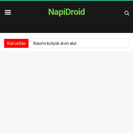
NapiDroid
Kiárusítás
Xiaomi kütyük áron alul