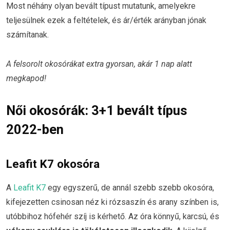
Most néhány olyan bevált típust mutatunk, amelyekre
teljesülnek ezek a feltételek, és ár/érték arányban jónak
számítanak.
A felsorolt okosórákat extra gyorsan, akár 1 nap alatt
megkapod!
Női okosórák: 3+1 bevált típus
2022-ben
Leafit K7 okosóra
A
Leafit K7
egy egyszerű, de annál szebb szebb okosóra,
kifejezetten csinosan néz ki rózsaszín és arany színben is,
utóbbihoz hófehér szíj is kérhető. Az óra könnyű, karcsú, és