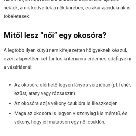
nektek, amik kedveltek a nők körében, és akár ajándéknak is
tökéletesek.
Mitől lesz “női” egy okosóra?
A legtöbb ilyen kütyü nem kifejezetten hölgyeknek készül,
ezért alapvetően két fontos kritériumra érdemes odafigyelni
a vásárlásnál:
Az okosóra elérhető legyen lányos verzióban (pl. fehér,
ezüst, arany vagy rózsaszín).
Az okosóra szíja vékony csuklóra is illeszkedjen.
Maga az okosóra is legyen viszonylag kis méretű, és
vékony, hogy jól mutasson egy női csuklón.