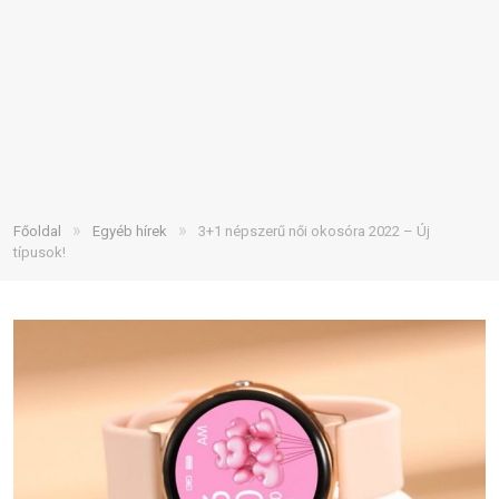
»
»
Főoldal
Egyéb hírek
3+1 népszerű női okosóra 2022 – Új
típusok!