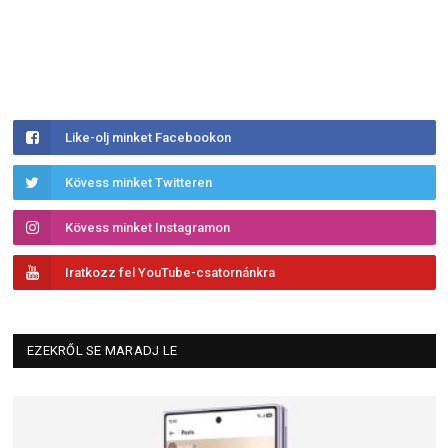
Like-olj minket Facebookon
Kövess minket Twitteren
Kövess minket Instagramon
Iratkozz fel YouTube-csatornánkra
EZEKRŐL SE MARADJ LE