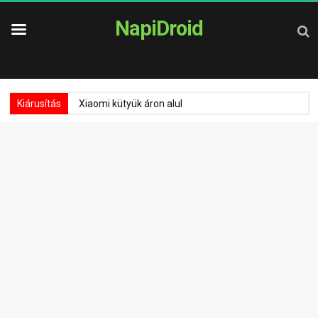
NapiDroid
Kiárusítás
Xiaomi kütyük áron alul