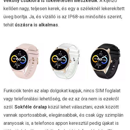
vékony csuklóra is tökéletesen illeszkedik
. A kijelző
kellően nagy, teljesen kerek, és egy a széleknél lekerekített
üveg borítja. Ja, és vízálló is az IP68-as minősítés szerint,
tehát
úszásra is alkalmas
.
Funkciók terén az alap dolgokat kapjuk, nincs SIM foglalat
vagy telefonálási lehetőség, de ez az óra nem is ezekről
szól.
Sokféle óralap
közül lehet választani, ezek között
vannak sportosabbak, elegánsabbak, és csak úgy szimplán
aranyosak is, a telefonos appon keresztül pedig újakat is