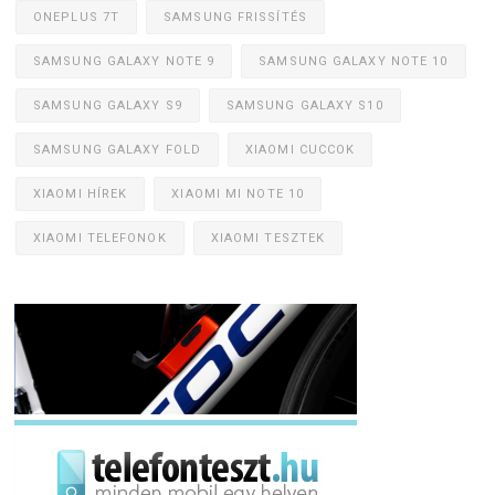
ONEPLUS 7T
SAMSUNG FRISSÍTÉS
SAMSUNG GALAXY NOTE 9
SAMSUNG GALAXY NOTE 10
SAMSUNG GALAXY S9
SAMSUNG GALAXY S10
SAMSUNG GALAXY FOLD
XIAOMI CUCCOK
XIAOMI HÍREK
XIAOMI MI NOTE 10
XIAOMI TELEFONOK
XIAOMI TESZTEK