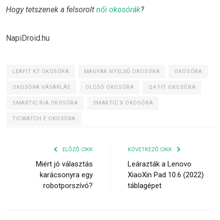
Hogy tetszenek a felsorolt
női okosórák
?
NapiDroid.hu
LEAFIT K7 OKOSÓRA
MAGYAR NYELVŰ OKOSÓRA
OKOSÓRA
OKOSÓRA VÁSÁRLÁS
OLCSÓ OKOSÓRA
Q4 FIT OKOSÓRA
SMARTIC RIA OKOSÓRA
SMARTIC X OKOSÓRA
TICWATCH E OKOSÓRA
ELŐZŐ CIKK
KÖVETKEZŐ CIKK
Miért jó választás
Leárazták a Lenovo
karácsonyra egy
XiaoXin Pad 10.6 (2022)
robotporszívó?
táblagépet