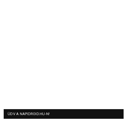
ÜDV A NAPIDROID.HU-N!