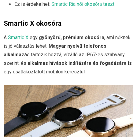
Ez is érdekelhet:
Smartic Ria női okosóra teszt
Smartic X okosóra
A
Smartic X
egy
gyönyörű, prémium okosóra
, ami nőknek
is jó választás lehet.
Magyar nyelvű telefonos
alkalmazás
tartozik hozzá, vízálló az IP67-es szabvány
szerint, és
alkalmas hívások indítására és fogadására is
egy csatlakoztatott mobilon keresztül.