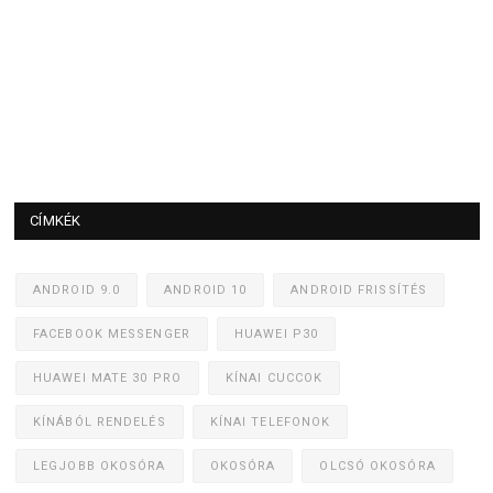
CÍMKÉK
ANDROID 9.0
ANDROID 10
ANDROID FRISSÍTÉS
FACEBOOK MESSENGER
HUAWEI P30
HUAWEI MATE 30 PRO
KÍNAI CUCCOK
KÍNÁBÓL RENDELÉS
KÍNAI TELEFONOK
LEGJOBB OKOSÓRA
OKOSÓRA
OLCSÓ OKOSÓRA