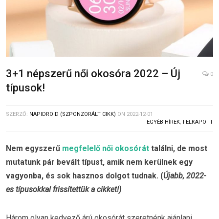
3+1 népszerű női okosóra 2022 – Új
0
típusok!
SZERZŐ:
NAPIDROID (SZPONZORÁLT CIKK)
ON
2022-12-01
EGYÉB HÍREK
,
FELKAPOTT
Nem egyszerű
megfelelő női okosórát
találni, de most
mutatunk pár bevált típust, amik nem kerülnek egy
vagyonba, és sok hasznos dolgot tudnak. (
Újabb, 2022-
es típusokkal frissítettük a cikket!)
Három olyan kedvező árú okosórát szeretnénk ajánlani