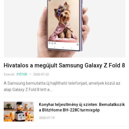
Hivatalos a megújult Samsung Galaxy Z Fold 8
Szerző:
PÉTER
2026-07-22
A Samsung bemutatta új hajlítható telefonjait, amelyek közül az
alap Galaxy Z Fold 8 lett a…
Konyhai teljesítmény új szinten: Bemutatkozik
a BlitzHome BH-228C turmixgép
2026-07-19