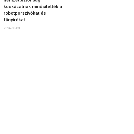
kockázatnak minősítették a
robotporszívókat és
fűnyírókat
2026-08-03