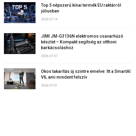
Top 5 népszerű kínai termék EU raktárról
júliusban
2026-07-14
JIMI JM-G3136N elektromos csavarhúzó
készlet – Kompakt segítség az otthoni
barkácsoláshoz
2026-07-07
Okos takarítás új szintre emelve: Itt a SmartAI
V6, ami mindent felszív
2026-07-01