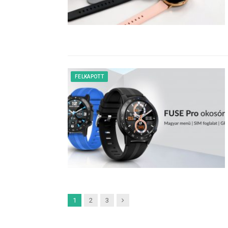
FELKAPOTT
Next
1
2
3