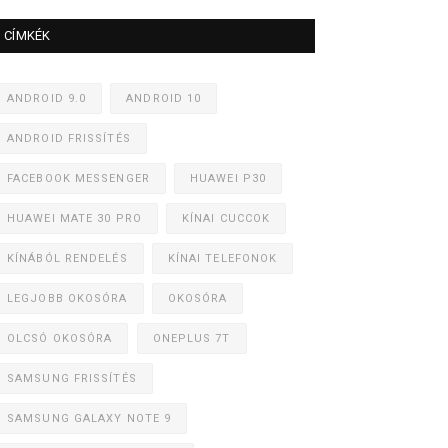
CÍMKÉK
ANDROID 9.0
ANDROID 10
ANDROID FRISSÍTÉS
FACEBOOK MESSENGER
HUAWEI P30
HUAWEI MATE 30 PRO
KÍNAI CUCCOK
KÍNÁBÓL RENDELÉS
KÍNAI TELEFONOK
LEGJOBB OKOSÓRA
OKOSÓRA
OLCSÓ OKOSÓRA
ONEPLUS 7T
SAMSUNG FRISSÍTÉS
SAMSUNG GALAXY NOTE 9