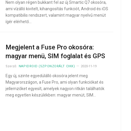
Nem olyan régen bukkant fel az új Smartic Q7 okosóra,
ami vízálló kivitelt, kihangosítás funkciót, Android és iOS
kompatibilis rendszert, valamint magyar nyelvű menüt
ígér elérhető…
Megjelent a Fuse Pro okosóra:
magyar menü, SIM foglalat és GPS
Szerző:
NAPIDROID (SZPONZORÁLT CIKK)
2020-11-19
Egy új, szinte egyedülálló okosóra jelent meg
Magyarországon, a Fuse Pro, ami olyan funkciókat és
jellemzőket egyesít, amelyek nagyon ritkán találhatók
meg egyetlen készülékben: magyar menüt, SIM…