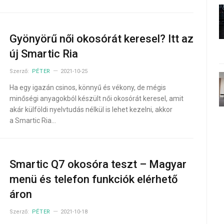
Gyönyörű női okosórát keresel? Itt az
új Smartic Ria
Szerző:
PÉTER
2021-10-25
Ha egy igazán csinos, könnyű és vékony, de mégis
minőségi anyagokból készült női okosórát keresel, amit
akár külföldi nyelvtudás nélkül is lehet kezelni, akkor
a Smartic Ria…
Smartic Q7 okosóra teszt – Magyar
menü és telefon funkciók elérhető
áron
Szerző:
PÉTER
2021-10-18