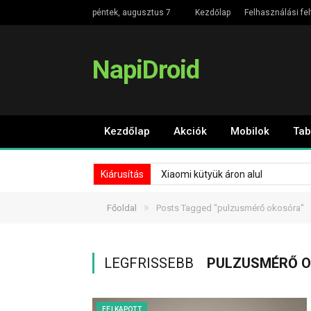
péntek, augusztus 7
Kezdőlap
Felhasználási fel
NapiDroid
Kezdőlap
Akciók
Mobilok
Tab
Kiárusítás
Xiaomi kütyük áron alul
»
Főoldal
Posts Tagged "pulzusmérő okosóra"
LEGFRISSEBB
PULZUSMÉRŐ 
FELKAPOTT