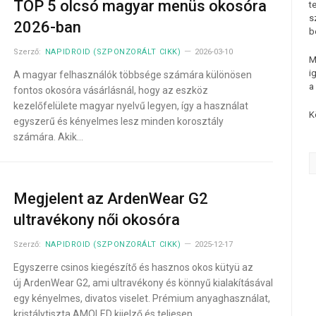
TOP 5 olcsó magyar menüs okosóra
t
s
2026-ban
b
Szerző:
NAPIDROID (SZPONZORÁLT CIKK)
2026-03-10
M
i
A magyar felhasználók többsége számára különösen
a
fontos okosóra vásárlásnál, hogy az eszköz
kezelőfelülete magyar nyelvű legyen, így a használat
K
egyszerű és kényelmes lesz minden korosztály
számára. Akik…
Megjelent az ArdenWear G2
ultravékony női okosóra
Szerző:
NAPIDROID (SZPONZORÁLT CIKK)
2025-12-17
Egyszerre csinos kiegészítő és hasznos okos kütyü az
új ArdenWear G2, ami ultravékony és könnyű kialakításával
egy kényelmes, divatos viselet. Prémium anyaghasználat,
kristálytiszta AMOLED kijelző és teljesen…