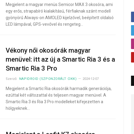
Megjelent a magyar menüs Semicor MAX 3 okosóra, ami
egy erős, strapabíró kialakítású, férfiaknak szánt modell
gyönyörű Always-on AMOLED kijelzővel, beépített oldalsó
LED lámpával, GPS-vevővel és rengeteg…
Vékony női okosórák magyar
menüvel: itt az új a Smartic Ria 3 és a
Smartic Ria 3 Pro
Szerző:
NAPIDROID (SZPONZORÁLT CIKK)
2024-12-07
Megjelent a Smartic Ria okosórák harmadik generációja,
ezúttal két változattal és teljesen magyar menüvel. A
Smartic Ria 3 és Ria 3 Pro modelleket kifejezetten a
hölgyeknek…