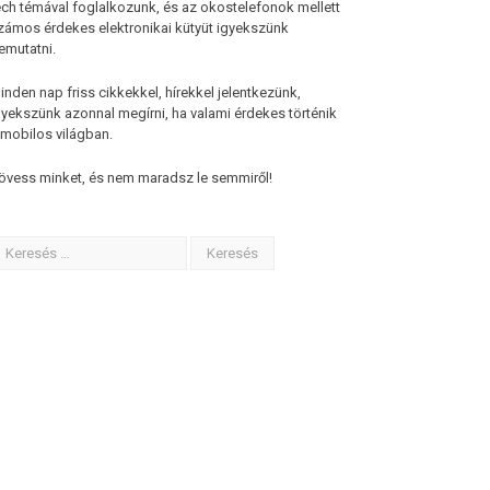
ech témával foglalkozunk, és az okostelefonok mellett
zámos érdekes elektronikai kütyüt igyekszünk
emutatni.
inden nap friss cikkekkel, hírekkel jelentkezünk,
gyekszünk azonnal megírni, ha valami érdekes történik
 mobilos világban.
övess minket, és nem maradsz le semmiről!