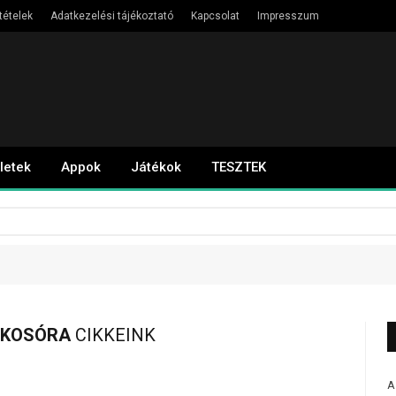
tételek
Adatkezelési tájékoztató
Kapcsolat
Impresszum
letek
Appok
Játékok
TESZTEK
OKOSÓRA
CIKKEINK
A