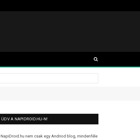
ÜDV A NAPIDROID.HU-N!
 NapiDroid.hu nem csak egy Andriod blog, mindenféle