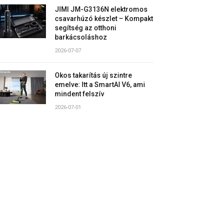
JIMI JM-G3136N elektromos
csavarhúzó készlet – Kompakt
segítség az otthoni
barkácsoláshoz
2026-07-07
Okos takarítás új szintre
emelve: Itt a SmartAI V6, ami
mindent felszív
2026-07-01