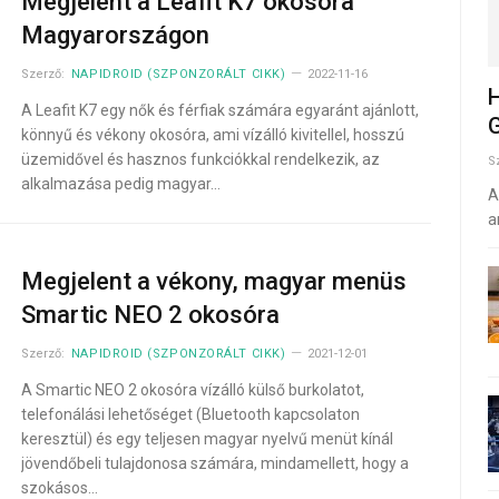
Megjelent a Leafit K7 okosóra
Magyarországon
Szerző:
NAPIDROID (SZPONZORÁLT CIKK)
2022-11-16
H
A Leafit K7 egy nők és férfiak számára egyaránt ajánlott,
G
könnyű és vékony okosóra, ami vízálló kivitellel, hosszú
üzemidővel és hasznos funkciókkal rendelkezik, az
S
alkalmazása pedig magyar…
A
a
Megjelent a vékony, magyar menüs
Smartic NEO 2 okosóra
Szerző:
NAPIDROID (SZPONZORÁLT CIKK)
2021-12-01
A Smartic NEO 2 okosóra vízálló külső burkolatot,
telefonálási lehetőséget (Bluetooth kapcsolaton
keresztül) és egy teljesen magyar nyelvű menüt kínál
jövendőbeli tulajdonosa számára, mindamellett, hogy a
szokásos…