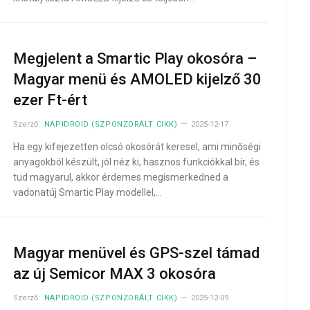
Megjelent a Smartic Play okosóra –
Magyar menü és AMOLED kijelző 30
ezer Ft-ért
Szerző:
NAPIDROID (SZPONZORÁLT CIKK)
2025-12-17
Ha egy kifejezetten olcsó okosórát keresel, ami minőségi
anyagokból készült, jól néz ki, hasznos funkciókkal bír, és
tud magyarul, akkor érdemes megismerkedned a
vadonatúj Smartic Play modellel,…
Magyar menüvel és GPS-szel támad
az új Semicor MAX 3 okosóra
Szerző:
NAPIDROID (SZPONZORÁLT CIKK)
2025-12-09