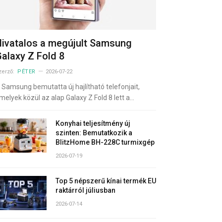
ivatalos a megújult Samsung
alaxy Z Fold 8
zerző:
PÉTER
2026-07-22
 Samsung bemutatta új hajlítható telefonjait,
melyek közül az alap Galaxy Z Fold 8 lett a…
Konyhai teljesítmény új
szinten: Bemutatkozik a
BlitzHome BH-228C turmixgép
2026-07-19
Top 5 népszerű kínai termék EU
raktárról júliusban
2026-07-14