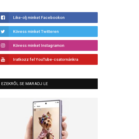
Like-olj minket Facebookon
Kövess minket Twitteren
Kövess minket Instagramon
Iratkozz fel YouTube-csatornánkra
EZEKRŐL SE MARADJ LE