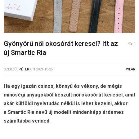
Gyönyörű női okosórát keresel? Itt az
0
új Smartic Ria
SZERZŐ:
PÉTER
ON
2021-10-25
WEAR
Ha egy igazán csinos, könnyű és vékony, de mégis
minőségi anyagokból készült női okosórát keresel, amit
akár külföldi nyelvtudás nélkül is lehet kezelni, akkor
a Smartic Ria nevű új modellt mindenképp érdemes
számításba venned.