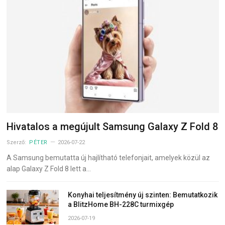
Hivatalos a megújult Samsung Galaxy Z Fold 8
Szerző:
PÉTER
2026-07-22
A Samsung bemutatta új hajlítható telefonjait, amelyek közül az
alap Galaxy Z Fold 8 lett a…
Konyhai teljesítmény új szinten: Bemutatkozik
a BlitzHome BH-228C turmixgép
2026-07-19