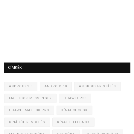
CÍMKÉK
ANDROID 9.0
ANDROID 10
ANDROID FRISSÍTÉS
FACEBOOK MESSENGER
HUAWEI P30
HUAWEI MATE 30 PRO
KÍNAI CUCCOK
KÍNÁBÓL RENDELÉS
KÍNAI TELEFONOK