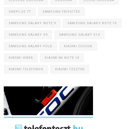
LEGJOBB OKOSÓRA
OKOSÓRA
OLCSÓ OKOSÓRA
ONEPLUS 7T
SAMSUNG FRISSÍTÉS
SAMSUNG GALAXY NOTE 9
SAMSUNG GALAXY NOTE 10
SAMSUNG GALAXY S9
SAMSUNG GALAXY S10
SAMSUNG GALAXY FOLD
XIAOMI CUCCOK
XIAOMI HÍREK
XIAOMI MI NOTE 10
XIAOMI TELEFONOK
XIAOMI TESZTEK