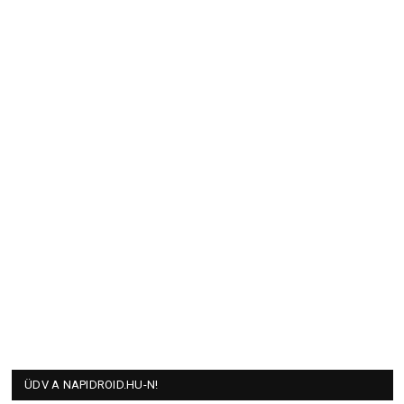
ÜDV A NAPIDROID.HU-N!