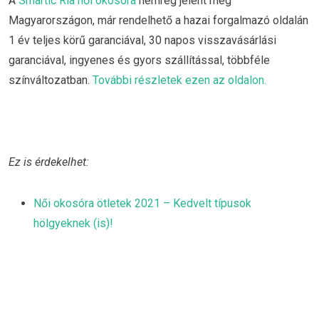
A
Smartic Ria női okosóra
nemrég jelent meg
Magyarországon, már rendelhető a hazai forgalmazó oldalán
1 év teljes körű garanciával, 30 napos visszavásárlási
garanciával, ingyenes és gyors szállítással, többféle
színváltozatban.
További részletek ezen az oldalon.
Ez is érdekelhet:
Női okosóra ötletek 2021 – Kedvelt típusok
hölgyeknek (is)!