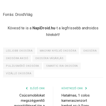
Forrás: DroidVilág
Kövesd te is a
NapiDroid.hu
-t a legfrissebb androidos
hírekért!
LEGJOBB OKOSÓRA
MAGYAR NYELVŰ OKOSÓRA
OKOSÓRA
OKOSÓRA AKCIÓ
OKOSÓRA VÁSÁRLÁS
PULZUSMÉRŐ OKOSÓRA
SMARTIC RIA OKOSÓRA
VÍZÁLLÓ OKOSÓRA
ELŐZŐ CIKK
KÖVETKEZŐ CIKK
Csúcsmobilokat
Hatalmas, 1 colos
megszégyenítő
kameraszenzort
gyorstöltéssel jön a
kaphat az új Sony