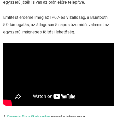
egyszerű játék is van az órán előre telepítve.
Említést érdemel még az IP67-es vízállóság, a Bluetooth
5.0 támogatás, az átlagosan 5 napos üzemidő, valamint az
egyszerű, mágneses töltési lehetőség.