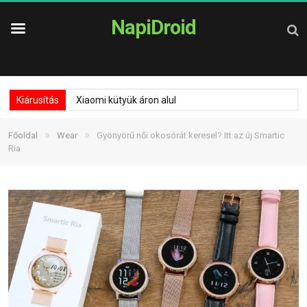
NapiDroid
Kiárusítás
Xiaomi kütyük áron alul
»
»
Főoldal
Wear
Gyönyörű női okosórát keresel? Itt az új Smartic
Ria