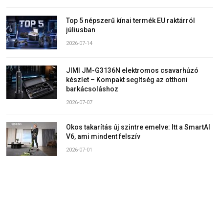
Top 5 népszerű kínai termék EU raktárról
júliusban
2026-07-14
JIMI JM-G3136N elektromos csavarhúzó
készlet – Kompakt segítség az otthoni
barkácsoláshoz
2026-07-07
Okos takarítás új szintre emelve: Itt a SmartAI
V6, ami mindent felszív
2026-07-01