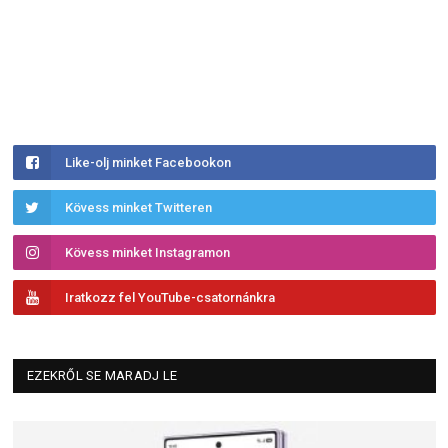
Like-olj minket Facebookon
Kövess minket Twitteren
Kövess minket Instagramon
Iratkozz fel YouTube-csatornánkra
EZEKRŐL SE MARADJ LE