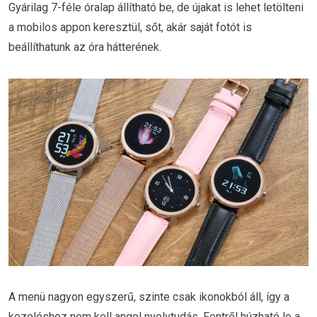
Gyárilag 7-féle óralap állítható be, de újakat is lehet letölteni
a mobilos appon keresztül, sőt, akár saját fotót is
beállíthatunk az óra hátterének.
A menü nagyon egyszerű, szinte csak ikonokból áll, így a
kezeléshez nem kell angol nyelvtudás. Fentről húzható le a