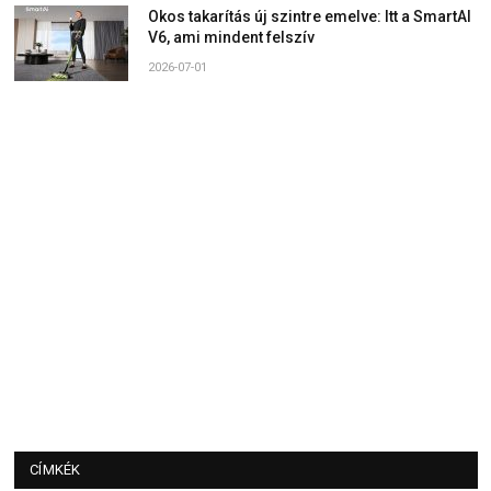
Okos takarítás új szintre emelve: Itt a SmartAI
V6, ami mindent felszív
2026-07-01
CÍMKÉK