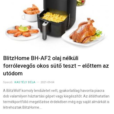
BlitzHome BH-AF2 olaj nélküli
forrólevegős okos sütő teszt – előttem az
utódom
Szerző:
KASTÉLY BÉLA
2021-09-04
A BlitzWolf komoly lendületet vett, gyakorlatilag havonta piacra
dob valamilyen háztartási gépet vagy kiegészítőt. Az átláthatatlan
termékportfólió megelőzése érdekében még egy saját almárkát is
létrehoztak BlitzHome…