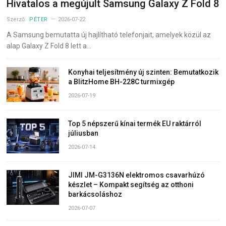
Hivatalos a megújult Samsung Galaxy Z Fold 8
Szerző:
PÉTER
2026-07-22
A Samsung bemutatta új hajlítható telefonjait, amelyek közül az
alap Galaxy Z Fold 8 lett a…
Konyhai teljesítmény új szinten: Bemutatkozik
a BlitzHome BH-228C turmixgép
2026-07-19
Top 5 népszerű kínai termék EU raktárról
júliusban
2026-07-14
JIMI JM-G3136N elektromos csavarhúzó
készlet – Kompakt segítség az otthoni
barkácsoláshoz
2026-07-07