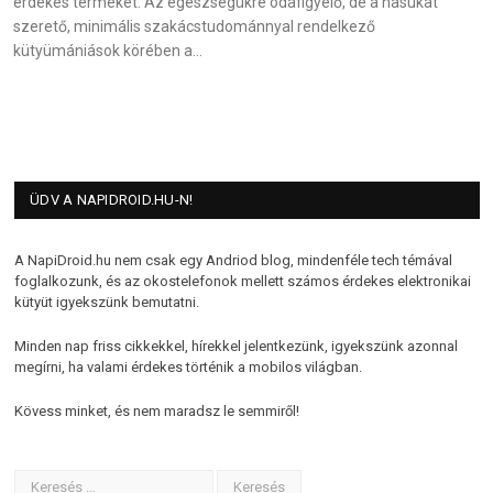
érdekes terméket. Az egészségükre odafigyelő, de a hasukat
szerető, minimális szakácstudománnyal rendelkező
kütyümániások körében a…
ÜDV A NAPIDROID.HU-N!
A NapiDroid.hu nem csak egy Andriod blog, mindenféle tech témával
foglalkozunk, és az okostelefonok mellett számos érdekes elektronikai
kütyüt igyekszünk bemutatni.
Minden nap friss cikkekkel, hírekkel jelentkezünk, igyekszünk azonnal
megírni, ha valami érdekes történik a mobilos világban.
Kövess minket, és nem maradsz le semmiről!