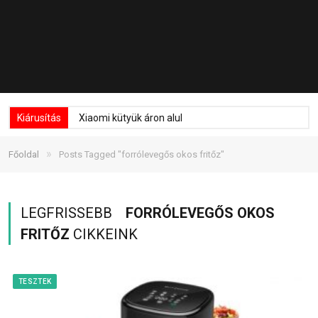
Kiárusítás
Xiaomi kütyük áron alul
»
Főoldal
Posts Tagged "forrólevegős okos fritőz"
LEGFRISSEBB
FORRÓLEVEGŐS OKOS
FRITŐZ
CIKKEINK
TESZTEK