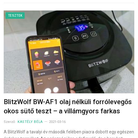
TESZTEK
BlitzWolf BW-AF1 olaj nélküli forrólevegős
okos sütő teszt – a villámgyors farkas
Szerző:
KASTÉLY BÉLA
2021-03-16
A BlitzWolf a tavalyi év második felében piacra dobott egy egészen