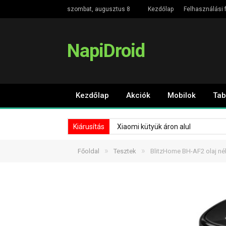
szombat, augusztus 8
Kezdőlap
Felhasználási f
NapiDroid
Kezdőlap
Akciók
Mobilok
Tab
Kiárusítás
Xiaomi kütyük áron alul
»
»
Főoldal
Tesztek
BlitzHome BH-AF2 olaj nél