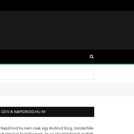
ÜDV A NAPIDROID.HU-N!
 NapiDroid.hu nem csak egy Andriod blog, mindenféle
ech témával foglalkozunk, és az okostelefonok mellett