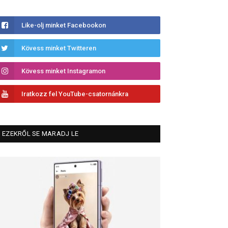
Like-olj minket Facebookon
Kövess minket Twitteren
Kövess minket Instagramon
Iratkozz fel YouTube-csatornánkra
EZEKRŐL SE MARADJ LE