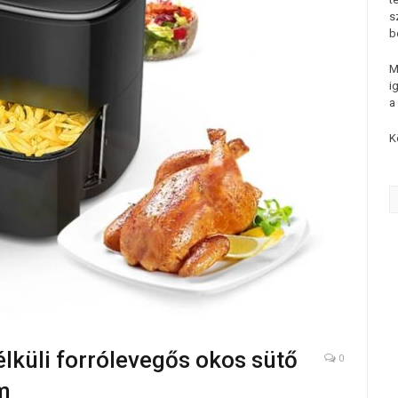
s
b
M
i
a
K
lküli forrólevegős okos sütő
0
m