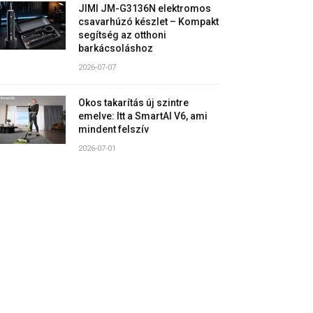
JIMI JM-G3136N elektromos
csavarhúzó készlet – Kompakt
segítség az otthoni
barkácsoláshoz
2026-07-07
Okos takarítás új szintre
emelve: Itt a SmartAI V6, ami
mindent felszív
2026-07-01