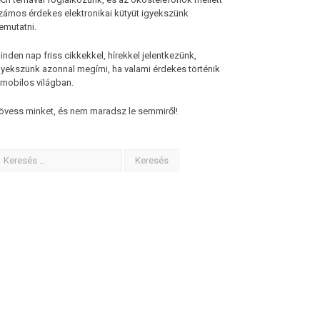
zámos érdekes elektronikai kütyüt igyekszünk
emutatni.
inden nap friss cikkekkel, hírekkel jelentkezünk,
gyekszünk azonnal megírni, ha valami érdekes történik
 mobilos világban.
övess minket, és nem maradsz le semmiről!