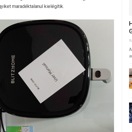
iket maradéktalanul kielégítik.
H
G
S
A
a