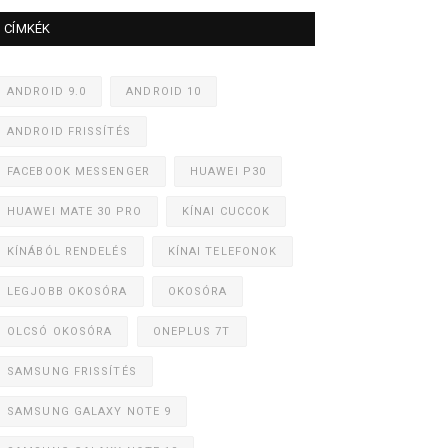
CÍMKÉK
ANDROID 9.0
ANDROID 10
ANDROID FRISSÍTÉS
FACEBOOK MESSENGER
HUAWEI P30
HUAWEI MATE 30 PRO
KÍNAI CUCCOK
KÍNÁBÓL RENDELÉS
KÍNAI TELEFONOK
LEGJOBB OKOSÓRA
OKOSÓRA
OLCSÓ OKOSÓRA
ONEPLUS 7T
SAMSUNG FRISSÍTÉS
SAMSUNG GALAXY NOTE 9