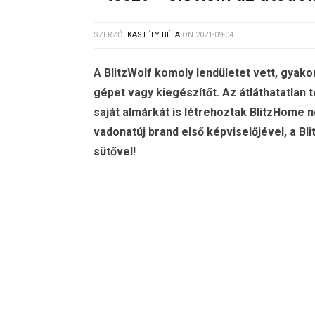
SZERZŐ:
KASTÉLY BÉLA
ON
2021-09-04
A BlitzWolf komoly lendületet vett, gyako
gépet vagy kiegészítőt. Az átláthatatla
saját almárkát is létrehoztak BlitzHome 
vadonatúj brand első képviselőjével, a B
sütővel!