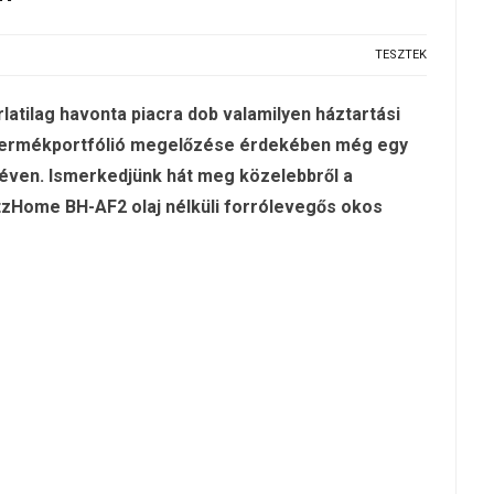
TESZTEK
rlatilag havonta piacra dob valamilyen háztartási
n termékportfólió megelőzése érdekében még egy
néven. Ismerkedjünk hát meg közelebbről a
litzHome BH-AF2 olaj nélküli forrólevegős okos