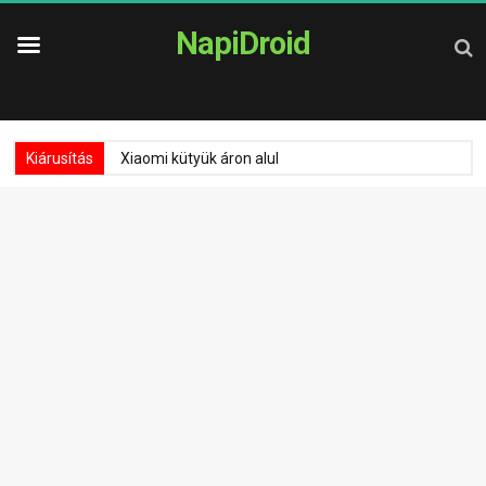
NapiDroid
Kiárusítás
Xiaomi kütyük áron alul