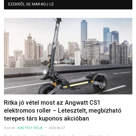
EZEKRŐL SE MARADJ LE
Ritka jó vétel most az Angwatt CS1
elektromos roller – Letesztelt, megbízható
terepes társ kuponos akcióban
Szerző:
KASTÉLY BÉLA
2026-06-27