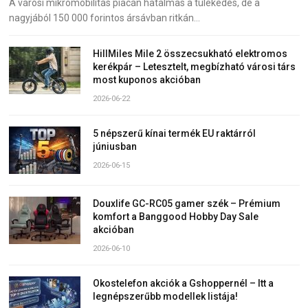
A városi mikromobilitás piacán hatalmas a tülekedés, de a
nagyjából 150 000 forintos ársávban ritkán…
HillMiles Mile 2 összecsukható elektromos
kerékpár – Letesztelt, megbízható városi társ
most kuponos akcióban
2026-06-22
5 népszerű kínai termék EU raktárról
júniusban
2026-06-15
Douxlife GC-RC05 gamer szék – Prémium
komfort a Banggood Hobby Day Sale
akcióban
2026-06-10
Okostelefon akciók a Gshoppernél – Itt a
legnépszerűbb modellek listája!