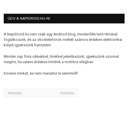
ÜDV A NAPIDROID.HU-N!
A NapiDroid.hu nem csak egy Andriod blog, mindenféle tech témával
foglalkozunk, és az okostelefonok mellett számos érdekes elektronikai
kütyüt igyekszünk bemutatni.
Minden nap friss cikkekkel, hírekkel jelentkezünk, igyekszünk azonnal
megírni, ha valami érdekes történik a mobilos világban.
Kövess minket, és nem maradsz le semmiről!