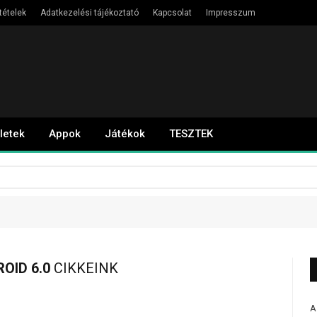
tételek
Adatkezelési tájékoztató
Kapcsolat
Impresszum
letek
Appok
Játékok
TESZTEK
OID 6.0
CIKKEINK
A