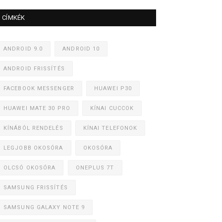
CÍMKÉK
ANDROID 9.0
ANDROID 10
ANDROID FRISSÍTÉS
FACEBOOK MESSENGER
HUAWEI P30
HUAWEI MATE 30 PRO
KÍNAI CUCCOK
KÍNÁBÓL RENDELÉS
KÍNAI TELEFONOK
LEGJOBB OKOSÓRA
OKOSÓRA
OLCSÓ OKOSÓRA
ONEPLUS 7T
SAMSUNG FRISSÍTÉS
SAMSUNG GALAXY NOTE 9