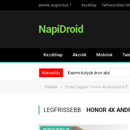
péntek, augusztus 7
Kezdőlap
Felhasználási fel
NapiDroid
Kezdőlap
Akciók
Mobilok
Tab
Kiárusítás
Xiaomi kütyük áron alul
»
Főoldal
Posts Tagged "Honor 4X Android 6.0"
LEGFRISSEBB
HONOR 4X ANDR
ANDROID MOBILOK