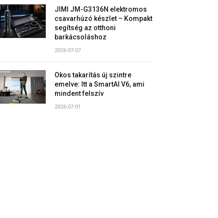
JIMI JM-G3136N elektromos
csavarhúzó készlet – Kompakt
segítség az otthoni
barkácsoláshoz
2026-07-07
Okos takarítás új szintre
emelve: Itt a SmartAI V6, ami
mindent felszív
2026-07-01