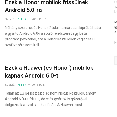
Ezek a Honor mobilok frissülnek
t
s
Android 6.0-ra
b
Szerző:
PÉTER
2015-11-07
M
i
Néhány szerencsés Honor 7 tulaj hamarosan kipróbálhatja
a
a gyártó Android 6.0-ra épülő rendszerét egy béta
program jóvoltából, ám a Honor készülékek végleges új
K
szoftverére sem kell…
Ezek a Huawei (és Honor) mobilok
kapnak Android 6.0-t
Szerző:
PÉTER
2015-10-17
Talán az LG G4 lesz az első nem Nexus készülék, amely
Android 6.0-ra frissül, de más gyártók is gőzerővel
dolgoznak a szoftver kiadásán. A Huawei most…