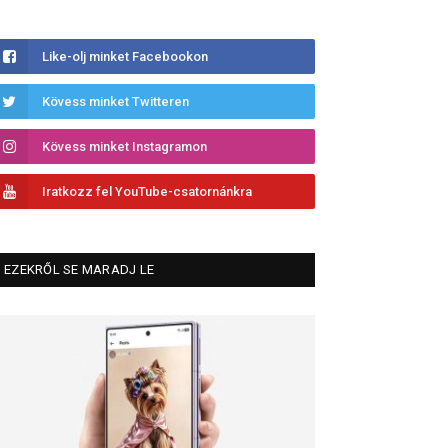
Like-olj minket Facebookon
Kövess minket Twitteren
Kövess minket Instagramon
Iratkozz fel YouTube-csatornánkra
EZEKRŐL SE MARADJ LE