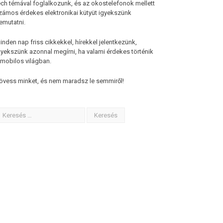
ech témával foglalkozunk, és az okostelefonok mellett
zámos érdekes elektronikai kütyüt igyekszünk
emutatni.
inden nap friss cikkekkel, hírekkel jelentkezünk,
gyekszünk azonnal megírni, ha valami érdekes történik
 mobilos világban.
övess minket, és nem maradsz le semmiről!