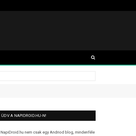
ÜDV A NAPIDROID.HU-N!
 NapiDroid.hu nem csak egy Andriod blog, mindenféle