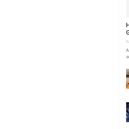
H
G
S
A
a