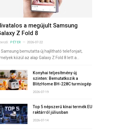
ivatalos a megújult Samsung
alaxy Z Fold 8
zerző:
PÉTER
2026-07-22
 Samsung bemutatta új hajlítható telefonjait,
melyek közül az alap Galaxy Z Fold 8 lett a…
Konyhai teljesítmény új
szinten: Bemutatkozik a
BlitzHome BH-228C turmixgép
2026-07-19
Top 5 népszerű kínai termék EU
raktárról júliusban
2026-07-14