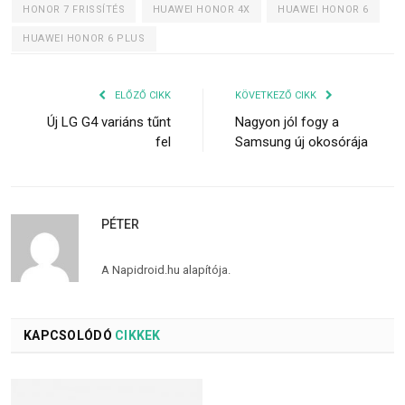
HONOR 7 FRISSÍTÉS
HUAWEI HONOR 4X
HUAWEI HONOR 6
HUAWEI HONOR 6 PLUS
ELŐZŐ CIKK
KÖVETKEZŐ CIKK
Új LG G4 variáns tűnt
Nagyon jól fogy a
fel
Samsung új okosórája
PÉTER
A Napidroid.hu alapítója.
KAPCSOLÓDÓ
CIKKEK