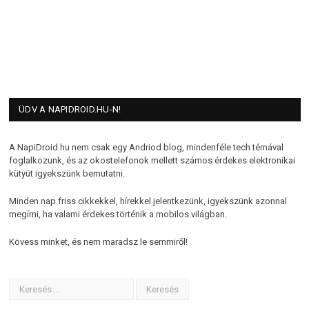
ÜDV A NAPIDROID.HU-N!
A NapiDroid.hu nem csak egy Andriod blog, mindenféle tech témával
foglalkozunk, és az okostelefonok mellett számos érdekes elektronikai
kütyüt igyekszünk bemutatni.
Minden nap friss cikkekkel, hírekkel jelentkezünk, igyekszünk azonnal
megírni, ha valami érdekes történik a mobilos világban.
Kövess minket, és nem maradsz le semmiről!