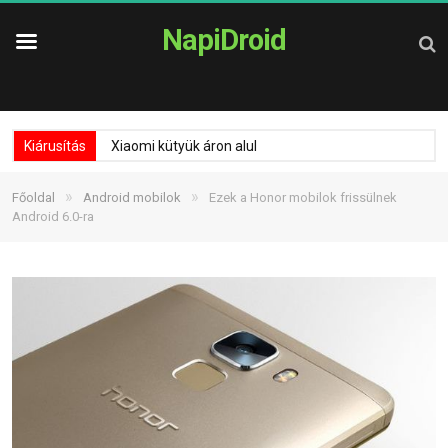
NapiDroid
Kiárusítás
Xiaomi kütyük áron alul
»
»
Főoldal
Android mobilok
Ezek a Honor mobilok frissülnek
Android 6.0-ra