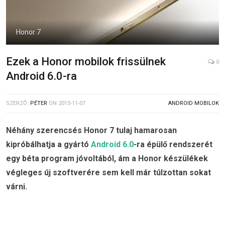
Honor 7
Ezek a Honor mobilok frissülnek
0
Android 6.0-ra
SZERZŐ:
PÉTER
ON
2015-11-07
ANDROID MOBILOK
Néhány szerencsés Honor 7 tulaj hamarosan
kipróbálhatja a gyártó
Android 6.0
-ra épülő rendszerét
egy béta program jóvoltából, ám a Honor készülékek
végleges új szoftverére sem kell már túlzottan sokat
várni.