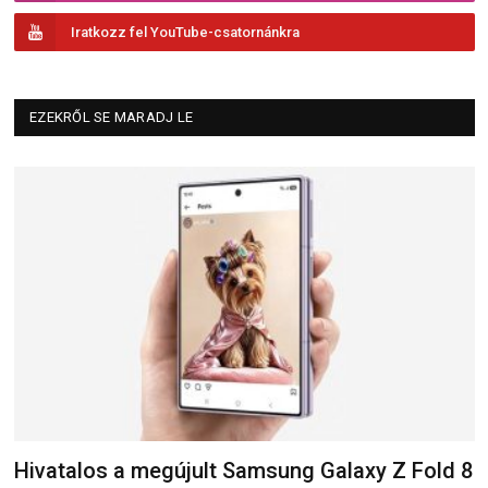
Iratkozz fel YouTube-csatornánkra
EZEKRŐL SE MARADJ LE
Hivatalos a megújult Samsung Galaxy Z Fold 8