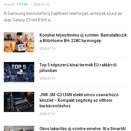
Szerző:
PÉTER
2026-07-22
A Samsung bemutatta új hajlítható telefonjait, amelyek közül az
alap Galaxy Z Fold 8 lett a…
Konyhai teljesítmény új szinten: Bemutatkozik
a BlitzHome BH-228C turmixgép
2026-07-19
Top 5 népszerű kínai termék EU raktárról
júliusban
2026-07-14
JIMI JM-G3136N elektromos csavarhúzó
készlet – Kompakt segítség az otthoni
barkácsoláshoz
2026-07-07
Okos takarítás új szintre emelve: Itt a SmartAI