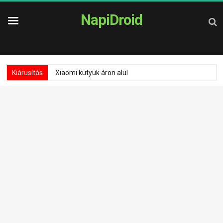
NapiDroid
Kiárusítás
Xiaomi kütyük áron alul