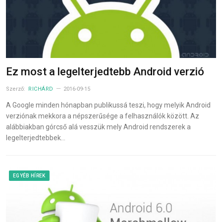
Ez most a legelterjedtebb Android verzió
Szerző:
RICHÁRD
2016-09-15
A Google minden hónapban publikussá teszi, hogy melyik Android
verziónak mekkora a népszerűsége a felhasználók között. Az
alábbiakban górcső alá vesszük mely Android rendszerek a
legelterjedtebbek…
EGYÉB HÍREK