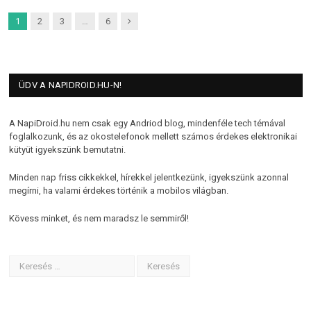
Next
1
2
3
…
6
ÜDV A NAPIDROID.HU-N!
A NapiDroid.hu nem csak egy Andriod blog, mindenféle tech témával
foglalkozunk, és az okostelefonok mellett számos érdekes elektronikai
kütyüt igyekszünk bemutatni.
Minden nap friss cikkekkel, hírekkel jelentkezünk, igyekszünk azonnal
megírni, ha valami érdekes történik a mobilos világban.
Kövess minket, és nem maradsz le semmiről!