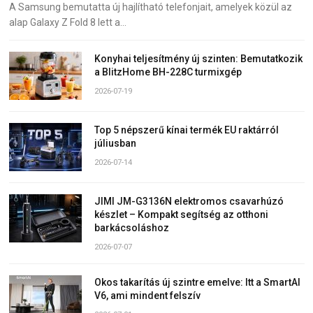
A Samsung bemutatta új hajlítható telefonjait, amelyek közül az
alap Galaxy Z Fold 8 lett a…
Konyhai teljesítmény új szinten: Bemutatkozik
a BlitzHome BH-228C turmixgép
2026-07-19
Top 5 népszerű kínai termék EU raktárról
júliusban
2026-07-14
JIMI JM-G3136N elektromos csavarhúzó
készlet – Kompakt segítség az otthoni
barkácsoláshoz
2026-07-07
Okos takarítás új szintre emelve: Itt a SmartAI
V6, ami mindent felszív