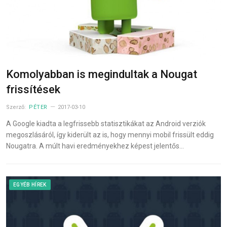
Komolyabban is megindultak a Nougat
frissítések
Szerző:
PÉTER
2017-03-10
A Google kiadta a legfrissebb statisztikákat az Android verziók
megoszlásáról, így kiderült az is, hogy mennyi mobil frissült eddig
Nougatra. A múlt havi eredményekhez képest jelentős…
EGYÉB HÍREK