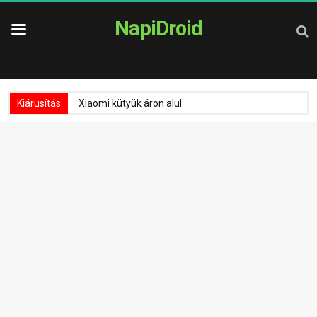
NapiDroid
Kiárusítás
Xiaomi kütyük áron alul