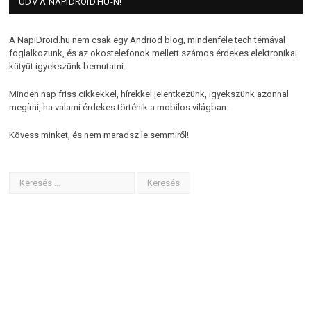
ÜDV A NAPIDROID.HU-N!
A NapiDroid.hu nem csak egy Andriod blog, mindenféle tech témával
foglalkozunk, és az okostelefonok mellett számos érdekes elektronikai
kütyüt igyekszünk bemutatni.
Minden nap friss cikkekkel, hírekkel jelentkezünk, igyekszünk azonnal
megírni, ha valami érdekes történik a mobilos világban.
Kövess minket, és nem maradsz le semmiről!