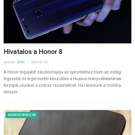
Hivatalos a Honor 8
Szerző:
BENI
2016-07-13
A Honor legújabb zászlóshajója az ígéretekhez hűen az eddigi
legszebb és legerősebb készüléke a Huawei leányvállalatának.
Kezdjük utunkat a száraz részleteknél. Ha ránézünk a mobilra,
először…
ANDROID MOBILOK