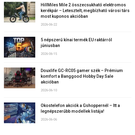
HillMiles Mile 2 összecsukható elektromos
kerékpár – Letesztelt, megbízható városi társ
most kuponos akcióban
2026-06-22
5 népszerű kínai termék EU raktárról
júniusban
2026-06-15
Douxlife GC-RC05 gamer szék – Prémium
komfort a Banggood Hobby Day Sale
akcióban
2026-06-10
Okostelefon akciók a Gshoppernél – Itt a
legnépszerűbb modellek listája!
2026-06-06