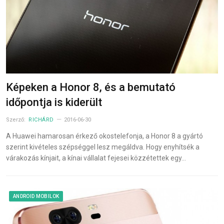
Képeken a Honor 8, és a bemutató
időpontja is kiderült
Szerző:
RICHÁRD
2016-06-30
A Huawei hamarosan érkező okostelefonja, a Honor 8 a gyártó
szerint kivételes szépséggel lesz megáldva. Hogy enyhítsék a
várakozás kínjait, a kínai vállalat fejesei közzétettek egy…
ANDROID MOBILOK