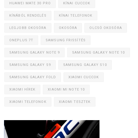
HUAWEI MATE 30 PRO
KÍNAI CUCCOK
KÍNÁBÓL RENDELÉS
KÍNAI TELEFONOK
LEGJOBB OKOSÓRA
OKOSÓRA
OLCSÓ OKOSÓRA
ONEPLUS 7T
SAMSUNG FRISSÍTÉS
SAMSUNG GALAXY NOTE 9
SAMSUNG GALAXY NOTE 10
SAMSUNG GALAXY S9
SAMSUNG GALAXY S10
SAMSUNG GALAXY FOLD
XIAOMI CUCCOK
XIAOMI HÍREK
XIAOMI MI NOTE 10
XIAOMI TELEFONOK
XIAOMI TESZTEK