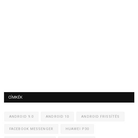
CÍMKÉK
ANDROID 9.0
ANDROID 10
ANDROID FRISSÍTÉS
FACEBOOK MESSENGER
HUAWEI P30