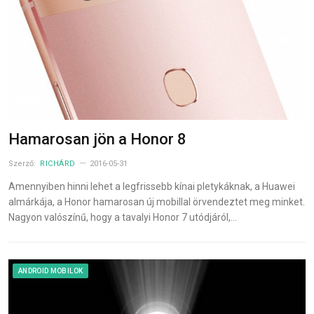
Hamarosan jön a Honor 8
Szerző:
RICHÁRD
2016-05-31
Amennyiben hinni lehet a legfrissebb kínai pletykáknak, a Huawei
almárkája, a Honor hamarosan új mobillal örvendeztet meg minket.
Nagyon valószínű, hogy a tavalyi Honor 7 utódjáról,…
ANDROID MOBILOK