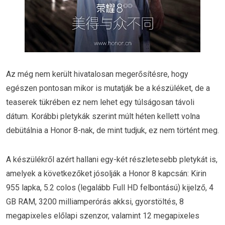
Az még nem került hivatalosan megerősítésre, hogy
egészen pontosan mikor is mutatják be a készüléket, de a
teaserek tükrében ez nem lehet egy túlságosan távoli
dátum. Korábbi pletykák szerint múlt héten kellett volna
debütálnia a Honor 8-nak, de mint tudjuk, ez nem történt meg.
A készülékről azért hallani egy-két részletesebb pletykát is,
amelyek a következőket jósolják a Honor 8 kapcsán: Kirin
955 lapka, 5.2 colos (legalább Full HD felbontású) kijelző, 4
GB RAM, 3200 milliamperórás akksi, gyorstöltés, 8
megapixeles előlapi szenzor, valamint 12 megapixeles