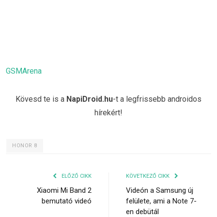
GSMArena
Kövesd te is a
NapiDroid.hu
-t a legfrissebb androidos
hírekért!
HONOR 8
ELŐZŐ CIKK
KÖVETKEZŐ CIKK
Xiaomi Mi Band 2
Videón a Samsung új
bemutató videó
felülete, ami a Note 7-
en debütál