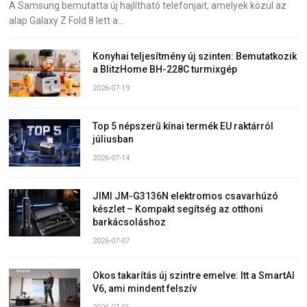
A Samsung bemutatta új hajlítható telefonjait, amelyek közül az
alap Galaxy Z Fold 8 lett a…
Konyhai teljesítmény új szinten: Bemutatkozik
a BlitzHome BH-228C turmixgép
2026-07-19
Top 5 népszerű kínai termék EU raktárról
júliusban
2026-07-14
JIMI JM-G3136N elektromos csavarhúzó
készlet – Kompakt segítség az otthoni
barkácsoláshoz
2026-07-07
Okos takarítás új szintre emelve: Itt a SmartAI
V6, ami mindent felszív