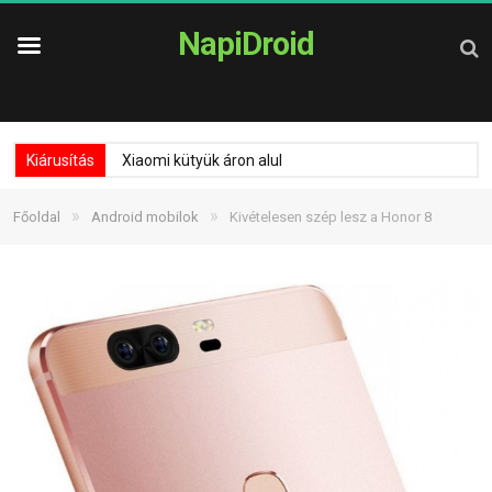
NapiDroid
Kiárusítás
Xiaomi kütyük áron alul
»
»
Főoldal
Android mobilok
Kivételesen szép lesz a Honor 8