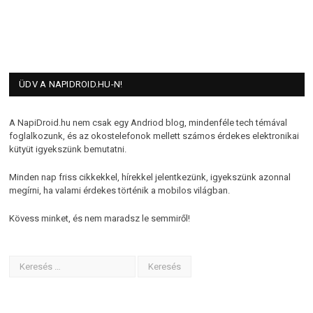
ÜDV A NAPIDROID.HU-N!
A NapiDroid.hu nem csak egy Andriod blog, mindenféle tech témával
foglalkozunk, és az okostelefonok mellett számos érdekes elektronikai
kütyüt igyekszünk bemutatni.
Minden nap friss cikkekkel, hírekkel jelentkezünk, igyekszünk azonnal
megírni, ha valami érdekes történik a mobilos világban.
Kövess minket, és nem maradsz le semmiről!