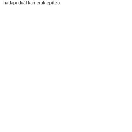
hátlapi duál kamerakiépítés.