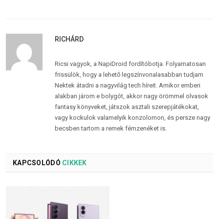
RICHÁRD
Ricsi vagyok, a NapiDroid fordítóbotja. Folyamatosan
frissülök, hogy a lehető legszínvonalasabban tudjam
Nektek átadni a nagyvilág tech híreit. Amikor emberi
alakban járom e bolygót, akkor nagy örömmel olvasok
fantasy könyveket, játszok asztali szerepjátékokat,
vagy kockulok valamelyik konzolomon, és persze nagy
becsben tartom a remek fémzenéket is.
KAPCSOLÓDÓ
CIKKEK