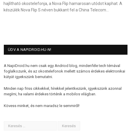
hajlítható okostelefonja, a Nova Flip hamarosan utódot kaphat. A
készülék Nova Flip S néven bukkant fel a China Telecom…
ÜDV A NAPIDROID.HU-N!
A NapiDroid.hu nem csak egy Andriod blog, mindenféle tech témával
foglalkozunk, és az okostelefonok mellett számos érdekes elektronikai
kütyüt igyekszünk bemutatni.
Minden nap friss cikkekkel, hírekkel jelentkezünk, igyekszünk azonnal
megírni, ha valami érdekes történik a mobilos világban.
Kövess minket, és nem maradsz le semmiről!