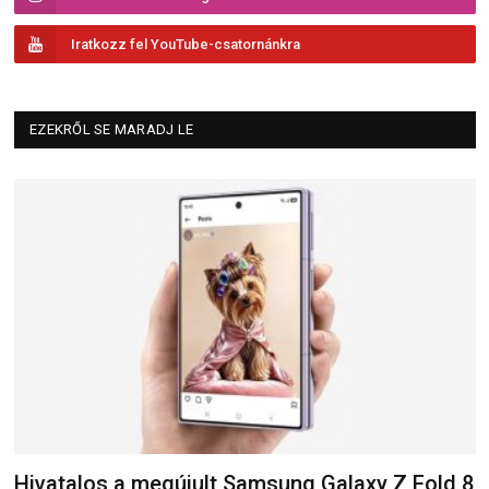
Iratkozz fel YouTube-csatornánkra
EZEKRŐL SE MARADJ LE
Hivatalos a megújult Samsung Galaxy Z Fold 8