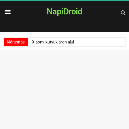
NapiDroid
Kiárusítás
Xiaomi kütyük áron alul