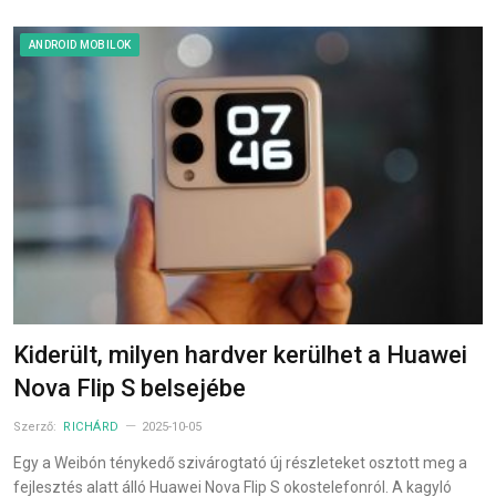
ANDROID MOBILOK
Kiderült, milyen hardver kerülhet a Huawei
Nova Flip S belsejébe
Szerző:
RICHÁRD
2025-10-05
Egy a Weibón ténykedő szivárogtató új részleteket osztott meg a
fejlesztés alatt álló Huawei Nova Flip S okostelefonról. A kagyló