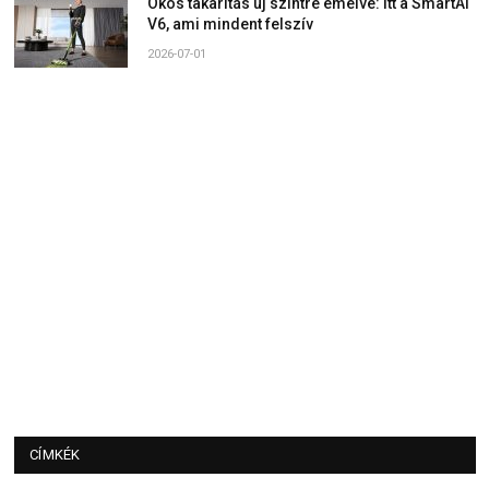
Okos takarítás új szintre emelve: Itt a SmartAI
V6, ami mindent felszív
2026-07-01
CÍMKÉK