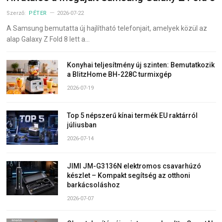
Szerző:
PÉTER
2026-07-22
A Samsung bemutatta új hajlítható telefonjait, amelyek közül az
alap Galaxy Z Fold 8 lett a…
Konyhai teljesítmény új szinten: Bemutatkozik
a BlitzHome BH-228C turmixgép
2026-07-19
Top 5 népszerű kínai termék EU raktárról
júliusban
2026-07-14
JIMI JM-G3136N elektromos csavarhúzó
készlet – Kompakt segítség az otthoni
barkácsoláshoz
2026-07-07