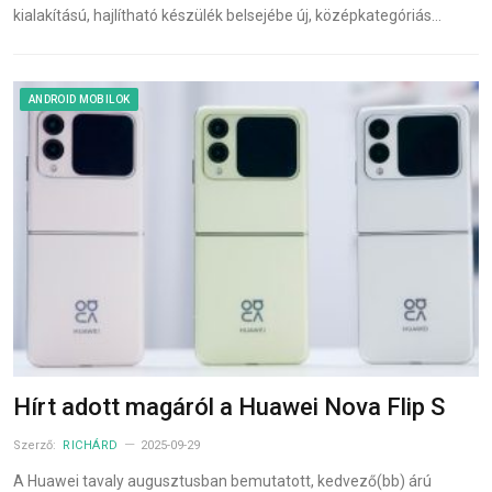
kialakítású, hajlítható készülék belsejébe új, középkategóriás…
ANDROID MOBILOK
Hírt adott magáról a Huawei Nova Flip S
Szerző:
RICHÁRD
2025-09-29
A Huawei tavaly augusztusban bemutatott, kedvező(bb) árú